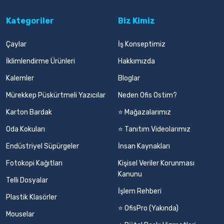
Kategoriler
Biz Kimiz
Çaylar
İş Konseptimiz
İklimlendirme Ürünleri
Hakkımızda
Kalemler
Bloglar
Mürekkep Püskürtmeli Yazıcılar
Neden Ofis Ostim?
Karton Bardak
⭐ Mağazalarımız
Oda Kokuları
⭐ Tanıtım Videolarımız
Endüstriyel Süpürgeler
İnsan Kaynakları
Fotokopi Kağıtları
Kişisel Veriler Korunması
Kanunu
Telli Dosyalar
İşlem Rehberi
Plastik Klasörler
⭐ OfisPro (Yakında)
Mouselar