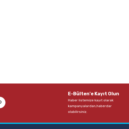
E-Bülten'e Kayıt Olun
Haber listemize kayıt olarak
kampanyalardan,haberdar
olabilirsiniz.