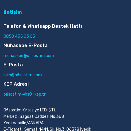
İletişim
Telefon & Whatsapp Destek Hattı
0850 455 03 03
Muhasebe E-Posta
muhasebe@ofisostim.com
E-Posta
info@ofisostim.com
KEP Adresi
ofisostim@hs01.kep.tr
Ofisostim Kırtasiye LTD. ŞTİ.
Merkez : Bağdat Caddesi No:368
Yenimahalle/ANKARA
E-Ticaret : Serhat, 1441. Sk. No:3, 06378 İvedik