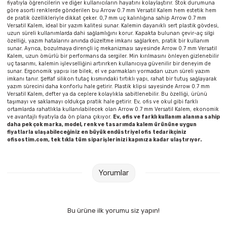
fiyatıyla öğrencilerin ve diğer kullanıcıların hayatını kolaylaştırır. Stok durumuna
Parmak Boyaları
göre asorti renklerde gönderilen bu Arrow 0.7 mm Versatil Kalem hem estetik hem
de pratik özellikleriyle dikkat çeker. 0,7 mm uç kalınlığına sahip Arrow 0.7 mm
Versatil Kalem, ideal bir yazım kalitesi sunar. Kalemin dayanıklı sert plastik gövdesi,
Pastel Boyalar
uzun süreli kullanımlarda dahi sağlamlığını korur. Kapakta bulunan çevir-aç silgi
özelliği, yazım hatalarını anında düzeltme imkanı sağlarken, pratik bir kullanım
sunar. Ayrıca, bozulmaya dirençli iç mekanizması sayesinde Arrow 0.7 mm Versatil
Sulu Boyalar
Kalem, uzun ömürlü bir performans da sergiler. Min kırılmasını önleyen gizlenebilir
uç tasarımı, kalemin işlevselliğini artırırken kullanıcıya güvenilir bir deneyim de
sunar. Ergonomik yapısı ise bilek, el ve parmakları yormadan uzun süreli yazım
imkanı tanır. Şeffaf silikon tutaç kısmındaki tırtıklı yapı, rahat bir tutuş sağlayarak
Yağlı Boyalar
yazım sürecini daha konforlu hale getirir. Plastik klipsi sayesinde Arrow 0.7 mm
Versatil Kalem, defter ya da ceplere kolaylıkla sabitlenebilir. Bu özelliği, ürünü
taşımayı ve saklamayı oldukça pratik hale getirir. Ev, ofis ve okul gibi farklı
ortamlarda rahatlıkla kullanılabilecek olan Arrow 0.7 mm Versatil Kalem, ekonomik
ve avantajlı fiyatıyla da ön plana çıkıyor.
Ev, ofis ve farklı kullanım alanına sahip
daha pek çok marka, model, renk ve tasarımda kalem ürününe uygun
fiyatlarla ulaşabileceğiniz en büyük endüstriyel ofis tedarikçiniz
ofisostim.com, tek tıkla tüm siparişlerinizi kapınıza kadar ulaştırıyor.
Yorumlar
Bu ürüne ilk yorumu siz yapın!