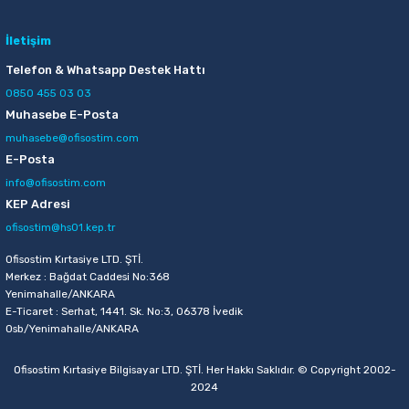
İletişim
Telefon & Whatsapp Destek Hattı
0850 455 03 03
Muhasebe E-Posta
muhasebe@ofisostim.com
E-Posta
info@ofisostim.com
KEP Adresi
ofisostim@hs01.kep.tr
Ofisostim Kırtasiye LTD. ŞTİ.
Merkez : Bağdat Caddesi No:368
Yenimahalle/ANKARA
E-Ticaret : Serhat, 1441. Sk. No:3, 06378 İvedik
Osb/Yenimahalle/ANKARA
Ofisostim Kırtasiye Bilgisayar LTD. ŞTİ. Her Hakkı Saklıdır. © Copyright 2002-
2024