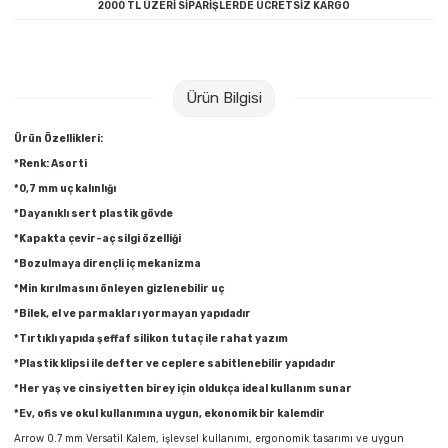
2000 TL ÜZERİ SİPARİŞLERDE ÜCRETSİZ KARGO
Raptiye & İğneler
Tual
Silgiler
Akrilik Boyalar
Ürün Bilgisi
Sümen Takımları
Beslenme Çantaları
Ürün Özellikleri:
Zımba Tel Sökücüleri
Cam Boyaları
*Renk: Asorti
*0,7 mm uç kalınlığı
Zımba Telleri
Ebru Boyaları
*Dayanıklı sert plastik gövde
*Kapakta çevir-aç silgi özelliği
Zımbalar
Fırçalar
*Bozulmaya dirençli iç mekanizma
*Min kırılmasını önleyen gizlenebilir uç
Daksiller
Guaj Boyaları
*Bilek, el ve parmakları yormayan yapıdadır
*Tırtıklı yapıda şeffaf silikon tutaç ile rahat yazım
Kaşe Gereçleri
Kuru Boyalar
*Plastik klipsi ile defter ve ceplere sabitlenebilir yapıdadır
*Her yaş ve cinsiyetten birey için oldukça ideal kullanım sunar
Yapıştırıcılar
Mum Boyalar
*Ev, ofis ve okul kullanımına uygun, ekonomik bir kalemdir
Arrow 0.7 mm Versatil Kalem, işlevsel kullanımı, ergonomik tasarımı ve uygun