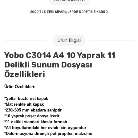
Raptiye & İğneler
Tual
2000 TL ÜZERİ SİPARİŞLERDE ÜCRETSİZ KARGO
Silgiler
Akrilik Boyalar
Sümen Takımları
Beslenme Çantaları
Ürün Bilgisi
Zımba Tel Sökücüleri
Cam Boyaları
Yobo C3014 A4 10 Yaprak 11
Delikli Sunum Dosyası
Zımba Telleri
Ebru Boyaları
Özellikleri
Zımbalar
Fırçalar
Ürün Özellikleri:
Daksiller
Guaj Boyaları
*Şeffaf buzlu üst kapak
*Mat renkte alt kapak
*230x305 mm ebatlara sahiptir
Kaşe Gereçleri
Kuru Boyalar
*10 yaprak poşet dosya içerir
*11 delikli standart klasör formatı
Yapıştırıcılar
Mum Boyalar
*A4 boyutlarındaki her evrak için uygundur
*Deformasyona dirençli polipropilen malzeme