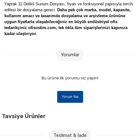
Yaprak 11 Delikli Sunum Dosyası, fiyatı ve fonksiyonel yapısıyla tercih
edilesi bir dosyalama gereci.
Daha pek çok marka, model, kapasite,
kullanım amacı ve tasarımda dosyalama ve arşivleme ürününe
uygun fiyatlarla ulaşabileceğiniz en büyük endüstriyel ofis
tedarikçiniz ofisostim.com, tek tıkla tüm siparişlerinizi kapınıza
kadar ulaştırıyor.
Yorumlar
Bu ürüne ilk yorumu siz yapın!
Yorum Yaz
Tavsiye Ürünler
Serve SV6106 5 li Cepli Klasör Dosyası
Teslimat & İade