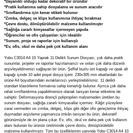
*Dayanıklı olduğu kadar dekoratif bir üründür
Parmak Boyaları
*Pratik kullanıma sahip dosyalama ve sunum aracıdır
*Sınıflandırma için kenar etiketi bulunur
Pastel Boyalar
*Zımba, delgeç ve klips kullanımına ihtiyaç bırakmaz
*Çevre dostu, dönüştürülebilir malzeme kullanılmıştır
*Sağlığa zararlı kimyasallar içermeyen yapıda
Sulu Boyalar
*Öğrenciler ve ofis çalışanları için idealdir
*Sunum, proje ve raporlar için kullanışlı
*Ev, ofis, okul ve daha pek çok kullanım alanı
Yağlı Boyalar
Yobo C3014 A4 10 Yaprak 11 Delikli Sunum Dosyası, çok daha pratik
sunumlar, projeler ve raporlar hazırlamanızı ve onları çok daha düzenli
arşivleyebilmenizi sağlayan bir ürün. Şeffaf buzlu üst kapağı ve opak alt
kapağı içinde 10 adet poşet dosya içerir. 230x305 mm ebatlardaki bu
ürüne A4 boyutlarındaki evraklarınızı yerleştirebilirsiniz. 11 delikli
standart klasörleme formatına sahip kenarlığı bulunur. Ayrıca çok daha
rahat sınıflandırma yapabilmenize olanak tanıyan kenar etiketine de
sahiptir. Deformasyona dirençli polipropilen malzemeden üretilen bu
sunum dosyası, sağlığa zararlı kimyasallar içermez. Kâğıt yüzeylere
zarar vermeden ve zımba, delgeç, klips gibi diğer ofis gereçlerine ihtiyaç
duymadan arşivleme yapmanıza imkân tanıyan bu ürün, dekoratif
görünümüyle de ön plana çıkar. Ev, ofis, okul ve daha pek çok kullanım
alanı bulunan bu ürünün üretiminde çevre dostu, dönüştürülebilir
malzeme kullanılmıştır. Tüm bu özelliklerinin yanında Yobo C3014 A4 10