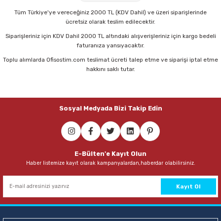
93,00 TL
Tüm Türkiye'ye vereceğiniz 2000 TL (KDV Dahil) ve üzeri siparişlerinde
ücretsiz olarak teslim edilecektir.
Sepete Ekle
Siparişleriniz için KDV Dahil 2000 TL altındaki alışverişleriniz için kargo bedeli
faturanıza yansıyacaktır.
Toplu alımlarda Ofisostim.com teslimat ücreti talep etme ve siparişi iptal etme
Önder 2002-6 2 Halkalı 2 cm Lacivert Firma Klasörü
hakkını saklı tutar.
288,00 TL
Sosyal Medyada Bizi Takip Edin
Sepete Ekle
E-Bülten'e Kayıt Olun
Haber listemize kayıt olarak kampanyalardan,haberdar olabilirsiniz.
Kayıt Ol