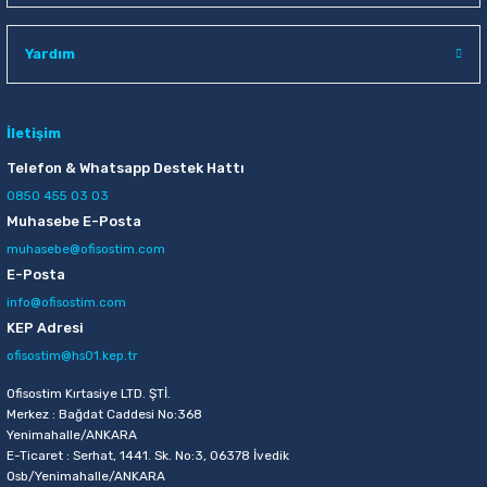
Raptiye & İğneler
Tual
Yardım
Silgiler
Akrilik Boyalar
Sümen Takımları
Beslenme Çantaları
İletişim
Telefon & Whatsapp Destek Hattı
Zımba Tel Sökücüleri
Cam Boyaları
0850 455 03 03
Muhasebe E-Posta
Zımba Telleri
Ebru Boyaları
muhasebe@ofisostim.com
E-Posta
Zımbalar
Fırçalar
info@ofisostim.com
KEP Adresi
Daksiller
Guaj Boyaları
ofisostim@hs01.kep.tr
Kaşe Gereçleri
Kuru Boyalar
Ofisostim Kırtasiye LTD. ŞTİ.
Merkez : Bağdat Caddesi No:368
Yenimahalle/ANKARA
Yapıştırıcılar
Mum Boyalar
E-Ticaret : Serhat, 1441. Sk. No:3, 06378 İvedik
Osb/Yenimahalle/ANKARA