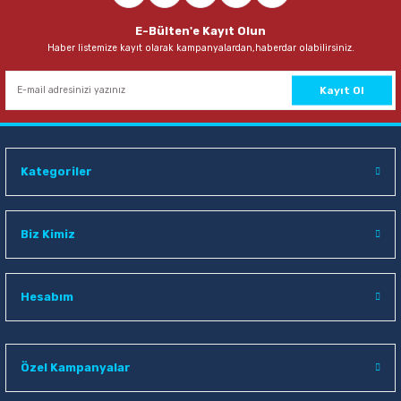
VIP-Tec VT874000 Emniyetli Maket Bıçağı Yedeği
E-Bülten'e Kayıt Olun
Haber listemize kayıt olarak kampanyalardan,haberdar olabilirsiniz.
127,00 TL
Sepete Ekle
Kayıt Ol
VIP-Tec VT875000 Geniş Maket Bıçağı Yedeği
Kategoriler
81,00 TL
Sepete Ekle
Biz Kimiz
VIP-Tec VT875113 Askılı Dar Metal Maket Bıçağı
Hesabım
59,00 TL
Özel Kampanyalar
Sepete Ekle