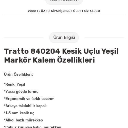
Raptiye & İğneler
Tual
2000 TL ÜZERİ SİPARİŞLERDE ÜCRETSİZ KARGO
Silgiler
Akrilik Boyalar
Sümen Takımları
Beslenme Çantaları
Ürün Bilgisi
Zımba Tel Sökücüleri
Cam Boyaları
Tratto 840204 Kesik Uçlu Yeşil
Markör Kalem Özellikleri
Zımba Telleri
Ebru Boyaları
Ürün Özellikleri:
Zımbalar
Fırçalar
*Renk: Yeşil
Daksiller
Guaj Boyaları
*Yassı gövde formu
*Ergonomik ve farklı tasarım
Kaşe Gereçleri
Kuru Boyalar
*Arkaya takılabilir kapak
*1-5 mm kesik uç
Yapıştırıcılar
Mum Boyalar
*Alkol bazlı mürekkep
*Çabuk kuruyan kalıcı mürekkep