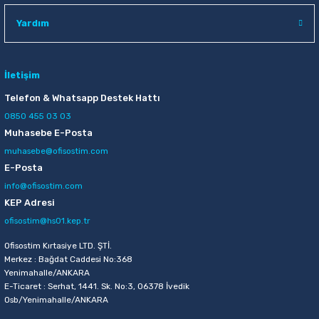
VIP-Tec VT875116 Emniyetli Maket Bıçağı
Yardım
139,00 TL
İletişim
Sepete Ekle
Telefon & Whatsapp Destek Hattı
0850 455 03 03
Muhasebe E-Posta
VIP-Tec VT875002 Siyah Yedek Maket Bıçağı
muhasebe@ofisostim.com
E-Posta
149,00 TL
info@ofisostim.com
Sepete Ekle
KEP Adresi
ofisostim@hs01.kep.tr
VIP-Tec VT876001 80-90 mm Yedek Maket Bıçağı
Ofisostim Kırtasiye LTD. ŞTİ.
Merkez : Bağdat Caddesi No:368
Yenimahalle/ANKARA
E-Ticaret : Serhat, 1441. Sk. No:3, 06378 İvedik
97,50 TL
Osb/Yenimahalle/ANKARA
Sepete Ekle