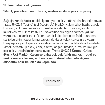
Parmak Boyaları
*Kokusuzdur, asit içermez
*Metal, porselen, cam, plastik, naylon ve daha pek çok yüzey
Pastel Boyalar
Sağlığa zararlı hiçbir madde içermeyen, asit ve türevlerini barındırmayan
Tratto 840204 Yeşil Chisel (Kesik Uç) Markör Kalem alkol bazlı, çabuk
Sulu Boyalar
kuruyan, kokusuz ve kalıcı mürekkebe sahiptir. Suya dayanıklı
mürekkebi ve 5 mm kesik ucu sayesinde dilediğiniz formda yazılar
yazmanıza olanak tanır. Diğer markör kalemlere göre farklı tasarıma
Yağlı Boyalar
sahip bu ürün, yassı formu sayesinde daha kolay kavranır ve yazım
kolaylığı sağlar. Kapağı çıkarılabilir ve baş kısmına takılabilir formdadır.
Metal, seramik, plastik, cam, asetat, ahşap, naylon, çuval ve koli gibi
pek çok yüzeyin kullanımına uygun
Tratto 840204 Kırmızı Chisel
(Kesik Uç) Markör Kalem
ve daha pek çok farklı marka, model ve
renkte markör kalem, en büyük endüstriyel ofis tedarikçiniz
ofisostim.com ile tek tıkla kapınızda.
Yorumlar
Bu ürüne ilk yorumu siz yapın!