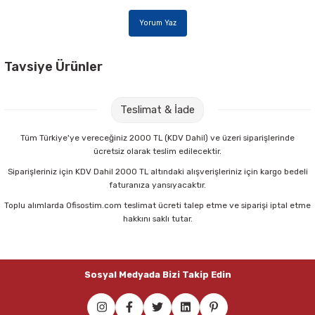
Yorum Yaz
Tavsiye Ürünler
Beybi El-350 10 Numara Tek Çift Nitril Kaplamalı Eldiven
Teslimat & İade
36,00 TL
Tüm Türkiye'ye vereceğiniz 2000 TL (KDV Dahil) ve üzeri siparişlerinde
ücretsiz olarak teslim edilecektir.
Sepete Ekle
Siparişleriniz için KDV Dahil 2000 TL altındaki alışverişleriniz için kargo bedeli
faturanıza yansıyacaktır.
Toplu alımlarda Ofisostim.com teslimat ücreti talep etme ve siparişi iptal etme
Mimaks BK-5 Koli Bantlama Makinası
hakkını saklı tutar.
59,00 TL
Sosyal Medyada Bizi Takip Edin
Sepete Ekle