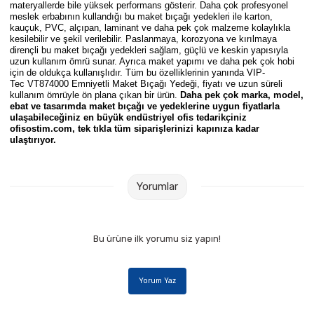
materyallerde bile yüksek performans gösterir. Daha çok profesyonel
Parmak Boyaları
meslek erbabının kullandığı bu maket bıçağı yedekleri ile karton,
kauçuk, PVC, alçıpan, laminant ve daha pek çok malzeme kolaylıkla
kesilebilir ve şekil verilebilir. Paslanmaya, korozyona ve kırılmaya
Pastel Boyalar
dirençli bu maket bıçağı yedekleri sağlam, güçlü ve keskin yapısıyla
uzun kullanım ömrü sunar. Ayrıca maket yapımı ve daha pek çok hobi
için de oldukça kullanışlıdır. Tüm bu özelliklerinin yanında
VIP-
Sulu Boyalar
Tec VT874000 Emniyetli Maket Bıçağı Yedeği, fiyatı ve uzun süreli
kullanım ömrüyle ön plana çıkan bir ürün.
Daha pek çok marka, model,
ebat ve tasarımda maket bıçağı ve yedeklerine uygun fiyatlarla
Yağlı Boyalar
ulaşabileceğiniz en büyük endüstriyel ofis tedarikçiniz
ofisostim.com, tek tıkla tüm siparişlerinizi kapınıza kadar
ulaştırıyor.
Yorumlar
Bu ürüne ilk yorumu siz yapın!
Yorum Yaz