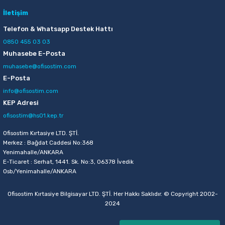
İletişim
Telefon & Whatsapp Destek Hattı
0850 455 03 03
Muhasebe E-Posta
muhasebe@ofisostim.com
E-Posta
info@ofisostim.com
KEP Adresi
ofisostim@hs01.kep.tr
Ofisostim Kırtasiye LTD. ŞTİ.
Merkez : Bağdat Caddesi No:368
Yenimahalle/ANKARA
E-Ticaret : Serhat, 1441. Sk. No:3, 06378 İvedik
Osb/Yenimahalle/ANKARA
Ofisostim Kırtasiye Bilgisayar LTD. ŞTİ. Her Hakkı Saklıdır. © Copyright 2002-
2024