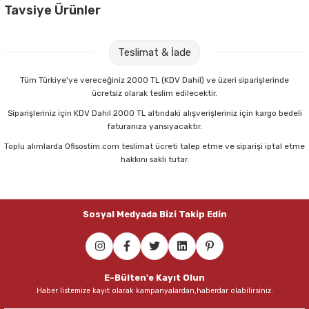
Tavsiye Ürünler
Gıpta 25-35 15 Yaprak & 10 Yaprak Resim Defteri & Fon Kartonu
Teslimat & İade
54,00 TL
Tüm Türkiye'ye vereceğiniz 2000 TL (KDV Dahil) ve üzeri siparişlerinde
ücretsiz olarak teslim edilecektir.
Sepete Ekle
Siparişleriniz için KDV Dahil 2000 TL altındaki alışverişleriniz için kargo bedeli
faturanıza yansıyacaktır.
Toplu alımlarda Ofisostim.com teslimat ücreti talep etme ve siparişi iptal etme
Nova Color NC-275 20x30 Simli Fon Kartonu
hakkını saklı tutar.
230,00 TL
Sosyal Medyada Bizi Takip Edin
Sepete Ekle
Gıpta 35x50 15 li Fon Kartonu
E-Bülten'e Kayıt Olun
Haber listemize kayıt olarak kampanyalardan,haberdar olabilirsiniz.
135,40 TL