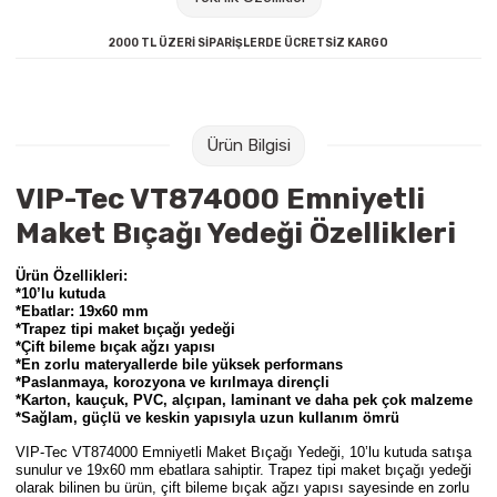
Raptiye & İğneler
Tual
2000 TL ÜZERİ SİPARİŞLERDE ÜCRETSİZ KARGO
Silgiler
Akrilik Boyalar
Sümen Takımları
Beslenme Çantaları
Ürün Bilgisi
Zımba Tel Sökücüleri
Cam Boyaları
VIP-Tec VT874000 Emniyetli
Maket Bıçağı Yedeği Özellikleri
Zımba Telleri
Ebru Boyaları
Ürün Özellikleri:
Zımbalar
Fırçalar
*10’lu kutuda
*Ebatlar: 19x60 mm
*Trapez tipi maket bıçağı yedeği
Daksiller
Guaj Boyaları
*Çift bileme bıçak ağzı yapısı
*En zorlu materyallerde bile yüksek performans
*Paslanmaya, korozyona ve kırılmaya dirençli
Kaşe Gereçleri
Kuru Boyalar
*Karton, kauçuk, PVC, alçıpan, laminant ve daha pek çok malzeme
*Sağlam, güçlü ve keskin yapısıyla uzun kullanım ömrü
VIP-Tec VT874000 Emniyetli Maket Bıçağı Yedeği,
10’lu kutuda satışa
Yapıştırıcılar
Mum Boyalar
sunulur ve 19x60 mm ebatlara sahiptir. Trapez tipi maket bıçağı yedeği
olarak bilinen bu ürün, çift bileme bıçak ağzı yapısı sayesinde en zorlu