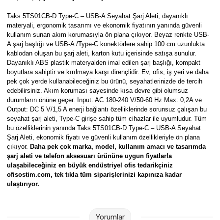
Parmak Boyaları
Taks 5TS01CB-D Type-C – USB-A Seyahat Şarj Aleti, dayanıklı
materyali, ergonomik tasarımı ve ekonomik fiyatının yanında güvenli
Pastel Boyalar
kullanım sunan akım korumasıyla ön plana çıkıyor. Beyaz renkte USB-
A şarj başlığı ve USB-A /Type-C konektörlere sahip 100 cm uzunlukta
Sulu Boyalar
kablodan oluşan bu şarj aleti, karton kutu içerisinde satışa sunulur.
Dayanıklı ABS plastik materyalden imal edilen şarj başlığı, kompakt
boyutlara sahiptir ve kırılmaya karşı dirençlidir. Ev, ofis, iş yeri ve daha
Yağlı Boyalar
pek çok yerde kullanabileceğiniz bu ürünü, seyahatlerinizde de tercih
edebilirsiniz. Akım koruması sayesinde kısa devre gibi olumsuz
durumların önüne geçer. Input: AC 180-240 V/50-60 Hz Max: 0,2A ve
Output: DC 5 V/1,5 A enerji bağlantı özelliklerinde sorunsuz çalışan bu
seyahat şarj aleti, Type-C girişe sahip tüm cihazlar ile uyumludur. Tüm
bu özelliklerinin yanında Taks 5TS01CB-D Type-C – USB-A Seyahat
Şarj Aleti, ekonomik fiyatı ve güvenli kullanım özellikleriyle ön plana
çıkıyor.
Daha pek çok marka, model, kullanım amacı ve tasarımda
şarj aleti ve telefon aksesuarı ürününe uygun fiyatlarla
ulaşabileceğiniz en büyük endüstriyel ofis tedarikçiniz
ofisostim.com, tek tıkla tüm siparişlerinizi kapınıza kadar
ulaştırıyor.
Yorumlar