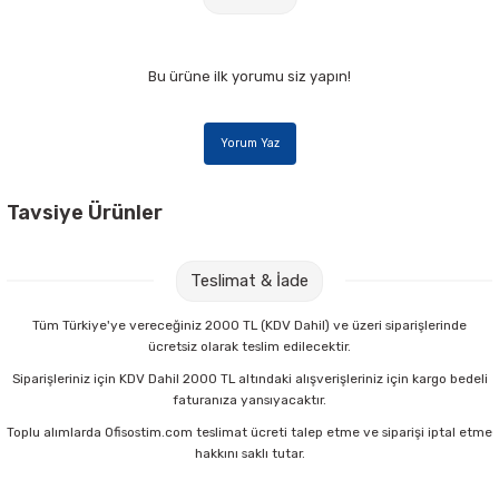
Bu ürüne ilk yorumu siz yapın!
Yorum Yaz
Tavsiye Ürünler
Ttec 2SCS22B Smart Charger QC/PD 18 w Seyahat Şarj Aleti
Teslimat & İade
398,00 TL
Tüm Türkiye'ye vereceğiniz 2000 TL (KDV Dahil) ve üzeri siparişlerinde
ücretsiz olarak teslim edilecektir.
Sepete Ekle
Siparişleriniz için KDV Dahil 2000 TL altındaki alışverişleriniz için kargo bedeli
faturanıza yansıyacaktır.
Toplu alımlarda Ofisostim.com teslimat ücreti talep etme ve siparişi iptal etme
Ttec 2TT07 Easy Drive Grip Araç İçi Telefon Tutucu
hakkını saklı tutar.
451,00 TL