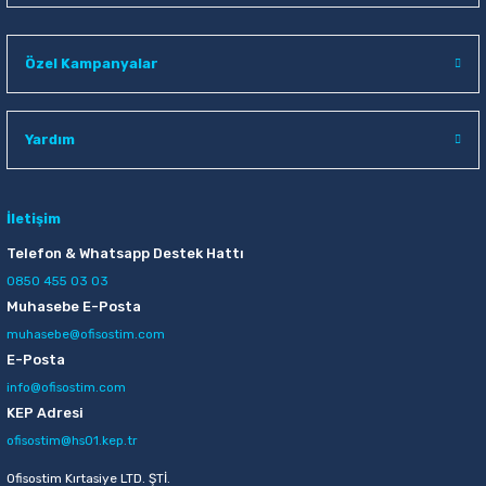
244,00 TL
Özel Kampanyalar
Sepete Ekle
Mcdodo CA-1200 Çinko Alaşım Yassı Dörtgen Data-Şarj Kablosu
Yardım
84,00 TL
İletişim
Sepete Ekle
Telefon & Whatsapp Destek Hattı
0850 455 03 03
Muhasebe E-Posta
Mcdodo CA-4678 90° Çift Yönlü Ledli Şarj Kablosu
muhasebe@ofisostim.com
E-Posta
246,00 TL
info@ofisostim.com
Sepete Ekle
KEP Adresi
ofisostim@hs01.kep.tr
Ttec 2KMM13B Pop 3,5 mm Beyaz Mikrofonlu Kulakiçi Kulaklık
Ofisostim Kırtasiye LTD. ŞTİ.