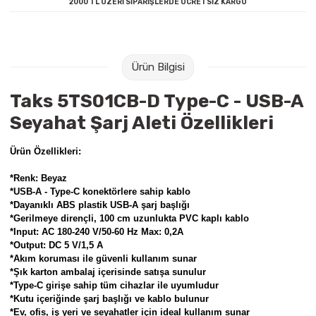
2000 TL ÜZERİ SİPARİŞLERDE ÜCRETSİZ KARGO
Raptiye & İğneler
Tual
Silgiler
Akrilik Boyalar
Ürün Bilgisi
Sümen Takımları
Beslenme Çantaları
Taks 5TS01CB-D Type-C - USB-A
Zımba Tel Sökücüleri
Cam Boyaları
Seyahat Şarj Aleti Özellikleri
Zımba Telleri
Ebru Boyaları
Ürün Özellikleri:
*Renk: Beyaz
Zımbalar
Fırçalar
*USB-A - Type-C konektörlere sahip kablo
*Dayanıklı ABS plastik USB-A şarj başlığı
*Gerilmeye dirençli, 100 cm uzunlukta PVC kaplı kablo
Daksiller
Guaj Boyaları
*Input: AC 180-240 V/50-60 Hz Max: 0,2A
*Output: DC 5 V/1,5 A
Kaşe Gereçleri
Kuru Boyalar
*Akım koruması ile güvenli kullanım sunar
*Şık karton ambalaj içerisinde satışa sunulur
*Type-C girişe sahip tüm cihazlar ile uyumludur
Yapıştırıcılar
Mum Boyalar
*Kutu içeriğinde şarj başlığı ve kablo bulunur
*Ev, ofis, iş yeri ve seyahatler için ideal kullanım sunar