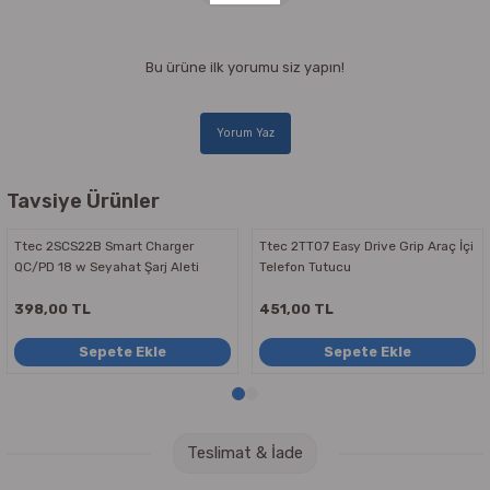
Bu ürüne ilk yorumu siz yapın!
Yorum Yaz
Tavsiye Ürünler
Ttec 2SCS22B Smart Charger
Ttec 2TT07 Easy Drive Grip Araç İçi
QC/PD 18 w Seyahat Şarj Aleti
Telefon Tutucu
398,00 TL
451,00 TL
Sepete Ekle
Sepete Ekle
Teslimat & İade