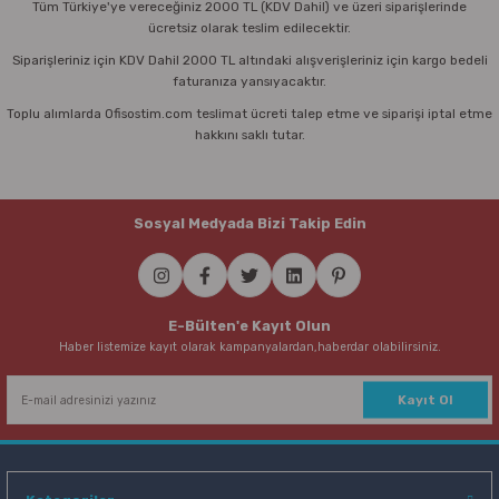
Tüm Türkiye'ye vereceğiniz 2000 TL (KDV Dahil) ve üzeri siparişlerinde
ücretsiz olarak teslim edilecektir.
Siparişleriniz için KDV Dahil 2000 TL altındaki alışverişleriniz için kargo bedeli
faturanıza yansıyacaktır.
Toplu alımlarda Ofisostim.com teslimat ücreti talep etme ve siparişi iptal etme
hakkını saklı tutar.
Sosyal Medyada Bizi Takip Edin
E-Bülten'e Kayıt Olun
Haber listemize kayıt olarak kampanyalardan,haberdar olabilirsiniz.
Kayıt Ol