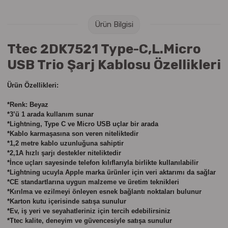
Raptiye & İğneler
Tual
Ürün Bilgisi
Silgiler
Akrilik Boyalar
Ttec 2DK7521 Type-C,L.Micro
Sümen Takımları
Beslenme Çantaları
USB Trio Şarj Kablosu Özellikleri
Zımba Tel Sökücüleri
Cam Boyaları
Ürün Özellikleri:
*Renk: Beyaz
Zımba Telleri
Ebru Boyaları
*3’ü 1 arada kullanım sunar
*Lightning, Type C ve Micro USB uçlar bir arada
Zımbalar
Fırçalar
*Kablo karmaşasına son veren niteliktedir
*1,2 metre kablo uzunluğuna sahiptir
*2,1A hızlı şarjı destekler niteliktedir
Daksiller
Guaj Boyaları
*İnce uçları sayesinde telefon kılıflarıyla birlikte kullanılabilir
*Lightning ucuyla Apple marka ürünler için veri aktarımı da sağlar
*CE standartlarına uygun malzeme ve üretim teknikleri
Kaşe Gereçleri
Kuru Boyalar
*Kırılma ve ezilmeyi önleyen esnek bağlantı noktaları bulunur
*Karton kutu içerisinde satışa sunulur
Yapıştırıcılar
Mum Boyalar
*Ev, iş yeri ve seyahatleriniz için tercih edebilirsiniz
*Ttec kalite, deneyim ve güvencesiyle satışa sunulur