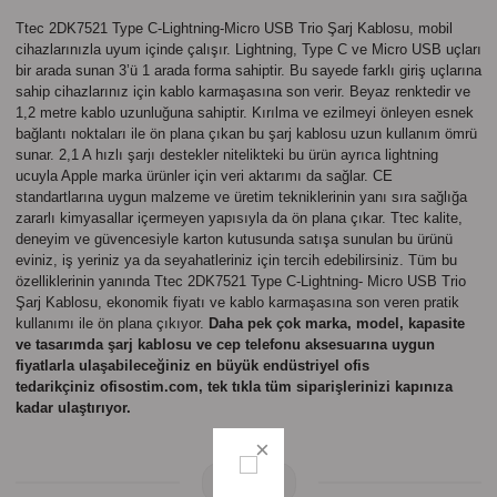
Parmak Boyaları
Ttec 2DK7521 Type C-Lightning-Micro USB Trio Şarj Kablosu, mobil
cihazlarınızla uyum içinde çalışır.
Lightning, Type C ve Micro USB uçları
Pastel Boyalar
bir arada
sunan
3’ü 1 arada forma sahiptir. Bu sayede farklı giriş uçlarına
sahip cihazlarınız için kablo karmaşasına son verir.
Beyaz renktedir ve
1,2 metre kablo uzunluğuna sahiptir.
Kırılma ve ezilmeyi önleyen esnek
Sulu Boyalar
bağlantı noktaları ile ön plana çıkan bu şarj kablosu uzun kullanım ömrü
sunar. 2,1 A hızlı şarjı destekler nitelikteki bu ürün ayrıca lightning
Yağlı Boyalar
ucuyla Apple marka ürünler için veri aktarımı da sağlar. CE
standartlarına uygun malzeme ve üretim tekniklerinin yanı sıra sağlığa
zararlı kimyasallar içermeyen yapısıyla da ön plana çıkar. Ttec kalite,
deneyim ve güvencesiyle karton kutusunda satışa sunulan bu ürünü
eviniz, iş yeriniz ya da seyahatleriniz için tercih edebilirsiniz. Tüm bu
özelliklerinin yanında
Ttec 2DK7521 Type C-Lightning- Micro USB Trio
Şarj Kablosu
, ekonomik fiyatı ve kablo karmaşasına son veren pratik
kullanımı ile ön plana çıkıyor.
Daha pek çok marka, model, kapasite
ve tasarımda şarj kablosu ve cep telefonu aksesuarına uygun
fiyatlarla
ulaşabileceğiniz en büyük endüstriyel ofis
tedarikçiniz ofisostim.com, tek tıkla tüm siparişlerinizi kapınıza
kadar ulaştırıyor.
Yorumlar