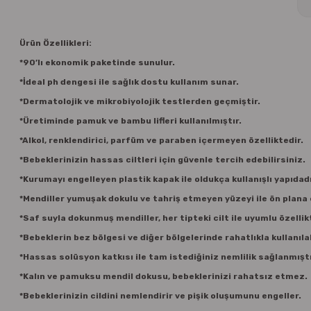
Ürün Özellikleri:
*90’lı ekonomik paketinde sunulur.
*İdeal ph dengesi ile sağlık dostu kullanım sunar.
*Dermatolojik ve mikrobiyolojik testlerden geçmiştir.
*Üretiminde pamuk ve bambu lifleri kullanılmıştır.
*Alkol, renklendirici, parfüm ve paraben içermeyen özelliktedir.
*Bebeklerinizin hassas ciltleri için güvenle tercih edebilirsiniz.
*Kurumayı engelleyen plastik kapak ile oldukça kullanışlı yapıdadı
*Mendiller yumuşak dokulu ve tahriş etmeyen yüzeyi ile ön plana 
*Saf suyla dokunmuş mendiller, her tipteki cilt ile uyumlu özellik
*Bebeklerin bez bölgesi ve diğer bölgelerinde rahatlıkla kullanılab
*Hassas solüsyon katkısı ile tam istediğiniz nemlilik sağlanmıştı
*Kalın ve pamuksu mendil dokusu, bebeklerinizi rahatsız etmez.
*Bebeklerinizin cildini nemlendirir ve pişik oluşumunu engeller.