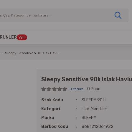
 ÜRÜNLER
Yeni
r
Sleepy Sensitive 90lı Islak Havlu
Sleepy Sensitive 90lı Islak Havl
- 0 Puan
0 Yorum
Stok Kodu
SLEEPY 90 LI
Kategori
Islak Mendiller
Marka
SLEEPY
Barkod Kodu
8681212061922