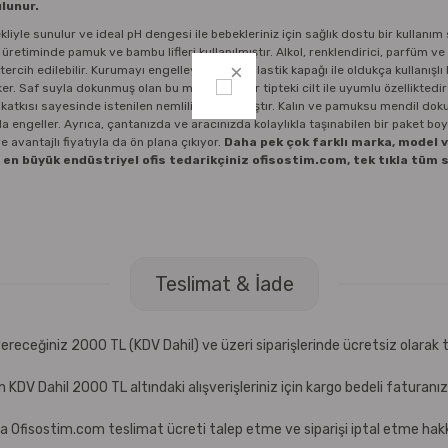
lunur.
liyle sunulur ve ideal pH dengesi ile bebekleriniz için sağlık dostu bir kullanı
üretiminde pamuk ve bambu lifleri kullanılmıştır. Alkol, renklendirici, parfüm v
ercih edilebilir. Kurumayı engelleyen pratik plastik kapağı ile oldukça kullanışlı 
er. Saf suyla dokunmuş olan bu mendiller, her tipteki cilt ile uyumlu özelliktedi
on katkısı sayesinde istenilen nemlilik sağlanmıştır. Kalın ve pamuksu mendil dok
a engeller. Ayrıca, çantanızda ve aracınızda kolaylıkla taşınabilen bir paket boy
 avantajlı fiyatıyla da ön plana çıkıyor.
Daha pek çok farklı marka, model 
 en büyük endüstriyel ofis tedarikçiniz ofisostim.com, tek tıkla tüm s
Teslimat & İade
receğiniz 2000 TL (KDV Dahil) ve üzeri siparişlerinde ücretsiz olarak t
çin KDV Dahil 2000 TL altındaki alışverişleriniz için kargo bedeli faturanı
a Ofisostim.com teslimat ücreti talep etme ve siparişi iptal etme hakkı