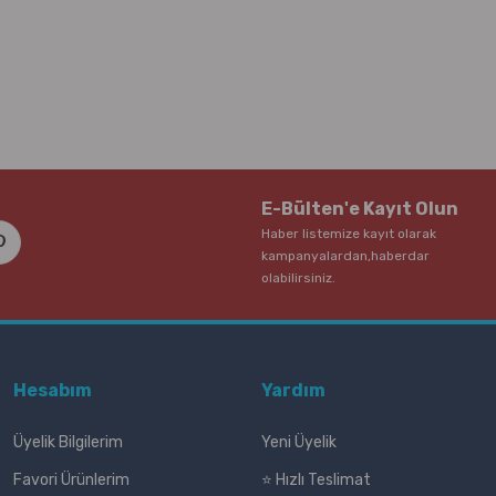
E-Bülten'e Kayıt Olun
Haber listemize kayıt olarak
kampanyalardan,haberdar
olabilirsiniz.
Hesabım
Yardım
Üyelik Bilgilerim
Yeni Üyelik
Favori Ürünlerim
⭐ Hızlı Teslimat