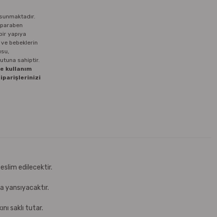
m sunmaktadır.
e paraben
bir yapıya
r ve bebeklerin
usu,
utuna sahiptir.
ve kullanım
iparişlerinizi
eslim edilecektir.
za yansıyacaktır.
nı saklı tutar.