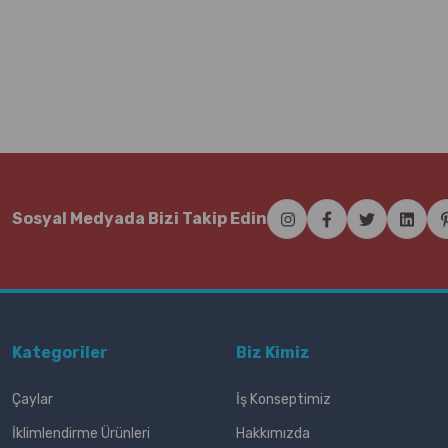
Sosyal Medyada Bizi Takip Edin
Kategoriler
Biz Kimiz
Çaylar
İş Konseptimiz
İklimlendirme Ürünleri
Hakkımızda