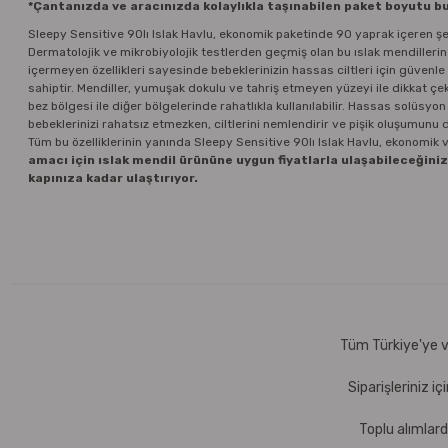
*Çantanızda ve aracınızda kolaylıkla taşınabilen paket boyutu bu
Sleepy Sensitive 90lı Islak Havlu, ekonomik paketinde 90 yaprak içeren şek
Dermatolojik ve mikrobiyolojik testlerden geçmiş olan bu ıslak mendillerin 
içermeyen özellikleri sayesinde bebeklerinizin hassas ciltleri için güvenle t
sahiptir. Mendiller, yumuşak dokulu ve tahriş etmeyen yüzeyi ile dikkat çek
bez bölgesi ile diğer bölgelerinde rahatlıkla kullanılabilir. Hassas solüsy
bebeklerinizi rahatsız etmezken, ciltlerini nemlendirir ve pişik oluşumunu d
Tüm bu özelliklerinin yanında Sleepy Sensitive 90lı Islak Havlu, ekonomik ve
amacı için ıslak mendil ürününe uygun fiyatlarla ulaşabileceğiniz
kapınıza kadar ulaştırıyor.
Tüm Türkiye'ye ve
Siparişleriniz i
Toplu alımlard