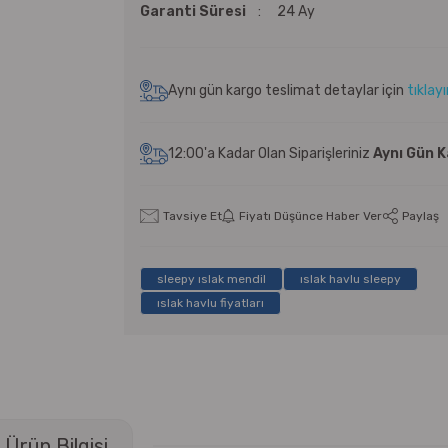
Garanti Süresi
24 Ay
Aynı gün kargo teslimat detaylar için
tıklay
12:00'a Kadar Olan Siparişleriniz
Aynı Gün 
Tavsiye Et
Fiyatı Düşünce Haber Ver
Paylaş
sleepy ıslak mendil
ıslak havlu sleepy
ıslak havlu fiyatları
Ürün Bilgisi