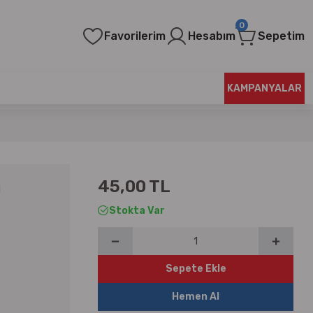
0
Favorilerim
Hesabım
Sepetim
KAMPANYALAR
45,00 TL
u
Stokta Var
Sepete Ekle
Hemen Al