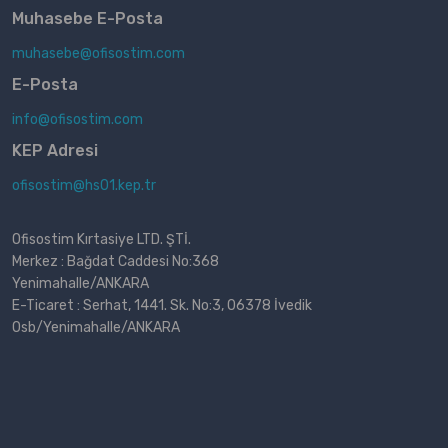
Muhasebe E-Posta
muhasebe@ofisostim.com
E-Posta
info@ofisostim.com
KEP Adresi
ofisostim@hs01.kep.tr
Ofisostim Kırtasiye LTD. ŞTİ.
Merkez : Bağdat Caddesi No:368
Yenimahalle/ANKARA
E-Ticaret : Serhat, 1441. Sk. No:3, 06378 İvedik
Osb/Yenimahalle/ANKARA