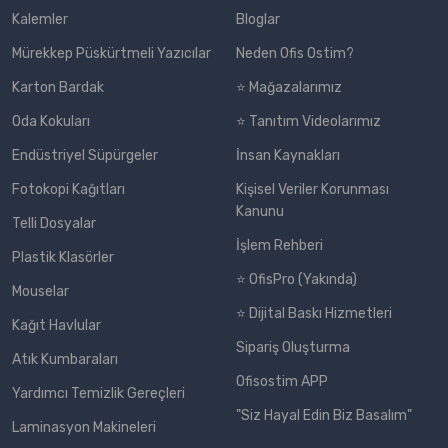
Kalemler
Bloglar
Mürekkep Püskürtmeli Yazıcılar
Neden Ofis Ostim?
Karton Bardak
⭐ Mağazalarımız
Oda Kokuları
⭐ Tanıtım Videolarımız
Endüstriyel Süpürgeler
İnsan Kaynakları
Fotokopi Kağıtları
Kişisel Veriler Korunması
Kanunu
Telli Dosyalar
İşlem Rehberi
Plastik Klasörler
⭐ OfisPro (Yakında)
Mouselar
⭐ Dijital Baskı Hizmetleri
Kağıt Havlular
Sipariş Oluşturma
Atık Kumbaraları
Ofisostim APP
Yardımcı Temizlik Gereçleri
"Siz Hayal Edin Biz Basalım"
Laminasyon Makineleri