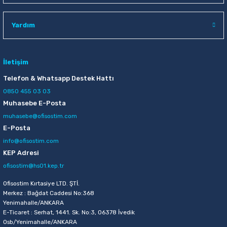
Raptiye & İğneler
Tual
Yardım
Silgiler
Akrilik Boyalar
Sümen Takımları
Beslenme Çantaları
İletişim
Telefon & Whatsapp Destek Hattı
Zımba Tel Sökücüleri
Cam Boyaları
0850 455 03 03
Muhasebe E-Posta
Zımba Telleri
Ebru Boyaları
muhasebe@ofisostim.com
E-Posta
Zımbalar
Fırçalar
info@ofisostim.com
KEP Adresi
Daksiller
Guaj Boyaları
ofisostim@hs01.kep.tr
Kaşe Gereçleri
Kuru Boyalar
Ofisostim Kırtasiye LTD. ŞTİ.
Merkez : Bağdat Caddesi No:368
Yenimahalle/ANKARA
Yapıştırıcılar
Mum Boyalar
E-Ticaret : Serhat, 1441. Sk. No:3, 06378 İvedik
Osb/Yenimahalle/ANKARA