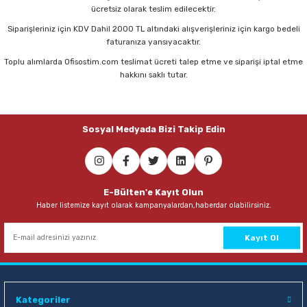
ücretsiz olarak teslim edilecektir.
Sepete Ekle
Siparişleriniz için KDV Dahil 2000 TL altındaki alışverişleriniz için kargo bedeli
faturanıza yansıyacaktır.
Toplu alımlarda Ofisostim.com teslimat ücreti talep etme ve siparişi iptal etme
Mimaks BK-5 Koli Bantlama Makinası
hakkını saklı tutar.
59,00 TL
Sosyal Medyada Bizi Takip Edin
Sepete Ekle
VIP-Tec VT874000 Emniyetli Maket Bıçağı Yedeği
E-Bülten'e Kayıt Olun
Haber listemize kayıt olarak kampanyalardan,haberdar olabilirsiniz.
127,00 TL
Sepete Ekle
Kayıt Ol
VIP-Tec VT875000 Geniş Maket Bıçağı Yedeği
Kategoriler