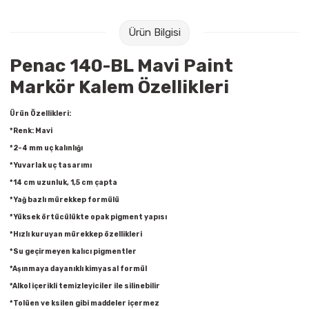
Raptiye & İğneler
Tual
Ürün Bilgisi
Silgiler
Akrilik Boyalar
Penac 140-BL Mavi Paint
Sümen Takımları
Beslenme Çantaları
Markör Kalem Özellikleri
Zımba Tel Sökücüleri
Cam Boyaları
Ürün Özellikleri:
*Renk: Mavi
Zımba Telleri
Ebru Boyaları
*2-4 mm uç kalınlığı
*Yuvarlak uç tasarımı
Zımbalar
Fırçalar
*14 cm uzunluk, 1,5 cm çapta
*Yağ bazlı mürekkep formülü
Daksiller
Guaj Boyaları
*Yüksek örtücülükte opak pigment yapısı
*Hızlı kuruyan mürekkep özellikleri
Kaşe Gereçleri
Kuru Boyalar
*Su geçirmeyen kalıcı pigmentler
*Aşınmaya dayanıklı kimyasal formül
Yapıştırıcılar
Mum Boyalar
*Alkol içerikli temizleyiciler ile silinebilir
*Tolüen ve ksilen gibi maddeler içermez