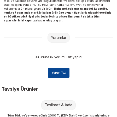
saksı ve kavanoz boyamaları, küçük grafitiler ve daha pek çok etkinliğe imzanızı
atabileceğiniz Penac 140-BL Mavi Paint Markör Kalem, fiyatı ve fonksiyonel
kullanımıyla ön plana çıkan bir ürün.
Daha pek çok marka, model, kapasite,
renk ve tasarımda markör kalem ürününe uygun fiyatlarla ulaşabileceğiniz
en büyük endüstriyel ofis tedarikçiniz ofisostim.com, tek tıkla tüm
siparişlerinizi kapınıza kadar ulaştırıyor.
Yorumlar
Bu ürüne ilk yorumu siz yapın!
Yorum Yaz
Tavsiye Ürünler
Beybi El-350 10 Numara Tek Çift Nitril Kaplamalı Eldiven
Teslimat & İade
37,00 TL
Tüm Türkiye'ye vereceğiniz 2000 TL (KDV Dahil) ve üzeri siparişlerinde