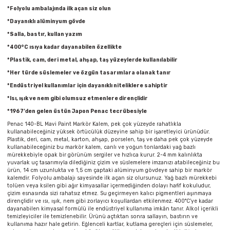
Parmak Boyaları
*Folyolu ambalajında ilk açan siz olun
*Dayanıklı alüminyum gövde
Pastel Boyalar
*Salla, bastır, kullan yazım
*400°C ısıya kadar dayanabilen özellikte
Sulu Boyalar
*Plastik, cam, deri metal, ahşap, taş yüzeylerde kullanılabilir
*Her türde süslemeler ve özgün tasarımlara olanak tanır
Yağlı Boyalar
*Endüstriyel kullanımlar için dayanıklı niteliklere sahiptir
*Isı, ışık ve nem gibi olumsuz etmenlere dirençlidir
*1967’den gelen üstün Japon Penac tecrübesiyle
Penac 140-BL Mavi Paint Markör Kalem, pek çok yüzeyde rahatlıkla
kullanabileceğiniz yüksek örtücülük düzeyine sahip bir işaretleyici ürünüdür.
Plastik, deri, cam, metal, karton, ahşap, porselen, taş ve daha pek çok yüzeyde
kullanabileceğiniz bu markör kalem, canlı ve yoğun tonlardaki yağ bazlı
mürekkebiyle opak bir görünüm sergiler ve hızlıca kurur. 2-4 mm kalınlıkta
yuvarlak uç tasarımıyla dilediğiniz çizim ve süslemelere imzanızı atabileceğiniz bu
ürün, 14 cm uzunlukta ve 1,5 cm çaptaki alüminyum gövdeye sahip bir markör
kalemdir. Folyolu ambalajı sayesinde ilk açan siz olursunuz. Yağ bazlı mürekkebi
tolüen veya ksilen gibi ağır kimyasallar içermediğinden dolayı hafif kokuludur,
çizim esnasında sizi rahatsız etmez. Su geçirmeyen kalıcı pigmentleri aşınmaya
dirençlidir ve ısı, ışık, nem gibi zorlayıcı koşullardan etkilenmez. 400°C’ye kadar
dayanabilen kimyasal formülü ile endüstriyel kullanıma imkân tanır. Alkol içerikli
temizleyiciler ile temizlenebilir. Ürünü açtıktan sonra sallayın, bastırın ve
kullanıma hazır hale getirin. Eğlenceli kartlar, kutlama gereçleri için süslemeler,