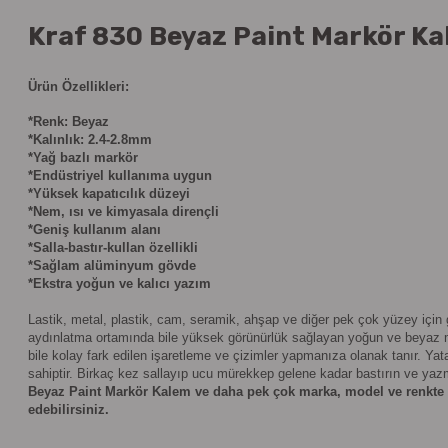
Kraf 830 Beyaz Paint Markör Kal
Ürün Özellikleri:
*Renk: Beyaz
*Kalınlık: 2.4-2.8mm
*Yağ bazlı markör
*Endüstriyel kullanıma uygun
*Yüksek kapatıcılık düzeyi
*Nem, ısı ve kimyasala dirençli
*Geniş kullanım alanı
*Salla-bastır-kullan özellikli
*Sağlam alüminyum gövde
*Ekstra yoğun ve kalıcı yazım
Lastik, metal, plastik, cam, seramik, ahşap ve diğer pek çok yüzey için 
aydınlatma ortamında bile yüksek görünürlük sağlayan yoğun ve beyaz mür
bile kolay fark edilen işaretleme ve çizimler yapmanıza olanak tanır. Yatay
sahiptir. Birkaç kez sallayıp ucu mürekkep gelene kadar bastırın ve ya
Beyaz Paint Markör Kalem ve daha pek çok marka, model ve renkte m
edebilirsiniz.