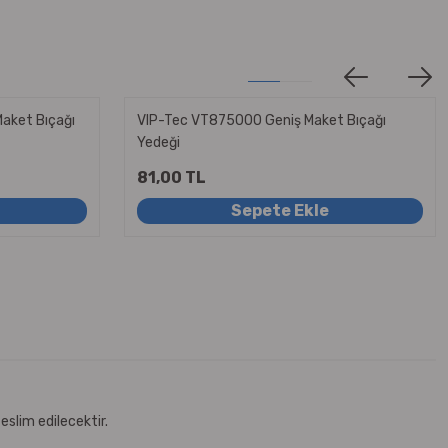
aket Bıçağı
VIP-Tec VT875000 Geniş Maket Bıçağı
Yedeği
81,00 TL
Sepete Ekle
eslim edilecektir.