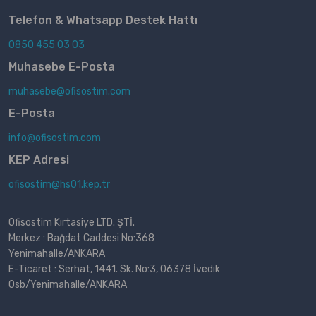
Telefon & Whatsapp Destek Hattı
0850 455 03 03
Muhasebe E-Posta
muhasebe@ofisostim.com
E-Posta
info@ofisostim.com
KEP Adresi
ofisostim@hs01.kep.tr
Ofisostim Kırtasiye LTD. ŞTİ.
Merkez : Bağdat Caddesi No:368
Yenimahalle/ANKARA
E-Ticaret : Serhat, 1441. Sk. No:3, 06378 İvedik
Osb/Yenimahalle/ANKARA