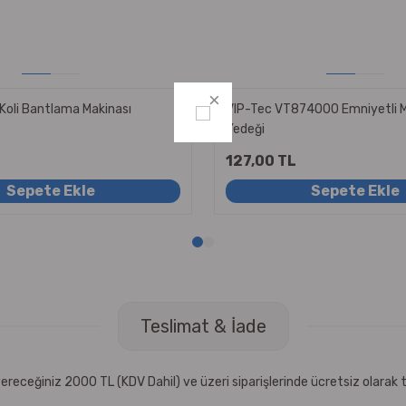
Koli Bantlama Makinası
VIP-Tec VT874000 Emniyetli M
Yedeği
127,00 TL
Sepete Ekle
Sepete Ekle
Teslimat & İade
receğiniz 2000 TL (KDV Dahil) ve üzeri siparişlerinde ücretsiz olarak t