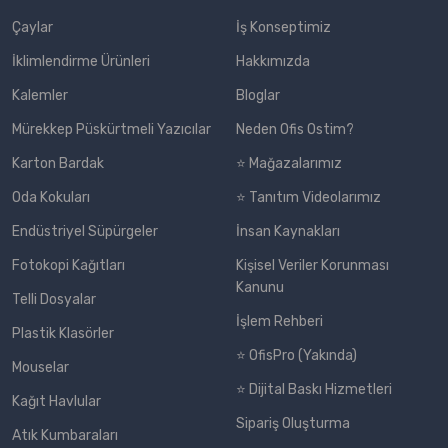
Çaylar
İş Konseptimiz
İklimlendirme Ürünleri
Hakkımızda
Kalemler
Bloglar
Mürekkep Püskürtmeli Yazıcılar
Neden Ofis Ostim?
Karton Bardak
⭐ Mağazalarımız
Oda Kokuları
⭐ Tanıtım Videolarımız
Endüstriyel Süpürgeler
İnsan Kaynakları
Fotokopi Kağıtları
Kişisel Veriler Korunması
Kanunu
Telli Dosyalar
İşlem Rehberi
Plastik Klasörler
⭐ OfisPro (Yakında)
Mouselar
⭐ Dijital Baskı Hizmetleri
Kağıt Havlular
Sipariş Oluşturma
Atık Kumbaraları