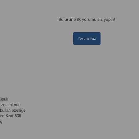
Bu ürüne ilk yorumu siz yapın!
Yorum Yaz
düşük
u zeminlerde
kullan özelliğe
ünen
Kraf 830
iş