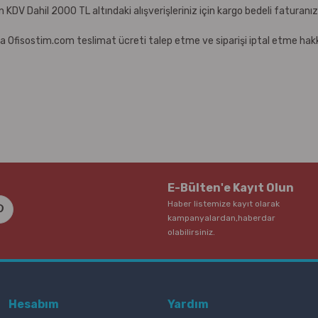
çin KDV Dahil 2000 TL altındaki alışverişleriniz için kargo bedeli faturanı
a Ofisostim.com teslimat ücreti talep etme ve siparişi iptal etme hakkı
E-Bülten'e Kayıt Olun
Haber listemize kayıt olarak
kampanyalardan,haberdar
olabilirsiniz.
Hesabım
Yardım