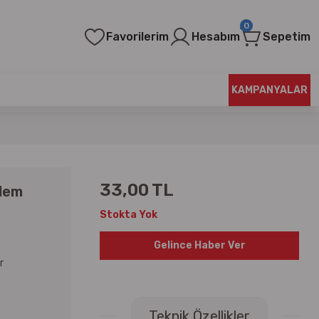
0
Favorilerim
Hesabım
Sepetim
KAMPANYALAR
33,00 TL
alem
Stokta Yok
Gelince Haber Ver
r
Teknik Özellikler