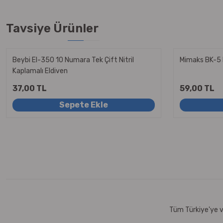
Tavsiye Ürünler
Beybi El-350 10 Numara Tek Çift Nitril
Mimaks BK-5 
Kaplamalı Eldiven
37,00 TL
59,00 TL
Sepete Ekle
Tüm Türkiye'ye ve