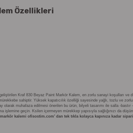
em Özellikleri
geliştirilen Kraf 830 Beyaz Paint Markör Kalem, en zorlu sanayi koşulları ve 
ekkebe sahiptir. Yüksek kapatıcılık özelliği sayesinde yağlı, tozlu ve zorl
 olarak muhafaza edilmesi önerilen bu ürün, bilyeli tasarımı ile salla -bastır -
zma işlemine geçin. Ksilen içermeyen mürekkep yapısıyla sağlığınızı da düş
arkör kalemi ofisostim.com’ dan tek tıkla kolayca kapınıza kadar sipar