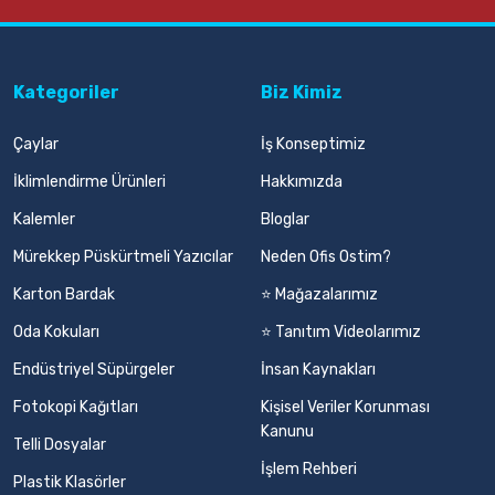
Kategoriler
Biz Kimiz
Çaylar
İş Konseptimiz
İklimlendirme Ürünleri
Hakkımızda
Kalemler
Bloglar
Mürekkep Püskürtmeli Yazıcılar
Neden Ofis Ostim?
Karton Bardak
⭐ Mağazalarımız
Oda Kokuları
⭐ Tanıtım Videolarımız
Endüstriyel Süpürgeler
İnsan Kaynakları
Fotokopi Kağıtları
Kişisel Veriler Korunması
Kanunu
Telli Dosyalar
İşlem Rehberi
Plastik Klasörler