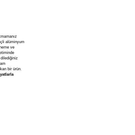
nutmamanız
nçli alüminyum
esneme ve
retiminde
dilediğiniz
aşam
kan bir ürün.
yatlarla
 Kaplı Raptiye
Mas 310 Renkli Pvc Kaplı Raptiye