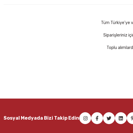
48,00 TL
70,60 TL
Sepete Ekle
Sepete E
Tüm Türkiye'ye ve
Siparişleriniz i
Toplu alımlard
Halsa Info Notes 75x75 80 Yaprak Parlak Turuncu Not Kağıdı
43,00 TL
Sepete Ekle
Sosyal Medyada Bizi Takip Edin