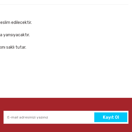
17,00 TL
Ekle
Sepete Ekle
eslim edilecektir.
za yansıyacaktır.
nı saklı tutar.
Kayıt Ol