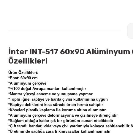
İnter INT-517 60x90 Alüminyum
Özellikleri
Ürün Özellikleri:
*Ebat: 60x90 cm
*Alüminyum çerçeve
*%100 doğal Avrupa mantarı kullanılmıştır
*Mantar yüzeyi esneme ve yumuşama yapmaz
*Toplu iğne, raptiye ve harita çivisi kullanımına uygun
*Raptiye deliklerini kısa sürede örten forma sahiptir
*Köşeleri plastik kaplama ile koruma altına alınmıştır
*Alüminyum çerçeve deformasyona ve çizilmeye dirençlidir
*Sağlam olduğu kadar şık bir görünüm sunan niteliktedir
*Çift taraflı bantlar, vida veya çivi yardımıyla kolayca sabitlenebilir ö
*Üretiminde sağlığa zararlı kimyasallar kullanılmamıştır