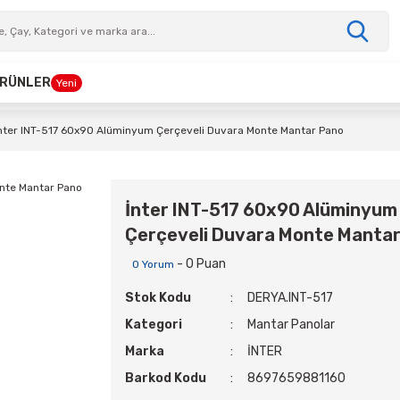
 ÜRÜNLER
Yeni
nter INT-517 60x90 Alüminyum Çerçeveli Duvara Monte Mantar Pano
İnter INT-517 60x90 Alüminyum
Çerçeveli Duvara Monte Manta
- 0 Puan
0 Yorum
Stok Kodu
DERYA.INT-517
Kategori
Mantar Panolar
Marka
İNTER
Barkod Kodu
8697659881160