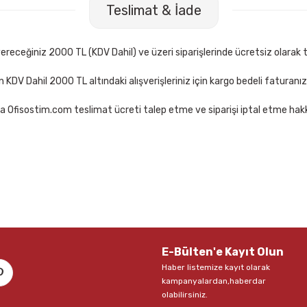
Teslimat & İade
16,00 TL
17,00 TL
kle
Sepete Ekle
Sepete 
receğiniz 2000 TL (KDV Dahil) ve üzeri siparişlerinde ücretsiz olarak t
çin KDV Dahil 2000 TL altındaki alışverişleriniz için kargo bedeli faturanı
a Ofisostim.com teslimat ücreti talep etme ve siparişi iptal etme hakkı
Kraf 25X76 Mm 3 Renk 100 Sayfa Index Not Kağıdı
37,00 TL
Sepete Ekle
E-Bülten'e Kayıt Olun
Haber listemize kayıt olarak
kampanyalardan,haberdar
olabilirsiniz.