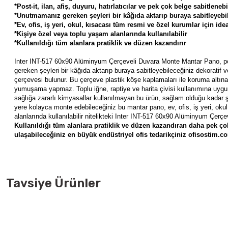
*Post-it, ilan, afiş, duyuru, hatırlatıcılar ve pek çok belge sabitlenebi
*Unutmamanız gereken şeyleri bir kâğıda aktarıp buraya sabitleyebil
*Ev, ofis, iş yeri, okul, kısacası tüm resmi ve özel kurumlar için ide
*Kişiye özel veya toplu yaşam alanlarında kullanılabilir
*Kullanıldığı tüm alanlara pratiklik ve düzen kazandırır
Inter INT-517 60x90 Alüminyum Çerçeveli Duvara Monte Mantar Pano, post-i
gereken şeyleri bir kâğıda aktarıp buraya sabitleyebileceğiniz dekoratif
çerçevesi bulunur. Bu çerçeve plastik köşe kaplamaları ile koruma altın
yumuşama yapmaz. Toplu iğne, raptiye ve harita çivisi kullanımına uygund
sağlığa zararlı kimyasallar kullanılmayan bu ürün, sağlam olduğu kadar şık 
yere kolayca monte edebileceğiniz bu mantar pano, ev, ofis, iş yeri, okul
alanlarında kullanılabilir nitelikteki Inter INT-517 60x90 Alüminyum Çerç
Kullanıldığı tüm alanlara pratiklik ve düzen kazandıran daha pek 
ulaşabileceğiniz en büyük endüstriyel ofis tedarikçiniz ofisostim.com,
Tavsiye Ürünler
Mas 348 38 mm No:9 Maşa Raptiye
Mas 350 51 mm No:13 