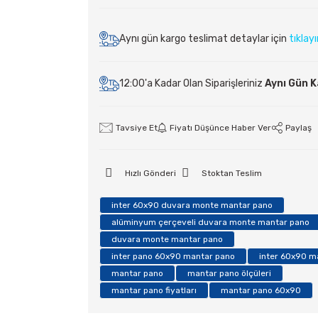
Aynı gün kargo teslimat detaylar için
tıklay
12:00'a Kadar Olan Siparişleriniz
Aynı Gün 
Tavsiye Et
Fiyatı Düşünce Haber Ver
Paylaş
Hızlı Gönderi
Stoktan Teslim
inter 60x90 duvara monte mantar pano
alüminyum çerçeveli duvara monte mantar pano
duvara monte mantar pano
inter pano 60x90 mantar pano
inter 60x90 m
mantar pano
mantar pano ölçüleri
mantar pano fiyatları
mantar pano 60x90