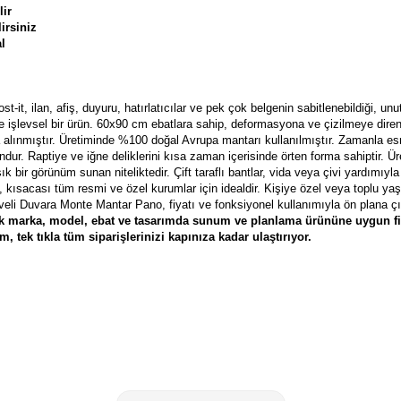
lir
irsiniz
al
t, ilan, afiş, duyuru, hatırlatıcılar ve pek çok belgenin sabitlenebildiği, u
 ve işlevsel bir ürün. 60x90 cm ebatlara sahip, deformasyona ve çizilmeye dire
a alınmıştır. Üretiminde %100 doğal Avrupa mantarı kullanılmıştır. Zamanla 
ur. Raptiye ve iğne deliklerini kısa zaman içerisinde örten forma sahiptir. Ü
bir görünüm sunan niteliktedir. Çift taraflı bantlar, vida veya çivi yardımıyla 
, kısacası tüm resmi ve özel kurumlar için idealdir. Kişiye özel veya toplu y
eveli Duvara Monte Mantar Pano, fiyatı ve fonksiyonel kullanımıyla ön plana çı
çok marka, model, ebat ve tasarımda sunum ve planlama ürününe uygun fi
 tek tıkla tüm siparişlerinizi kapınıza kadar ulaştırıyor.
Maşa Raptiye
Brons BR-151 Raptiye
Mas 305 Sarı Pirinç