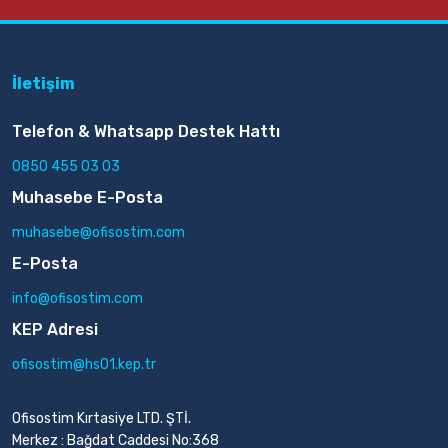
İletişim
Telefon & Whatsapp Destek Hattı
0850 455 03 03
Muhasebe E-Posta
muhasebe@ofisostim.com
E-Posta
info@ofisostim.com
KEP Adresi
ofisostim@hs01.kep.tr
Ofisostim Kırtasiye LTD. ŞTİ.
Merkez : Bağdat Caddesi No:368