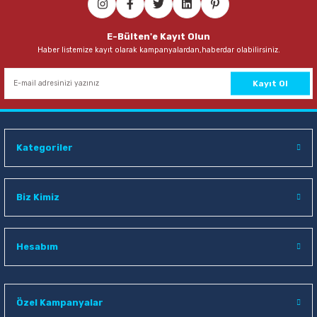
ri
hazları
ri
Kurşun Kalemler
Hesap Makineleri
Poşet Dosyalar
Mıknatıs
Kuşe Kağıtlar
Yoyolar
Tuvalet Kağıdı Dispenserleri
Uzatma Kabloları
ri
E-Bülten'e Kayıt Olun
Haber listemize kayıt olarak kampanyalardan,haberdar olabilirsiniz.
leri
Mürekkepler & Kalem Yedekleri
Kalemtraşlar
Sekreterlikler
Oyun Hamurları
Mukavva
Tuvalet Kağıtları
Yazıcı Kabloları
siz Telefonlar
Kayıt Ol
Roller ve Jel Mürekkepli Kalemler
Kartvizitlikler
Seperatörler
Sınıf Defterleri
Not Kağıtları
nüştürücüler
Teknik Çizim ve Grafik Kalemleri
Magazinlikler
Şömiz Dosyalar
Sırt Çantaları
Plotter Kağıtları
uşlar & Sarf
Kategoriler
Tükenmez Kalemler
Makaslar
Sunum Dosyaları
Şövale
Sulu Boya Kağıtları
Versatil Kalemler
Maket Bıçakları ve Yedekleri
Sürekli Form Klasörü
Sözlükler
Biz Kimiz
Prestij Dolma Kalemler
Masaüstü Set ve Kalemlik
Tanıtım Klasörleri
Sticker
Hesabım
Paket Lastikler
Telli Dosyalar
Süs Gereçleri
Pergeller
Tebeşir
Özel Kampanyalar