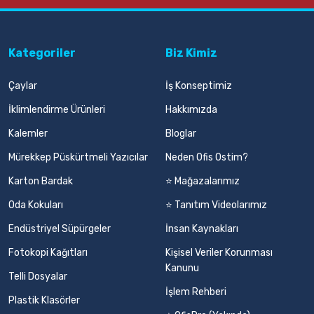
Kategoriler
Biz Kimiz
Çaylar
İş Konseptimiz
İklimlendirme Ürünleri
Hakkımızda
Kalemler
Bloglar
Mürekkep Püskürtmeli Yazıcılar
Neden Ofis Ostim?
Karton Bardak
⭐ Mağazalarımız
Oda Kokuları
⭐ Tanıtım Videolarımız
Endüstriyel Süpürgeler
İnsan Kaynakları
Fotokopi Kağıtları
Kişisel Veriler Korunması
Kanunu
Telli Dosyalar
İşlem Rehberi
Plastik Klasörler