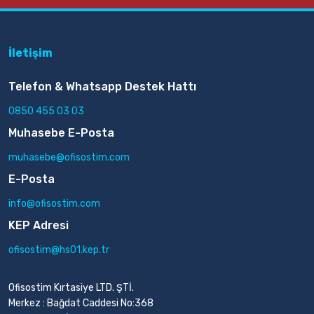
İletişim
Telefon & Whatsapp Destek Hattı
0850 455 03 03
Muhasebe E-Posta
muhasebe@ofisostim.com
E-Posta
info@ofisostim.com
KEP Adresi
ofisostim@hs01.kep.tr
Ofisostim Kırtasiye LTD. ŞTİ.
Merkez : Bağdat Caddesi No:368