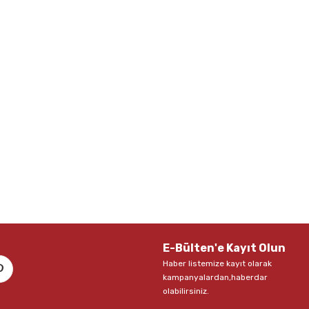
E-Bülten'e Kayıt Olun
Haber listemize kayıt olarak
kampanyalardan,haberdar
olabilirsiniz.