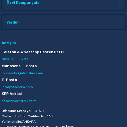
Özel Kampanyalar
Raptiye & İğneler
Tual
Silgiler
Akrilik Boyalar
Yardım
Sümen Takımları
Beslenme Çantaları
İletişim
Zımba Tel Sökücüleri
Cam Boyaları
Telefon & Whatsapp Destek Hattı
0850 455 03 03
Zımba Telleri
Ebru Boyaları
Muhasebe E-Posta
muhasebe@ofisostim.com
Zımbalar
Fırçalar
E-Posta
info@ofisostim.com
Daksiller
Guaj Boyaları
KEP Adresi
ofisostim@hs01.kep.tr
Kaşe Gereçleri
Kuru Boyalar
Ofisostim Kırtasiye LTD. ŞTİ.
Yapıştırıcılar
Mum Boyalar
Merkez : Bağdat Caddesi No:368
Yenimahalle/ANKARA