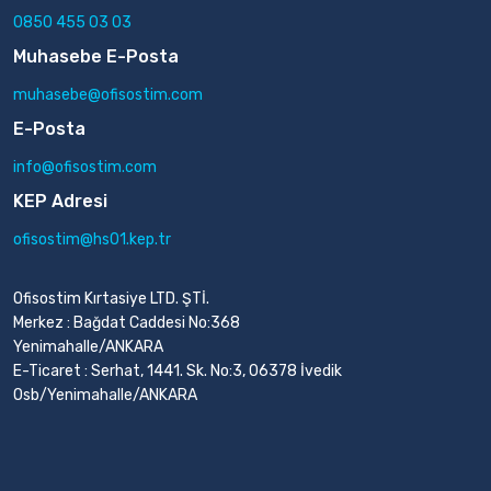
0850 455 03 03
Muhasebe E-Posta
muhasebe@ofisostim.com
E-Posta
info@ofisostim.com
KEP Adresi
ofisostim@hs01.kep.tr
Ofisostim Kırtasiye LTD. ŞTİ.
Merkez : Bağdat Caddesi No:368
Yenimahalle/ANKARA
E-Ticaret : Serhat, 1441. Sk. No:3, 06378 İvedik
Osb/Yenimahalle/ANKARA