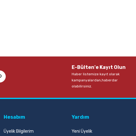
E-Bülten'e Kayıt Olun
Haber listemize kayıt olarak
kampanyalardan,haberdar
olabilirsiniz.
Hesabım
Yardım
Üyelik Bilgilerim
Yeni Üyelik