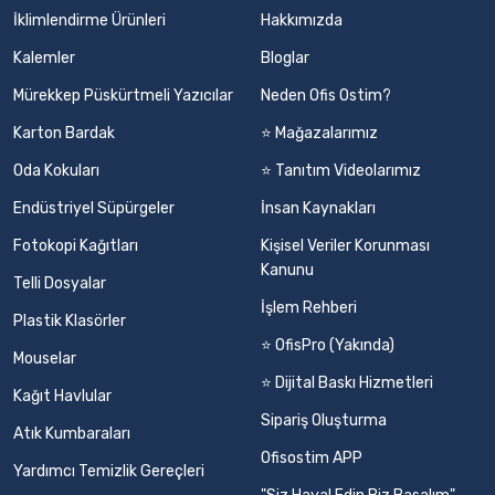
İklimlendirme Ürünleri
Hakkımızda
Kalemler
Bloglar
Mürekkep Püskürtmeli Yazıcılar
Neden Ofis Ostim?
Karton Bardak
⭐ Mağazalarımız
Oda Kokuları
⭐ Tanıtım Videolarımız
Endüstriyel Süpürgeler
İnsan Kaynakları
Fotokopi Kağıtları
Kişisel Veriler Korunması
Kanunu
Telli Dosyalar
İşlem Rehberi
Plastik Klasörler
⭐ OfisPro (Yakında)
Mouselar
⭐ Dijital Baskı Hizmetleri
Kağıt Havlular
Sipariş Oluşturma
Atık Kumbaraları
Ofisostim APP
Yardımcı Temizlik Gereçleri