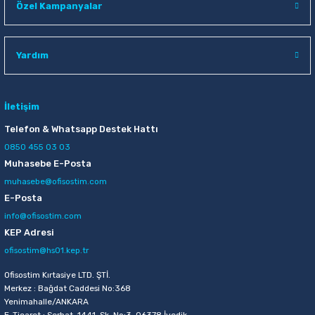
Özel Kampanyalar
Raptiye & İğneler
Tual
Silgiler
Akrilik Boyalar
Yardım
Sümen Takımları
Beslenme Çantaları
İletişim
Zımba Tel Sökücüleri
Cam Boyaları
Telefon & Whatsapp Destek Hattı
0850 455 03 03
Zımba Telleri
Ebru Boyaları
Muhasebe E-Posta
muhasebe@ofisostim.com
Zımbalar
Fırçalar
E-Posta
info@ofisostim.com
Daksiller
Guaj Boyaları
KEP Adresi
ofisostim@hs01.kep.tr
Kaşe Gereçleri
Kuru Boyalar
Ofisostim Kırtasiye LTD. ŞTİ.
Yapıştırıcılar
Mum Boyalar
Merkez : Bağdat Caddesi No:368
Yenimahalle/ANKARA