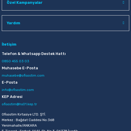
Özel Kampanyalar
Raptiye & İğneler
Tual
Silgiler
Akrilik Boyalar
Yardım
Sümen Takımları
Beslenme Çantaları
İletişim
Zımba Tel Sökücüleri
Cam Boyaları
Telefon & Whatsapp Destek Hattı
0850 455 03 03
Zımba Telleri
Ebru Boyaları
Muhasebe E-Posta
muhasebe@ofisostim.com
Zımbalar
Fırçalar
E-Posta
info@ofisostim.com
Daksiller
Guaj Boyaları
KEP Adresi
ofisostim@hs01.kep.tr
Kaşe Gereçleri
Kuru Boyalar
Ofisostim Kırtasiye LTD. ŞTİ.
Yapıştırıcılar
Mum Boyalar
Merkez : Bağdat Caddesi No:368
Yenimahalle/ANKARA