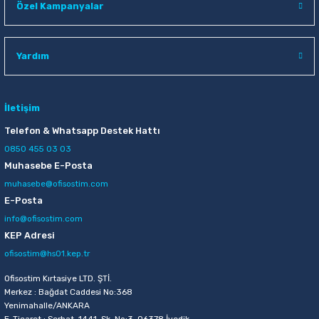
Özel Kampanyalar
Raptiye & İğneler
Tual
Silgiler
Akrilik Boyalar
Yardım
Sümen Takımları
Beslenme Çantaları
İletişim
Zımba Tel Sökücüleri
Cam Boyaları
Telefon & Whatsapp Destek Hattı
0850 455 03 03
Zımba Telleri
Ebru Boyaları
Muhasebe E-Posta
muhasebe@ofisostim.com
Zımbalar
Fırçalar
E-Posta
info@ofisostim.com
Daksiller
Guaj Boyaları
KEP Adresi
ofisostim@hs01.kep.tr
Kaşe Gereçleri
Kuru Boyalar
Ofisostim Kırtasiye LTD. ŞTİ.
Yapıştırıcılar
Mum Boyalar
Merkez : Bağdat Caddesi No:368
Yenimahalle/ANKARA