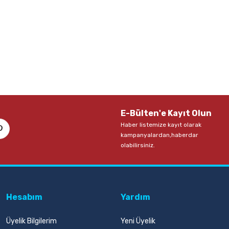
E-Bülten'e Kayıt Olun
Haber listemize kayıt olarak
kampanyalardan,haberdar
olabilirsiniz.
Hesabım
Yardım
Üyelik Bilgilerim
Yeni Üyelik