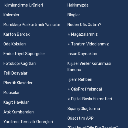
İklimlendirme Ürünleri
Hakkımızda
Kalemler
Bloglar
Mürekkep Püskürtmeli Yazıcılar
Neden Ofis Ostim?
Karton Bardak
⭐ Mağazalarımız
Oda Kokuları
⭐ Tanıtım Videolarımız
Endüstriyel Süpürgeler
İnsan Kaynakları
Fotokopi Kağıtları
Kişisel Veriler Korunması
Kanunu
Telli Dosyalar
İşlem Rehberi
Plastik Klasörler
⭐ OfisPro (Yakında)
Mouselar
⭐ Dijital Baskı Hizmetleri
Kağıt Havlular
Sipariş Oluşturma
Atık Kumbaraları
Ofisostim APP
Yardımcı Temizlik Gereçleri