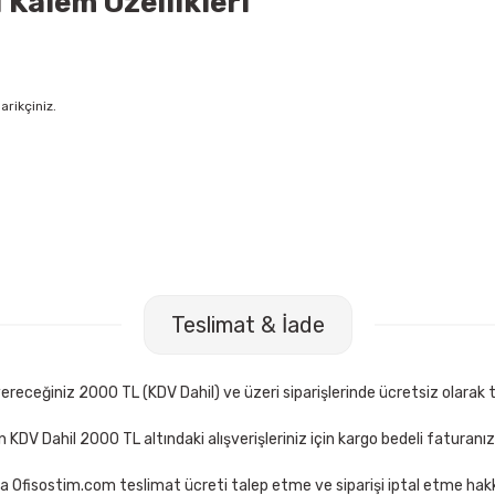
 Kalem Özellikleri
arikçiniz.
ğıdı
Klas 2105 A5 72 Yaprak Kareli Spiralli Bloknot
Klas 2
Teslimat & İade
56,00 TL
56,0
Sepete Ekle
receğiniz 2000 TL (KDV Dahil) ve üzeri siparişlerinde ücretsiz olarak t
çin KDV Dahil 2000 TL altındaki alışverişleriniz için kargo bedeli faturanı
a Ofisostim.com teslimat ücreti talep etme ve siparişi iptal etme hakkı