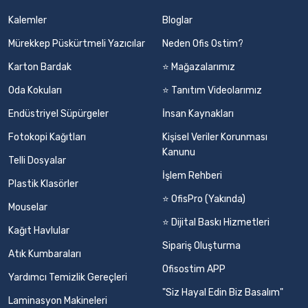
Kalemler
Bloglar
Mürekkep Püskürtmeli Yazıcılar
Neden Ofis Ostim?
Karton Bardak
⭐ Mağazalarımız
Oda Kokuları
⭐ Tanıtım Videolarımız
Endüstriyel Süpürgeler
İnsan Kaynakları
Fotokopi Kağıtları
Kişisel Veriler Korunması
Kanunu
Telli Dosyalar
İşlem Rehberi
Plastik Klasörler
⭐ OfisPro (Yakında)
Mouselar
⭐ Dijital Baskı Hizmetleri
Kağıt Havlular
Sipariş Oluşturma
Atık Kumbaraları
Ofisostim APP
Yardımcı Temizlik Gereçleri
"Siz Hayal Edin Biz Basalım"
Laminasyon Makineleri