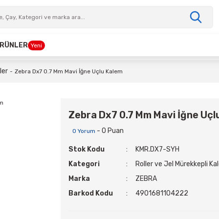
 ÜRÜNLER
Yeni
ler
Zebra Dx7 0.7 Mm Mavi İğne Uçlu Kalem
Zebra Dx7 0.7 Mm Mavi İğne Uçl
- 0 Puan
0 Yorum
Stok Kodu
KMR.DX7-SYH
Kategori
Roller ve Jel Mürekkepli Ka
Marka
ZEBRA
Barkod Kodu
4901681104222