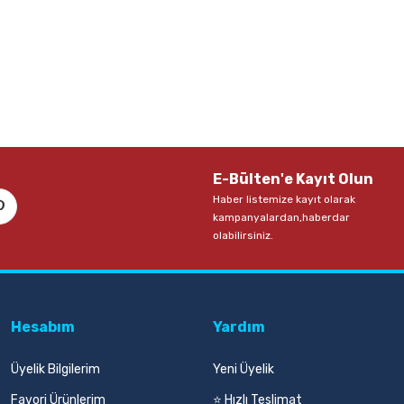
E-Bülten'e Kayıt Olun
Haber listemize kayıt olarak
kampanyalardan,haberdar
olabilirsiniz.
Hesabım
Yardım
Üyelik Bilgilerim
Yeni Üyelik
Favori Ürünlerim
⭐ Hızlı Teslimat