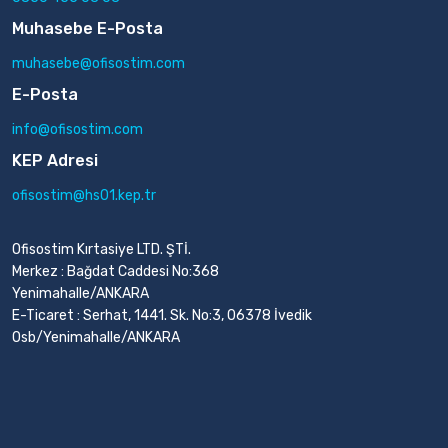
Muhasebe E-Posta
muhasebe@ofisostim.com
E-Posta
info@ofisostim.com
KEP Adresi
ofisostim@hs01.kep.tr
Ofisostim Kırtasiye LTD. ŞTİ.
Merkez : Bağdat Caddesi No:368
Yenimahalle/ANKARA
E-Ticaret : Serhat, 1441. Sk. No:3, 06378 İvedik
Osb/Yenimahalle/ANKARA