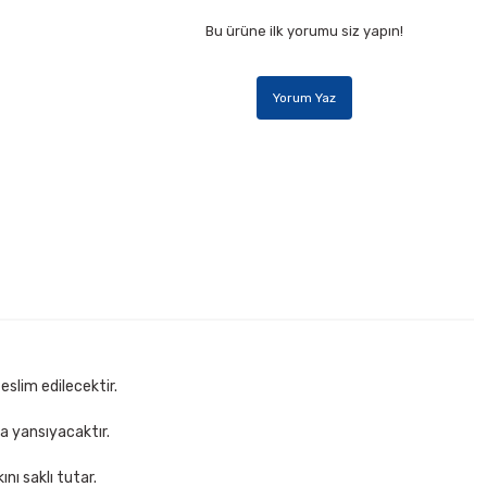
Bu ürüne ilk yorumu siz yapın!
Yorum Yaz
112 A5 72 Yaprak Çizgili Spiralli Bloknot
0 TL
Sepete Ekle
eslim edilecektir.
za yansıyacaktır.
nı saklı tutar.