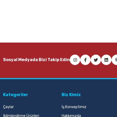
Sosyal Medyada Bizi Takip Edin
Kategoriler
Biz Kimiz
Çaylar
İş Konseptimiz
İklimlendirme Ürünleri
Hakkımızda