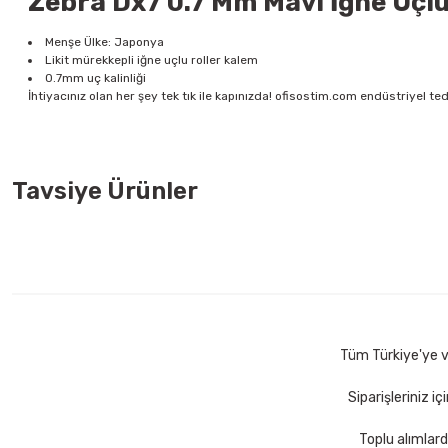
Zebra Dx7 0.7 Mm Mavi İğne Uçlu
Menşe Ülke: Japonya
Likit mürekkepli iğne uçlu roller kalem
0.7mm uç kalinliği
İhtiyacınız olan her şey tek tık ile kapınızda! ofisostim.com endüstriyel ted
Tavsiye Ürünler
Gıpta Stickn 76x76 mm 100 Yaprak Neon Pembe Yapışkanlı Not Ka
41,00 TL
Sepete Ekle
Tüm Türkiye'ye ve
Siparişleriniz i
Toplu alımlard