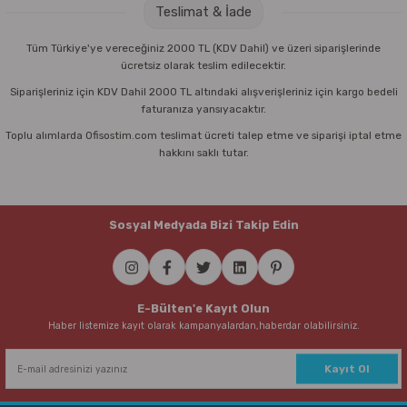
Teslimat & İade
Tüm Türkiye'ye vereceğiniz 2000 TL (KDV Dahil) ve üzeri siparişlerinde
ücretsiz olarak teslim edilecektir.
Siparişleriniz için KDV Dahil 2000 TL altındaki alışverişleriniz için kargo bedeli
faturanıza yansıyacaktır.
Toplu alımlarda Ofisostim.com teslimat ücreti talep etme ve siparişi iptal etme
hakkını saklı tutar.
Sosyal Medyada Bizi Takip Edin
E-Bülten'e Kayıt Olun
Haber listemize kayıt olarak kampanyalardan,haberdar olabilirsiniz.
Kayıt Ol