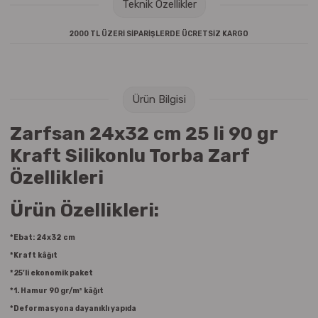
Teknik Özellikler
Raptiye & İğneler
Tual
2000 TL ÜZERİ SİPARİŞLERDE ÜCRETSİZ KARGO
Silgiler
Akrilik Boyalar
Sümen Takımları
Beslenme Çantaları
Ürün Bilgisi
Zımba Tel Sökücüleri
Cam Boyaları
Zarfsan 24x32 cm 25 li 90 gr
Kraft Silikonlu Torba Zarf
Zımba Telleri
Ebru Boyaları
Özellikleri
Zımbalar
Fırçalar
Ürün Özellikleri:
Daksiller
Guaj Boyaları
*Ebat: 24x32
cm
Kaşe Gereçleri
Kuru Boyalar
*Kraft kâğıt
*25’li ekonomik paket
Yapıştırıcılar
Mum Boyalar
*1. Hamur 90 gr/m² kâğıt
*Deformasyona dayanıklı yapıda