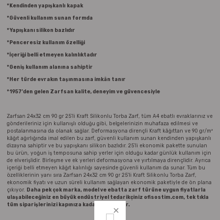
Parmak Boyaları
*Kendinden yapışkanlı
kapak
*Güvenli kullanım sunan formda
Pastel Boyalar
*Yapışkanı silikon bazlıdır
*Penceresiz kullanım özelliği
Sulu Boyalar
*İçeriği belli etmeyen kalınlıktadır
*Geniş kullanım alanına sahiptir
Yağlı Boyalar
*Her türde evrakın taşınmasına imkân tanır
*1957’den gelen Zarfsan kalite, deneyim ve güvencesiyle
Zarfsan 24x32 cm 90 gr 25’li Kraft Silikonlu Torba Zarf, tüm A4 ebatlı evraklarınız ve
gönderileriniz için kullanışlı olduğu gibi, belgelerinizin muhafaza edilmesi ve
postalanmasına da olanak sağlar. Deformasyona dirençli Kraft kâğıttan ve 90 gr/m²
kâğıt ağırlığında imal edilen bu zarf, güvenli kullanım sunan kendinden yapışkanlı
dizayna sahiptir ve bu yapışkanı silikon bazlıdır. 25’li ekonomik pakette sunulan
bu ürün, yoğun iş temposuna sahip yerler için olduğu kadar günlük kullanım için
de elverişlidir. Birleşme ve ek yerleri deformasyona ve yırtılmaya dirençlidir. Ayrıca
içeriği belli etmeyen kâğıt kalınlığı sayesinde güvenli kullanım da sunar. Tüm bu
özelliklerinin yanı sıra Zarfsan 24x32 cm 90 gr 25’li Kraft Silikonlu Torba Zarf,
ekonomik fiyatı ve uzun süreli kullanım sağlayan ekonomik paketiyle de ön plana
çıkıyor.
Daha pek çok marka, model ve ebatta zarf türüne uygun fiyatlarla
ulaşabileceğiniz en büyük endüstriyel tedarikçiniz ofisostim.com, tek tıkla
tüm siparişlerinizi kapınıza kadar ulaştırıyor
.