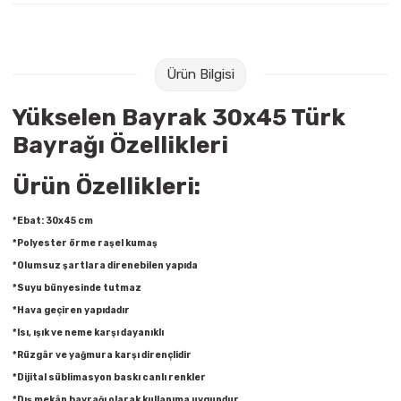
Raptiye & İğneler
Tual
Silgiler
Akrilik Boyalar
Ürün Bilgisi
Sümen Takımları
Beslenme Çantaları
Yükselen Bayrak 30x45 Türk
Bayrağı Özellikleri
Zımba Tel Sökücüleri
Cam Boyaları
Ürün Özellikleri:
Zımba Telleri
Ebru Boyaları
*Ebat: 30x45 cm
Zımbalar
Fırçalar
*Polyester örme raşel kumaş
*Olumsuz şartlara direnebilen yapıda
Daksiller
Guaj Boyaları
*Suyu bünyesinde tutmaz
*Hava geçiren yapıdadır
Kaşe Gereçleri
Kuru Boyalar
*Isı, ışık ve neme karşı dayanıklı
*Rüzgâr ve yağmura karşı dirençlidir
Yapıştırıcılar
Mum Boyalar
*Dijital süblimasyon baskı canlı renkler
*Dış mekân bayrağı olarak kullanıma uygundur