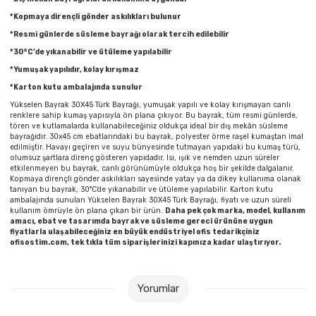
Parmak Boyaları
*Kopmaya dirençli gönder askılıkları bulunur
*Resmi günlerde süsleme bayrağı olarak tercih edilebilir
Pastel Boyalar
*30°C’de yıkanabilir ve ütüleme yapılabilir
*Yumuşak yapılıdır, kolay kırışmaz
Sulu Boyalar
*Karton kutu ambalajında sunulur
Yükselen Bayrak 30X45 Türk Bayrağı, yumuşak yapılı ve kolay kırışmayan canlı
Yağlı Boyalar
renklere sahip kumaş yapısıyla ön plana çıkıyor. Bu bayrak, tüm resmi günlerde,
tören ve kutlamalarda kullanabileceğiniz oldukça ideal bir dış mekân süsleme
bayrağıdır. 30x45 cm ebatlarındaki bu bayrak, polyester örme raşel kumaştan imal
edilmiştir. Havayı geçiren ve suyu bünyesinde tutmayan yapıdaki bu kumaş türü,
olumsuz şartlara direnç gösteren yapıdadır. Isı, ışık ve nemden uzun süreler
etkilenmeyen bu bayrak, canlı görünümüyle oldukça hoş bir şekilde dalgalanır.
Kopmaya dirençli gönder askılıkları sayesinde yatay ya da dikey kullanıma olanak
tanıyan bu bayrak, 30°C’de yıkanabilir ve ütüleme yapılabilir. Karton kutu
ambalajında sunulan Yükselen Bayrak 30X45 Türk Bayrağı, fiyatı ve uzun süreli
kullanım ömrüyle ön plana çıkan bir ürün.
Daha pek çok marka, model, kullanım
amacı, ebat ve tasarımda bayrak ve süsleme gereci ürününe uygun
fiyatlarla ulaşabileceğiniz en büyük endüstriyel ofis tedarikçiniz
ofisostim.com, tek tıkla tüm siparişlerinizi kapınıza kadar ulaştırıyor.
Yorumlar