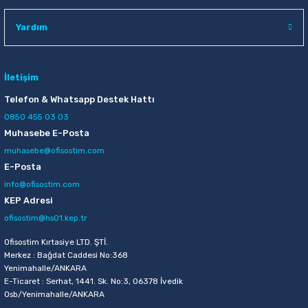
Yardım
İletişim
Telefon & Whatsapp Destek Hattı
0850 455 03 03
Muhasebe E-Posta
muhasebe@ofisostim.com
E-Posta
info@ofisostim.com
KEP Adresi
ofisostim@hs01.kep.tr
Ofisostim Kırtasiye LTD. ŞTİ.
Merkez : Bağdat Caddesi No:368
Yenimahalle/ANKARA
E-Ticaret : Serhat, 1441. Sk. No:3, 06378 İvedik
Osb/Yenimahalle/ANKARA