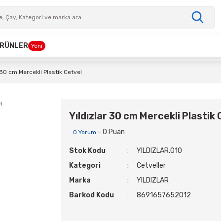
 ÜRÜNLER
Yeni
 30 cm Mercekli Plastik Cetvel
Yıldızlar 30 cm Mercekli Plastik
- 0 Puan
0 Yorum
Stok Kodu
YILDIZLAR.010
Kategori
Cetveller
Marka
YILDIZLAR
Barkod Kodu
8691657652012