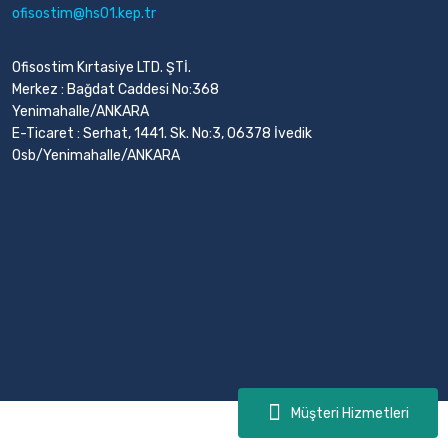
ofisostim@hs01.kep.tr
Ofisostim Kırtasiye LTD. ŞTİ.
Merkez : Bağdat Caddesi No:368
Yenimahalle/ANKARA
E-Ticaret : Serhat, 1441. Sk. No:3, 06378 İvedik
Osb/Yenimahalle/ANKARA
Müşteri Hizmetleri