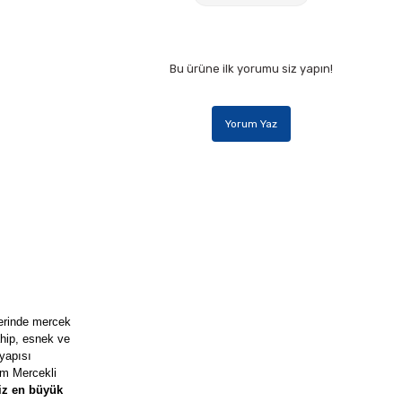
Bu ürüne ilk yorumu siz yapın!
Yorum Yaz
zerinde mercek
ahip, esnek ve
 yapısı
 cm Mercekli
iz en büyük