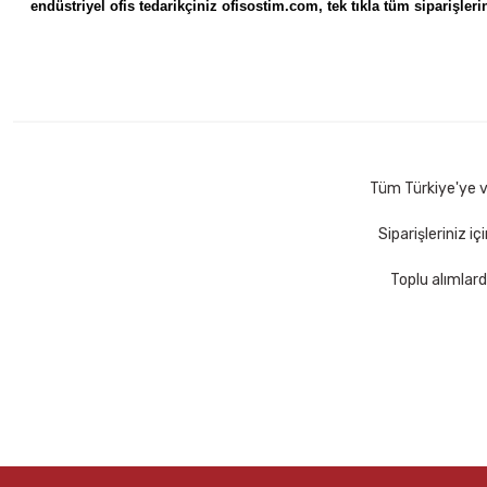
endüstriyel ofis tedarikçiniz ofisostim.com, tek tıkla tüm siparişlerin
Tüm Türkiye'ye ve
Siparişleriniz i
Toplu alımlard