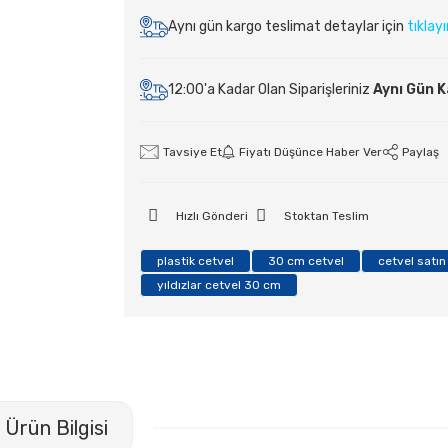
Aynı gün kargo teslimat detaylar için
tıklay
12:00'a Kadar Olan Siparişleriniz
Aynı Gün 
Tavsiye Et
Fiyatı Düşünce Haber Ver
Paylaş
Hızlı Gönderi
Stoktan Teslim
plastik cetvel
30 cm cetvel
cetvel satın
yıldızlar cetvel 30 cm
Ürün Bilgisi