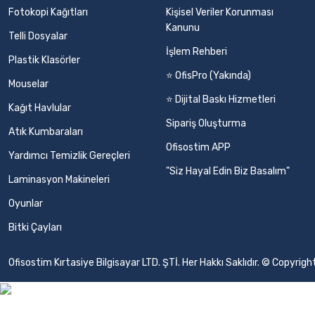
Fotokopi Kağıtları
Kişisel Veriler Korunması
Kanunu
Telli Dosyalar
İşlem Rehberi
Plastik Klasörler
⭐ OfisPro (Yakında)
Mouselar
⭐ Dijital Baskı Hizmetleri
Kağıt Havlular
Sipariş Oluşturma
Atık Kumbaraları
Ofisostim APP
Yardımcı Temizlik Gereçleri
"Siz Hayal Edin Biz Basalım"
Laminasyon Makineleri
Oyunlar
Bitki Çayları
Ofisostim Kırtasiye Bilgisayar LTD. ŞTİ. Her Hakkı Saklıdır. © Copyr