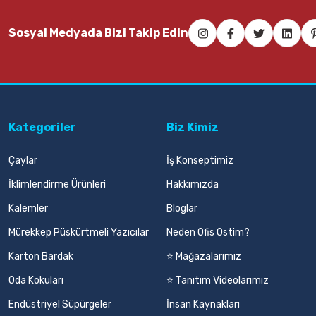
Sosyal Medyada Bizi Takip Edin
Kategoriler
Biz Kimiz
Çaylar
İş Konseptimiz
İklimlendirme Ürünleri
Hakkımızda
Kalemler
Bloglar
Mürekkep Püskürtmeli Yazıcılar
Neden Ofis Ostim?
Karton Bardak
⭐ Mağazalarımız
Oda Kokuları
⭐ Tanıtım Videolarımız
Endüstriyel Süpürgeler
İnsan Kaynakları