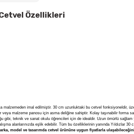
Cetvel Özellikleri
ika malzemeden imal edilmiştir. 30 cm uzunluktaki bu cetvel fonksiyoneldir, ü
ar veya malzeme panosu için asma deliğine sahiptir. Kolay taşınabilir forma s
ğu gibi, teknik ve sanat okulu öğrencileri için de idealdir. Uzun ömürlü sağlam
çalışma alanlarınızda eşlik edebilir. Tüm bu özelliklerinin yanında Yıldızlar 30
rka, model ve tasarımda cetvel ürününe uygun fiyatlarla ulaşabileceğin