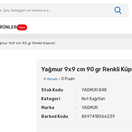
 ÜRÜNLER
Yeni
ğmur 9x9 cm 90 gr Renkli Küpnot
Yağmur 9x9 cm 90 gr Renkli Kü
- 0 Puan
0 Yorum
Stok Kodu
YAĞMUR.848
Kategori
Not Kağıtları
Marka
YAĞMUR
Barkod Kodu
8697418566239