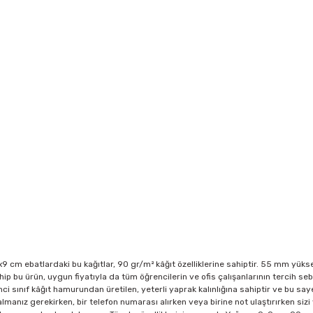
9 cm ebatlardaki bu kağıtlar, 90 gr/m² kâğıt özelliklerine sahiptir. 55 mm yükse
ip bu ürün, uygun fiyatıyla da tüm öğrencilerin ve ofis çalışanlarının tercih seb
ci sınıf kâğıt hamurundan üretilen, yeterli yaprak kalınlığına sahiptir ve bu sa
manız gerekirken, bir telefon numarası alırken veya birine not ulaştırırken sizi