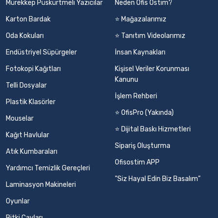
Mürekkep Püskürtmeli Yazıcılar
Neden Ofis Ostim?
Karton Bardak
⭐ Mağazalarımız
Oda Kokuları
⭐ Tanıtım Videolarımız
Endüstriyel Süpürgeler
İnsan Kaynakları
Fotokopi Kağıtları
Kişisel Veriler Korunması
Kanunu
Telli Dosyalar
İşlem Rehberi
Plastik Klasörler
⭐ OfisPro (Yakında)
Mouselar
⭐ Dijital Baskı Hizmetleri
Kağıt Havlular
Sipariş Oluşturma
Atık Kumbaraları
Ofisostim APP
Yardımcı Temizlik Gereçleri
"Siz Hayal Edin Biz Basalım"
Laminasyon Makineleri
Oyunlar
Bitki Çayları