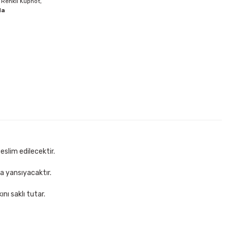
 Renkli Küpnot,
la
 lı Round Stic Mavi Tükenmez Kalem
Sepete Ekle
eslim edilecektir.
za yansıyacaktır.
nı saklı tutar.
enmez Kalem
Faber Castell 1423 Mavi Tükenmez Kalem
11,00 TL