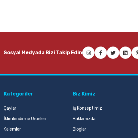
Sepete Ekle
Mas 505 3 lü Açık Gri Perfore Masaüstü Set
Sosyal Medyada Bizi Takip Edin
154,00 TL
Sepete Ekle
Kategoriler
Biz Kimiz
Çaylar
İş Konseptimiz
İklimlendirme Ürünleri
Hakkımızda
Kalemler
Bloglar