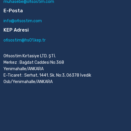
muhasebe@ofisostim.com
E-Posta
info@ofisostim.com
KEP Adresi
ofisostim@hs01.kep.tr
Ofisostim Kırtasiye LTD. ŞTİ.
Merkez : Bağdat Caddesi No:368
Yenimahalle/ANKARA
E-Ticaret : Serhat, 1441. Sk. No:3, 06378 İvedik
Osb/Yenimahalle/ANKARA