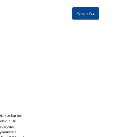
Yorum Yaz
klikte karton
ebidir. Bu
yede yazı
 yanınızda