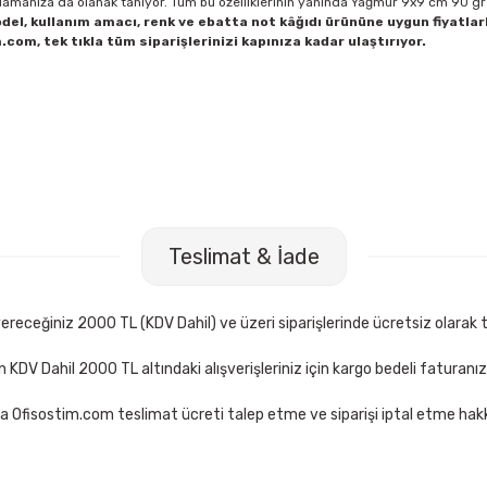
lamanıza da olanak tanıyor. Tüm bu özelliklerinin yanında Yağmur 9x9 cm 90 gr
el, kullanım amacı, renk ve ebatta not kâğıdı ürününe uygun fiyatlar
com, tek tıkla tüm siparişlerinizi kapınıza kadar ulaştırıyor.
62667 60 lı Round Stic Kırmızı Tükenmez Kalem
Bic 962666 60
Teslimat & İade
00 TL
406,00 TL
Sepete Ekle
receğiniz 2000 TL (KDV Dahil) ve üzeri siparişlerinde ücretsiz olarak t
çin KDV Dahil 2000 TL altındaki alışverişleriniz için kargo bedeli faturanı
a Ofisostim.com teslimat ücreti talep etme ve siparişi iptal etme hakkı
l 1423 Siyah Tükenmez Kalem
Faber Castell 1423 Kırmızı Tük
11,00 TL