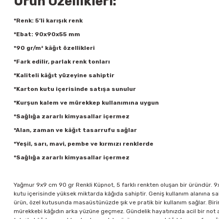
Ürün Özellikleri:
*Renk: 5’li karışık renk
*Ebat: 90x90x55 mm
*90 gr/m² kâğıt özellikleri
*Fark edilir, parlak renk tonları
*Kaliteli kâğıt yüzeyine sahiptir
*Karton kutu içerisinde satışa sunulur
*Kurşun kalem ve mürekkep kullanımına uygun
*Sağlığa zararlı kimyasallar içermez
*Alan, zaman ve kâğıt tasarrufu sağlar
*Yeşil, sarı, mavi, pembe ve kırmızı renklerde
*Sağlığa zararlı kimyasallar içermez
Yağmur 9x9 cm 90 gr Renkli Küpnot, 5 farklı renkten oluşan bir üründür. 9x
kutu içerisinde yüksek miktarda kâğıda sahiptir. Geniş kullanım alanına sah
ürün, özel kutusunda masaüstünüzde şık ve pratik bir kullanım sağlar. Birin
mürekkebi kâğıdın arka yüzüne geçmez. Gündelik hayatınızda acil bir not al