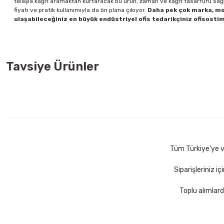
telaşla kâğıt aramaktan kurtaracak bu ürün, zaman ve kâğıt tasarrufu sağ
fiyatı ve pratik kullanımıyla da ön plana çıkıyor.
Daha pek çok marka, mod
ulaşabileceğiniz en büyük endüstriyel ofis tedarikçiniz ofisostim.
Tavsiye Ürünler
Bic 962665 60 lı Round Stic Siyah Tükenmez Kalem
Bic 9
406,00 TL
406,
Sepete Ekle
Tüm Türkiye'ye ve
Siparişleriniz i
Toplu alımlard
Mimaks DK-3 3 lü Set Suni Deri Masaüstü Set
Faber Castel
306,00 TL
11,00 TL