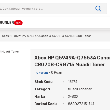
 ÜRÜNLER
Yeni
Xbox HP Q5949A-Q7553A Canon CRG708-CRG715 Muadil Toner
Xbox HP Q5949A-Q7553A Cano
CRG708-CRG715 Muadil Toner
- 0 Puan
0 Yorum
Stok Kodu
15174
Kategori
Muadil Tonerler
Marka
X-BOX
Barkod Kodu
8680272151741