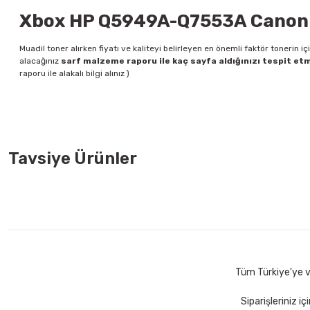
Xbox HP Q5949A-Q7553A Canon C
Muadil toner alırken fiyatı ve kaliteyi belirleyen en önemli faktör tonerin
alacağınız
sarf malzeme raporu ile kaç sayfa aldığınızı tespit
etm
raporu ile alakalı bilgi alınız )
Tavsiye Ürünler
HP C5977B A4 Inkjet 250 li 90 gr Gramajlı Kağıt
Xerox 3R97
119,00 TL
734,00 
Sepete Ekle
Tüm Türkiye'ye ve
Siparişleriniz i