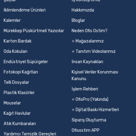
İklimlendirme Ürünleri
Hakkımızda
Kalemler
Bloglar
Mürekkep Püskürtmeli Yazıcılar
Neden Ofis Ostim?
Karton Bardak
⭐ Mağazalarımız
Oda Kokuları
⭐ Tanıtım Videolarımız
Endüstriyel Süpürgeler
İnsan Kaynakları
Fotokopi Kağıtları
Kişisel Veriler Korunması
Kanunu
Telli Dosyalar
İşlem Rehberi
Plastik Klasörler
⭐ OfisPro (Yakında)
Mouselar
⭐ Dijital Baskı Hizmetleri
Kağıt Havlular
Sipariş Oluşturma
Atık Kumbaraları
Ofisostim APP
Yardımcı Temizlik Gereçleri