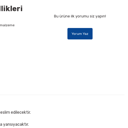
ikleri
Bu ürüne ilk yorumu siz yapın!
f malzeme
Yorum Yaz
ü Set Suni Deri Masaüstü Set
Sepete Ekle
eslim edilecektir.
za yansıyacaktır.