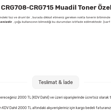
RG708-CRG715 Muadil Toner Özell
 içindeki toz ve drum'dır , burada dikkat etmeniz gereken nokta tonerin bitiminde
enizdir
, çoğu kullanıcının bilmediği bu durumdan istifade edilmektedir. (sar
097 A4 Colotech 150 li 280 gr Fotokopi Kağıdı
Mimaks DK-3 3 l
Teslimat & İade
TL
306,00 TL
Sepete Ekle
receğiniz 2000 TL (KDV Dahil) ve üzeri siparişlerinde ücretsiz olarak t
çin KDV Dahil 2000 TL altındaki alışverişleriniz için kargo bedeli faturanı