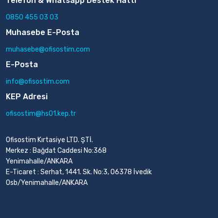
Telefon & Whatsapp Destek Hattı
0850 455 03 03
Muhasebe E-Posta
muhasebe@ofisostim.com
E-Posta
info@ofisostim.com
KEP Adresi
ofisostim@hs01.kep.tr
Ofisostim Kırtasiye LTD. ŞTİ.
Merkez : Bağdat Caddesi No:368
Yenimahalle/ANKARA
E-Ticaret : Serhat, 1441. Sk. No:3, 06378 İvedik
Osb/Yenimahalle/ANKARA