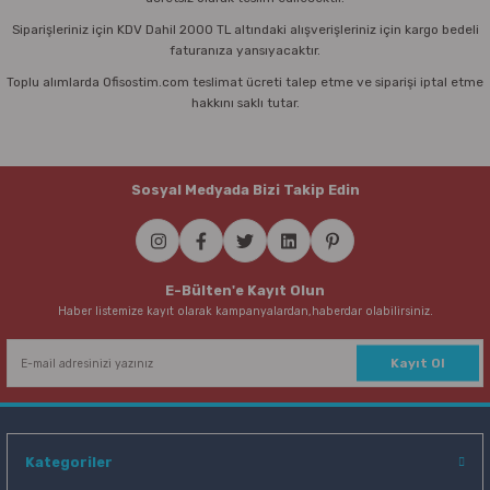
Siparişleriniz için KDV Dahil 2000 TL altındaki alışverişleriniz için kargo bedeli
faturanıza yansıyacaktır.
Toplu alımlarda Ofisostim.com teslimat ücreti talep etme ve siparişi iptal etme
hakkını saklı tutar.
Sosyal Medyada Bizi Takip Edin
E-Bülten'e Kayıt Olun
Haber listemize kayıt olarak kampanyalardan,haberdar olabilirsiniz.
Kayıt Ol
Kategoriler