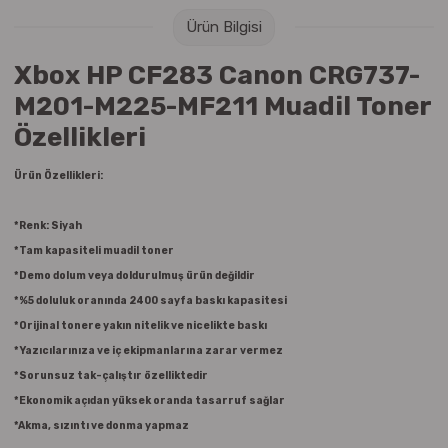
Raptiye & İğneler
Tual
Ürün Bilgisi
Silgiler
Akrilik Boyalar
Xbox HP CF283 Canon CRG737-
M201-M225-MF211 Muadil Toner
Sümen Takımları
Beslenme Çantaları
Özellikleri
Zımba Tel Sökücüleri
Cam Boyaları
Ürün Özellikleri:
Zımba Telleri
Ebru Boyaları
*Renk: Siyah
*
Tam kapasiteli muadil toner
Zımbalar
Fırçalar
*Demo dolum veya doldurulmuş ürün değildir
*%5 doluluk oranında 2400 sayfa baskı kapasitesi
Daksiller
Guaj Boyaları
*Orijinal tonere yakın nitelik ve nicelikte baskı
*Yazıcılarınıza ve iç ekipmanlarına zarar vermez
Kaşe Gereçleri
Kuru Boyalar
*Sorunsuz tak-çalıştır özelliktedir
*Ekonomik açıdan yüksek oranda tasarruf sağlar
Yapıştırıcılar
Mum Boyalar
*Akma, sızıntı ve donma yapmaz