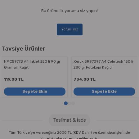
Bu ürüne ilk yorumu siz yapın!
Yorum Yaz
Tavsiye Ürünler
HP C5977B A4 Inkjet 250 li 90 gr
Xerox 3R97097 A4 Colotech 150 li
Gramajlı Kağıt
280 gr Fotokopi Kağıdı
119,00 TL
734,00 TL
Sepete Ekle
Sepete Ekle
Teslimat & İade
Tüm Türkiye'ye vereceğiniz 2000 TL (KDV Dahil) ve üzeri siparişlerinde
ücretsiz olarak teslim edilecektir.