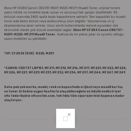
Parmak Boyaları
Xbox HP CF283 Canon CRG737-M201-M225-MF211 Muadil Toner, orijinal tonere
yakın nitelik ve nicelikte baskı sunar ve sorunsuz tak-çalıştır özelliktedir. %5
doluluk oranında 2400 sayfa baskı kapasitesine sahiptir. Tam kapasiteli bu muadil
Pastel Boyalar
toner asla demo dolum veya doldurulmuş ürün değildir. Yazıcılarınıza ve iç
ekipmanlarına zarar vermez. Uzun süreli kullanımlarda maliyet açısından size
ekonomik olarak çok büyük avantajlar sağlar.
Xbox HP CF283 Canon CRG737-
Sulu Boyalar
M201-M225-MF211 Muadil Toner
, fiyatıyla da ön plana çıkar ve uyumlu olduğu
yazıcı modelleri şu şekildedir:
Yağlı Boyalar
*
HP: CF283X (83X) M225, M201
*CANON: CRG737 LBP151, MF211, MF212, MF216, MF217, MF221, MF222, MF224,
MF226, MF227, MF229, MF231, MF232, MF236, MF237, MF244, MF247, MF249
Daha pek çok marka, model, renk ve kapasitede orijinal veya muadil kartuş
ve toner ürününe uygun fiyatlarla ulaşabileceğiniz en büyük endüstriyel
ofis tedarikçiniz ofisostim.com, tek tıkla tüm siparişlerinizi kapınıza kadar
ulaştırıyor.
Yorumlar