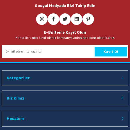
Sosyal Medyada Bizi Takip Edin
Sepete Ekle
Mimaks DK-3 3 lü Set Suni Deri Masaüstü Set
E-Bülten'e Kayıt Olun
Haber listemize kayıt olarak kampanyalardan,haberdar olabilirsiniz.
306,00 TL
Sepete Ekle
Kayıt Ol
Mas 505 3 lü Açık Gri Perfore Masaüstü Set
Kategoriler
154,00 TL
Sepete Ekle
Biz Kimiz
Yağmur YS-924 9 Parça Kahve-Taba Lüx Şeritli Sümen Takımı
Hesabım