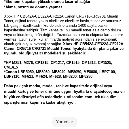
*Ekonomik açıdan yüksek oranda tasarruf sağlar
Parmak Boyaları
*Akma, sızıntı ve donma yapmaz
Xbox HP CB542A-CE322A-CF212A Canon CRG716-CRG731 Muadil
Pastel Boyalar
Toner
, orijinal tonere yakın nitelik ve nicelikte baskı sunar ve sorunsuz
tak-çalıştır özelliktedir. %5 doluluk oranında 1400 sayfa baskı
kapasitesine sahiptir. Tam kapasiteli bu muadil toner asla demo dolum
Sulu Boyalar
veya doldurulmuş ürün değildir. Yazıcılarınıza ve iç ekipmanlarına zarar
vermez. Uzun süreli kullanımlarda maliyet açısından size ekonomik
olarak çok büyük avantajlar sağlar.
Xbox HP CB542A-CE322A-CF212A
Yağlı Boyalar
Canon CRG716-CRG731 Muadil Toner,
fiyatıyla da ön plana çıkar ve
uyumlu olduğu yazıcı modelleri şu şekildedir:
*
HP M251, M276, CP1215, CP1217, CP1515, CM1312, CP1525,
CM1415
*Canon LBP5050, MF8030, MF8040, MF8050, MF8080, LBP7100,
LBP7110, MF623, MF624, MF628, MF8230, MF8280
Daha pek çok marka, model, renk ve kapasitede orijinal veya
muadil kartuş ve toner ürününe uygun fiyatlarla ulaşabileceğiniz en
büyük endüstriyel ofis tedarikçiniz ofisostim.com, tek tıkla tüm
siparişlerinizi kapınıza kadar ulaştırıyor.
Yorumlar