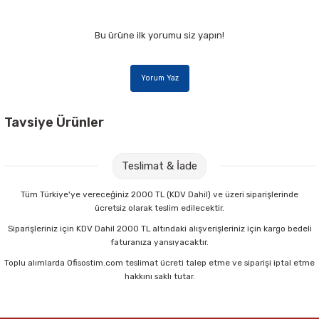
Bu ürüne ilk yorumu siz yapın!
Yorum Yaz
Tavsiye Ürünler
HP C5977B A4 Inkjet 250 li 90 gr Gramajlı Kağıt
Teslimat & İade
119,00 TL
Tüm Türkiye'ye vereceğiniz 2000 TL (KDV Dahil) ve üzeri siparişlerinde
ücretsiz olarak teslim edilecektir.
Sepete Ekle
Siparişleriniz için KDV Dahil 2000 TL altındaki alışverişleriniz için kargo bedeli
faturanıza yansıyacaktır.
Toplu alımlarda Ofisostim.com teslimat ücreti talep etme ve siparişi iptal etme
Xerox 3R97097 A4 Colotech 150 li 280 gr Fotokopi Kağıdı
hakkını saklı tutar.
734,00 TL