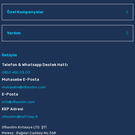
1.565,00 TL
Özel Kampanyalar
Sepete Ekle
Yardım
İletişim
Telefon & Whatsapp Destek Hattı
0850 455 03 03
Muhasebe E-Posta
muhasebe@ofisostim.com
E-Posta
info@ofisostim.com
KEP Adresi
ofisostim@hs01.kep.tr
Ofisostim Kırtasiye LTD. ŞTİ.
Merkez : Bağdat Caddesi No:368