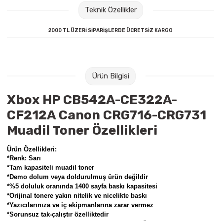
Raptiye & İğneler
Tual
Teknik Özellikler
2000 TL ÜZERİ SİPARİŞLERDE ÜCRETSİZ KARGO
Silgiler
Akrilik Boyalar
Sümen Takımları
Beslenme Çantaları
Ürün Bilgisi
Zımba Tel Sökücüleri
Cam Boyaları
Xbox HP CB542A-CE322A-
Zımba Telleri
Ebru Boyaları
CF212A Canon CRG716-CRG731
Muadil Toner Özellikleri
Zımbalar
Fırçalar
Ürün Özellikleri:
Daksiller
Guaj Boyaları
*Renk: Sarı
*
Tam kapasiteli muadil toner
*Demo dolum veya doldurulmuş ürün değildir
Kaşe Gereçleri
Kuru Boyalar
*%5 doluluk oranında 1400 sayfa baskı kapasitesi
*Orijinal tonere yakın nitelik ve nicelikte baskı
Yapıştırıcılar
Mum Boyalar
*Yazıcılarınıza ve iç ekipmanlarına zarar vermez
*Sorunsuz tak-çalıştır özelliktedir