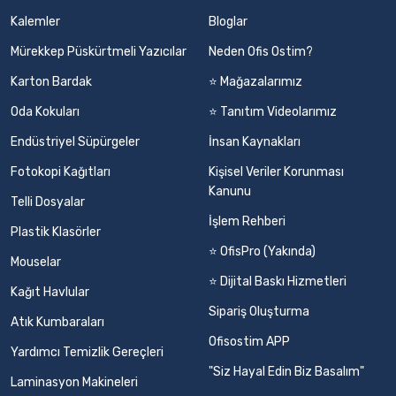
Kalemler
Bloglar
Mürekkep Püskürtmeli Yazıcılar
Neden Ofis Ostim?
Karton Bardak
⭐ Mağazalarımız
Oda Kokuları
⭐ Tanıtım Videolarımız
Endüstriyel Süpürgeler
İnsan Kaynakları
Fotokopi Kağıtları
Kişisel Veriler Korunması
Kanunu
Telli Dosyalar
İşlem Rehberi
Plastik Klasörler
⭐ OfisPro (Yakında)
Mouselar
⭐ Dijital Baskı Hizmetleri
Kağıt Havlular
Sipariş Oluşturma
Atık Kumbaraları
Ofisostim APP
Yardımcı Temizlik Gereçleri
"Siz Hayal Edin Biz Basalım"
Laminasyon Makineleri