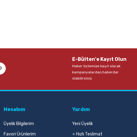
65,00 TL
1.5
Sepete Ekle
E-Bülten'e Kayıt Olun
Haber listemize kayıt olarak
kampanyalardan,haberdar
olabilirsiniz.
Hesabım
Yardım
Üyelik Bilgilerim
Yeni Üyelik
Favori Ürünlerim
⭐ Hızlı Teslimat