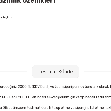
inlik Özellikleri
arikçiniz.
p 18 Cm Makas
Mimaks DK-3 3 lü Set Suni Deri Masaüstü Set
Teslimat & İade
306,00 TL
kle
Sepete Ekle
receğiniz 2000 TL (KDV Dahil) ve üzeri siparişlerinde ücretsiz olarak t
çin KDV Dahil 2000 TL altındaki alışverişleriniz için kargo bedeli faturanı
a Ofisostim.com teslimat ücreti talep etme ve siparişi iptal etme hakkı
ur YS-924 9 Parça Kahve-Taba Lüx Şeritli Sümen Takımı
Yağ