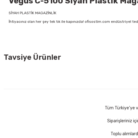
Vegus C-5100 Siyah Plastik Magaz
SİYAH PLASTİK MAGAZİNLİK
İhtiyacınız olan her şey tek tık ile kapınızda! ofisostim.com endüstriyel ted
Tavsiye Ürünler
Acme 30283 Easy Grip 21 Cm Makas
Acme 30271 Easy Gri
117,50 TL
109,50 TL
Sepete Ekle
Sepete E
Tüm Türkiye'ye ve
Siparişleriniz i
Toplu alımlard
Yağmur YS-915 7 Parça Bordo Düğmeli Sümen Takımı
Yağm