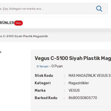
 ÜRÜNLER
Yeni
s C-5100 Siyah Plastik Magazinlik
Vegus C-5100 Siyah Plastik Mag
- 0 Puan
0 Yorum
Stok Kodu
MAS MAGAZİNLİK VEGUS S
Kategori
Magazinlikler
Marka
VEGUS
Barkod Kodu
8680030805770