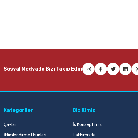
1.359,00 TL
1.5
Sepete Ekle
Sosyal Medyada Bizi Takip Edin
Kategoriler
Biz Kimiz
Çaylar
İş Konseptimiz
İklimlendirme Ürünleri
Hakkımızda