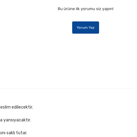
Bu ürüne ilk yorumu siz yapın!
Yorum Yaz
Mas 505 3 lü Açık Gri Perfore Masaüstü Set
154,00 TL
Sepete Ekle
eslim edilecektir.
za yansıyacaktır.
nı saklı tutar.
mur YS-924 9 Parça Siyah-Kırmızı Lüx Şeritli Sümen Takımı