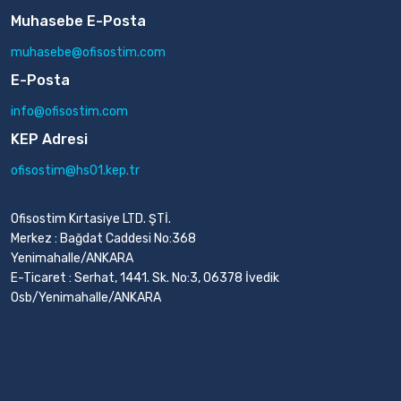
Muhasebe E-Posta
muhasebe@ofisostim.com
E-Posta
info@ofisostim.com
KEP Adresi
ofisostim@hs01.kep.tr
Ofisostim Kırtasiye LTD. ŞTİ.
Merkez : Bağdat Caddesi No:368
Yenimahalle/ANKARA
E-Ticaret : Serhat, 1441. Sk. No:3, 06378 İvedik
Osb/Yenimahalle/ANKARA