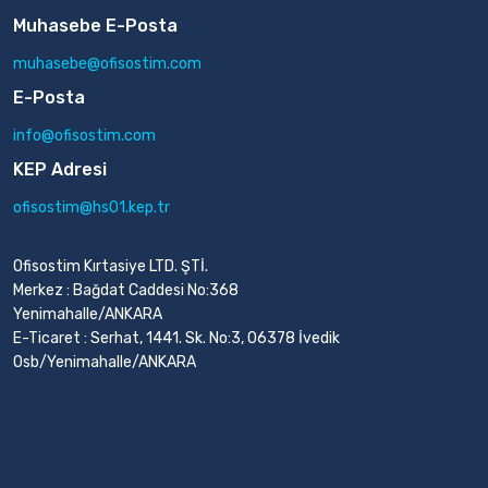
Muhasebe E-Posta
muhasebe@ofisostim.com
E-Posta
info@ofisostim.com
KEP Adresi
ofisostim@hs01.kep.tr
Ofisostim Kırtasiye LTD. ŞTİ.
Merkez : Bağdat Caddesi No:368
Yenimahalle/ANKARA
E-Ticaret : Serhat, 1441. Sk. No:3, 06378 İvedik
Osb/Yenimahalle/ANKARA