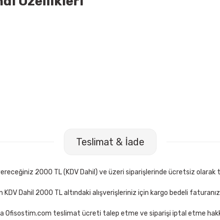
ı Özellikleri
Fiesta 20 mt Turuncu Bant Kesme Makinesi
Mas 640 Fiesta 2
Teslimat & İade
TL
68,00 TL
Sepete Ekle
receğiniz 2000 TL (KDV Dahil) ve üzeri siparişlerinde ücretsiz olarak t
çin KDV Dahil 2000 TL altındaki alışverişleriniz için kargo bedeli faturanı
a Ofisostim.com teslimat ücreti talep etme ve siparişi iptal etme hakkı
0 33 mt Force Kırmızı Bant Kesme Makinesi
Mas 740 33 mt For