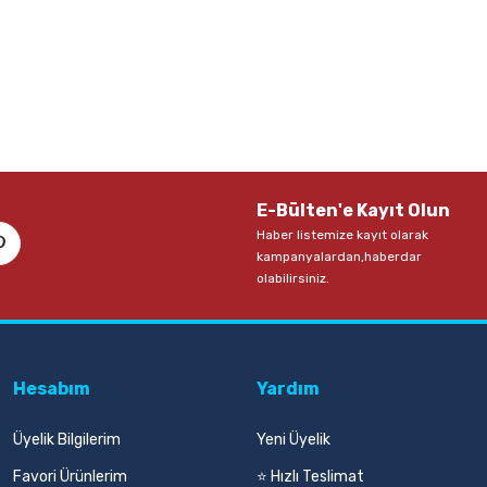
0 TL
103,00 TL
Sepete Ekle
S
E-Bülten'e Kayıt Olun
Haber listemize kayıt olarak
kampanyalardan,haberdar
olabilirsiniz.
Hesabım
Yardım
Üyelik Bilgilerim
Yeni Üyelik
Favori Ürünlerim
⭐ Hızlı Teslimat