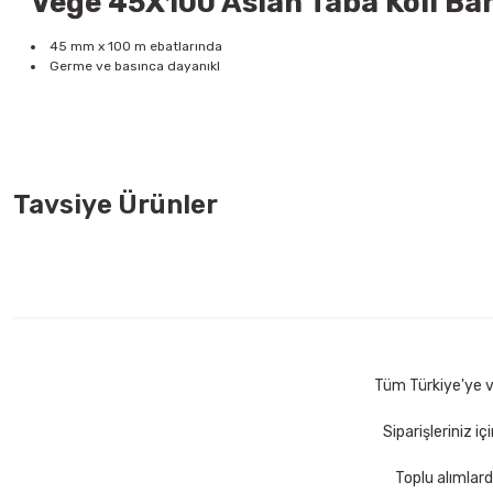
Vege 45X100 Aslan Taba Koli Band
45 mm x 100 m ebatlarında
Germe ve basınca dayanıkl
Tavsiye Ürünler
Mas 640 Fiesta 20 mt Yeşil Bant Kesme Makinesi
Mas 640 
68,00 TL
68,00 
Sepete Ekle
Tüm Türkiye'ye ve
Siparişleriniz i
Toplu alımlard
Mas 640 Fiesta 20 mt Kırmızı Bant Kesme Makinesi
Mas 74