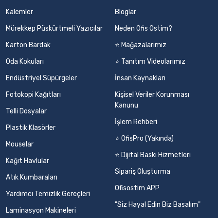
Kalemler
Bloglar
Mürekkep Püskürtmeli Yazıcılar
Neden Ofis Ostim?
Karton Bardak
⭐ Mağazalarımız
Oda Kokuları
⭐ Tanıtım Videolarımız
Endüstriyel Süpürgeler
İnsan Kaynakları
Fotokopi Kağıtları
Kişisel Veriler Korunması
Kanunu
Telli Dosyalar
İşlem Rehberi
Plastik Klasörler
⭐ OfisPro (Yakında)
Mouselar
⭐ Dijital Baskı Hizmetleri
Kağıt Havlular
Sipariş Oluşturma
Atık Kumbaraları
Ofisostim APP
Yardımcı Temizlik Gereçleri
"Siz Hayal Edin Biz Basalım"
Laminasyon Makineleri