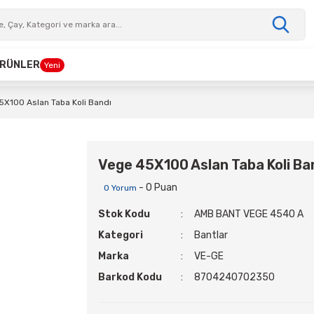
 ÜRÜNLER
Yeni
5X100 Aslan Taba Koli Bandı
Vege 45X100 Aslan Taba Koli Ba
- 0 Puan
0 Yorum
Stok Kodu
AMB BANT VEGE 4540 A
Kategori
Bantlar
Marka
VE-GE
Barkod Kodu
8704240702350