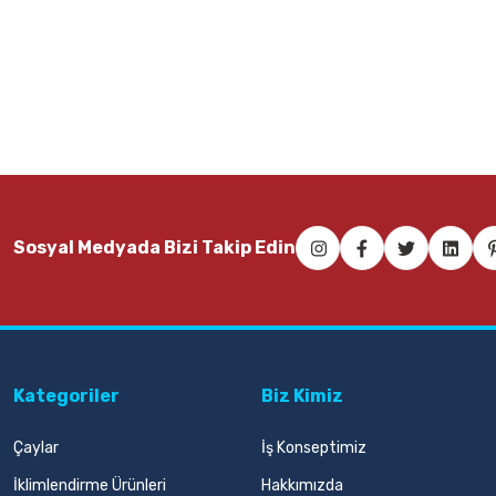
68,00 TL
103,0
Sepete Ekle
Sosyal Medyada Bizi Takip Edin
Kategoriler
Biz Kimiz
Çaylar
İş Konseptimiz
İklimlendirme Ürünleri
Hakkımızda