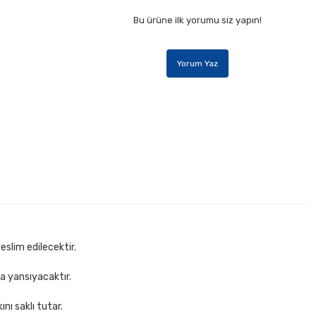
Bu ürüne ilk yorumu siz yapın!
Yorum Yaz
0 mt Beyaz Bant Kesme Makinesi
Sepete Ekle
eslim edilecektir.
za yansıyacaktır.
nı saklı tutar.
ce Siyah Bant Kesme Makinesi