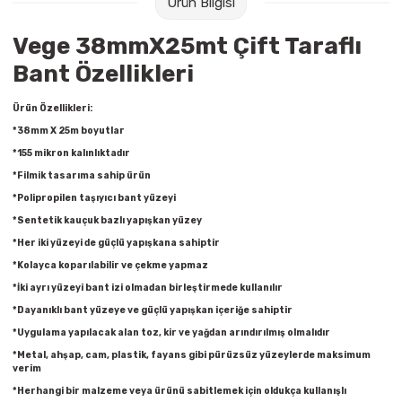
Ürün Bilgisi
Raptiye & İğneler
Tual
Vege 38mmX25mt Çift Taraflı
Silgiler
Akrilik Boyalar
Bant Özellikleri
Sümen Takımları
Beslenme Çantaları
Ürün Özellikleri:
*38mm X 25m boyutlar
Zımba Tel Sökücüleri
Cam Boyaları
*155 mikron kalınlıktadır
*Filmik tasarıma sahip ürün
Zımba Telleri
Ebru Boyaları
*Polipropilen taşıyıcı bant yüzeyi
*Sentetik kauçuk bazlı yapışkan yüzey
Zımbalar
Fırçalar
*Her iki yüzeyi de güçlü yapışkana sahiptir
*Kolayca koparılabilir ve çekme yapmaz
Daksiller
Guaj Boyaları
*İki ayrı yüzeyi bant izi olmadan birleştirmede kullanılır
*Dayanıklı bant yüzeye ve güçlü yapışkan içeriğe sahiptir
Kaşe Gereçleri
Kuru Boyalar
*Uygulama yapılacak alan toz, kir ve yağdan arındırılmış olmalıdır
*Metal, ahşap, cam, plastik, fayans gibi pürüzsüz yüzeylerde maksimum
Yapıştırıcılar
Mum Boyalar
verim
*Herhangi bir malzeme veya ürünü sabitlemek için oldukça kullanışlı