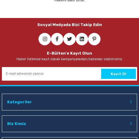
68,00 TL
Sosyal Medyada Bizi Takip Edin
Sepete Ekle
Mas 640 Fiesta 20 mt Beyaz Bant Kesme Makinesi
E-Bülten'e Kayıt Olun
Haber listemize kayıt olarak kampanyalardan,haberdar olabilirsiniz.
68,00 TL
Sepete Ekle
Kayıt Ol
Mas 640 Fiesta 20 mt Kırmızı Bant Kesme Makinesi
Kategoriler
68,00 TL
Sepete Ekle
Biz Kimiz