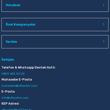
Mas 740 33 mt Force Kırmızı Bant Kesme Makinesi
Hesabım
103,00 TL
Özel Kampanyalar
Sepete Ekle
Mas 740 33 mt Force Siyah Bant Kesme Makinesi
Yardım
103,00 TL
İletişim
Sepete Ekle
Telefon & Whatsapp Destek Hattı
0850 455 03 03
Muhasebe E-Posta
muhasebe@ofisostim.com
E-Posta
info@ofisostim.com
KEP Adresi
ofisostim@hs01.kep.tr