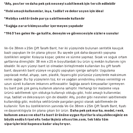
Parmak Boyaları
*Afiş, poster ve daha pek çok nesneyi sabitlemek için tercih edilebilir
*Hobi amaçlı kullanımlar, inşa, tadilat ve dekorasyon için ideal
Pastel Boyalar
*Mobilya sektöründe parça sabitlemede kullanılır
*Sağlığa zararlı kimyasallar içermeyen yapıdadır
Sulu Boyalar
*1963’ten gelen Ve-ge kalite, deneyim ve güvencesiyle sizlere sunulur
Yağlı Boyalar
Ve-Ge 38mm x 25m Çift Taraflı Bant, her iki yüzeyinde bulunan sentetik kauçuk
bazlı yapışkan ile ön plana çıkıyor. Bu sayede çok daha dayanıklı yapışma
özellikleri sergiler. Kolayca kopar, çekme ve sünme yapmaz. Sıcak ve soğuk ortam
şartlarına dirençlidir. 38 mm x 25 m boyutlardaki bu ürün iç mekân kullanımı için
idealdir. İki ayrı yüzeyi bant izi olmadan birleştirmede kullanılan bu çift taraflı
bant, dayanıklı bant yüzeye ve güçlü yapışkan içeriğe sahiptir. Uygulama
yapılacak metal, ahşap, cam, plastik, fayans gibi pürüzsüz yüzeylerde maksimum
verim sağlar. Bu tip yüzeylerin toz, kir ve yağdan arındırılmış olması verimliliği ve
uzun süreli kullanım imkanını arttıracaktır. Sağlığa zararlı kimyasallar içermeyen
bu bant pek çok geniş kullanım alanına sahiptir. Herhangi bir malzeme veya
ürünü sabitlemek için oldukça kullanışlı olduğu gibi, hobi amaçlı kullanımlar,
inşa, tadilat ve dekorasyon için de idealdir. Afiş, poster gibi nesneleri sabitlemede
kullanıldığı gibi, mobilya sektöründe parçaları geçici olarak sabitlemede de
kullanılır. Tüm bu özelliklerinin yanında Ve-Ge 38mm x 25m Çift Taraflı Bant, fiyatı
ve dayanıklılığıyla ön plana çıkan bir ürün.
Daha pek çok marka, model, renk,
kullanım amacı ve ebatta bant ürününe uygun fiyatlarla ulaşabileceğiniz en
büyük endüstriyel ofis tedarikçiniz ofisostim.com, tek tıkla tüm
siparişlerinizi kapınıza kadar ulaştırıyor.