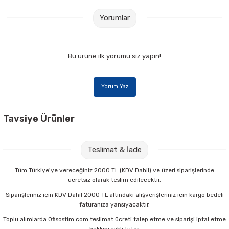
Yorumlar
Bu ürüne ilk yorumu siz yapın!
Yorum Yaz
Tavsiye Ürünler
Mas 640 Fiesta 20 mt Yeşil Bant Kesme Makinesi
Teslimat & İade
68,00 TL
Tüm Türkiye'ye vereceğiniz 2000 TL (KDV Dahil) ve üzeri siparişlerinde
ücretsiz olarak teslim edilecektir.
Sepete Ekle
Siparişleriniz için KDV Dahil 2000 TL altındaki alışverişleriniz için kargo bedeli
faturanıza yansıyacaktır.
Toplu alımlarda Ofisostim.com teslimat ücreti talep etme ve siparişi iptal etme
Mas 640 Fiesta 20 mt Turuncu Bant Kesme Makinesi
hakkını saklı tutar.