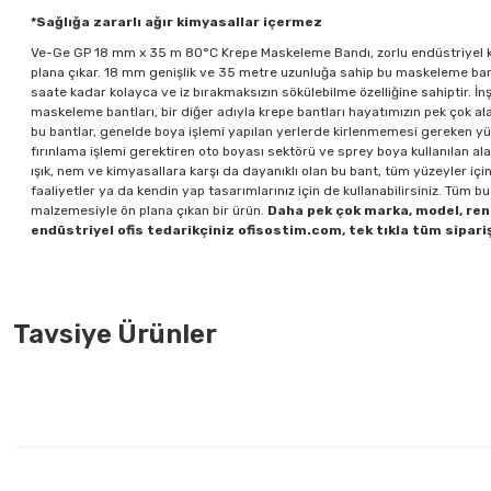
*Sağlığa zararlı ağır kimyasallar içermez
Ve-Ge GP 18 mm x 35 m 80°C Krepe Maskeleme Bandı, zorlu endüstriyel kull
plana çıkar. 18 mm genişlik ve 35 metre uzunluğa sahip bu maskeleme bandı,
saate kadar kolayca ve iz bırakmaksızın sökülebilme özelliğine sahiptir. İ
maskeleme bantları, bir diğer adıyla krepe bantları hayatımızın pek çok a
bu bantlar, genelde boya işlemi yapılan yerlerde kirlenmemesi gereken yüze
fırınlama işlemi gerektiren oto boyası sektörü ve sprey boya kullanılan ala
ışık, nem ve kimyasallara karşı da dayanıklı olan bu bant, tüm yüzeyler içi
faaliyetler ya da kendin yap tasarımlarınız için de kullanabilirsiniz. Tüm 
malzemesiyle ön plana çıkan bir ürün.
Daha pek çok marka, model, renk
endüstriyel ofis tedarikçiniz ofisostim.com, tek tıkla tüm sipariş
Tavsiye Ürünler
Mas 640 Fiesta 20 mt Yeşil Bant Kesme Makinesi
Mas 640 
68,00 TL
68,00 