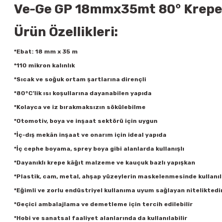
Ve-Ge GP 18mmx35mt 80° Krepe 
Ürün Özellikleri:
*Ebat: 18 mm x 35 m
*110 mikron kalınlık
*Sıcak ve soğuk ortam şartlarına dirençli
*80°C’lik ısı koşullarına dayanabilen yapıda
*Kolayca ve iz bırakmaksızın sökülebilme
*Otomotiv, boya ve inşaat sektörü için uygun
*İç-dış mekân inşaat ve onarım için ideal yapıda
*İç cephe boyama, sprey boya gibi alanlarda kullanışlı
*Dayanıklı krepe kâğıt malzeme ve kauçuk bazlı yapışkan
*Plastik, cam, metal, ahşap yüzeylerin maskelenmesinde kullanıl
*Eğimli ve zorlu endüstriyel kullanıma uyum sağlayan niteliktedi
*Geçici ambalajlama ve demetleme için tercih edilebilir
*Hobi ve sanatsal faaliyet alanlarında da kullanılabilir