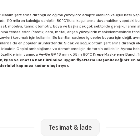
anım şartlarına dirençli ve eğimli yüzeylere adapte olabilen kauçuk bazlı yap
 110 mikron kalınlığa sahiptir. 80°C’lik ısı koşullarına dayanabilen yapıdaki bu
nşaat, mobilya, tamir, otomotiv, boya ve başka pek çok sektörde geniş kullanım a
lanına temas eder. Plastik, cam, metal, ahşap yüzeylerin maskelenmesinde terci
yleri korumak için kullanılır. Bu bantlar sadece iç cephe boyası için değil, a
nlarda da en popüler ürünlerdendir. Sıcak ve soğuk ortam şartlarına dirençli oldu
n idealdir. Geçici ambalajlama ve demetleme için de tercih edilebilir. Ayrıca hob
bu özelliklerinin yanında Ve-Ge GP 18 mm x 35 m 80°C Krepe Maskeleme Bandı, fiya
, işlev ve ebatta bant ürününe uygun fiyatlarla ulaşabileceğiniz en 
lerinizi kapınıza kadar ulaştırıyor.
Fiesta 20 mt Turuncu Bant Kesme Makinesi
Mas 640 Fiesta 2
Teslimat & İade
TL
68,00 TL