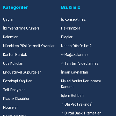
Kategoriler
Biz Kimiz
Çaylar
İş Konseptimiz
İklimlendirme Ürünleri
Hakkımızda
Kalemler
Bloglar
Mürekkep Püskürtmeli Yazıcılar
Neden Ofis Ostim?
Karton Bardak
⭐ Mağazalarımız
Oda Kokuları
⭐ Tanıtım Videolarımız
Endüstriyel Süpürgeler
İnsan Kaynakları
Fotokopi Kağıtları
Kişisel Veriler Korunması
Kanunu
Telli Dosyalar
İşlem Rehberi
Plastik Klasörler
⭐ OfisPro (Yakında)
Mouselar
⭐ Dijital Baskı Hizmetleri