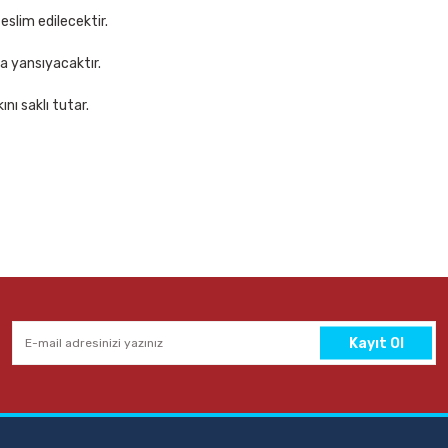
Sepete Ekle
eslim edilecektir.
za yansıyacaktır.
nı saklı tutar.
ce Siyah Bant Kesme Makinesi
epete Ekle
Kayıt Ol