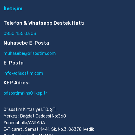
İletişim
Telefon & Whatsapp Destek Hattı
0850 455 03 03
Muhasebe E-Posta
muhasebe@ofisostim.com
E-Posta
info@ofisostim.com
KEP Adresi
ofisostim@hs01.kep.tr
Ofisostim Kırtasiye LTD. ŞTİ.
Merkez : Bağdat Caddesi No:368
Yenimahalle/ANKARA
E-Ticaret : Serhat, 1441. Sk. No:3, 06378 İvedik