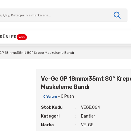
 ÜRÜNLER
Yeni
GP 18mmx35mt 80° Krepe Maskeleme Bandı
Ve-Ge GP 18mmx35mt 80° Krep
Maskeleme Bandı
- 0 Puan
0 Yorum
Stok Kodu
VEGE.064
Kategori
Bantlar
Marka
VE-GE