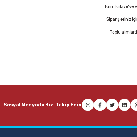
Sepete Ekle
Tüm Türkiye'ye ve
Siparişleriniz i
Toplu alımlard
Mas 640 Fiesta 20 mt Kırmızı Bant Kesme Makinesi
Mas 74
68,00 TL
103,0
Sepete Ekle
Sosyal Medyada Bizi Takip Edin