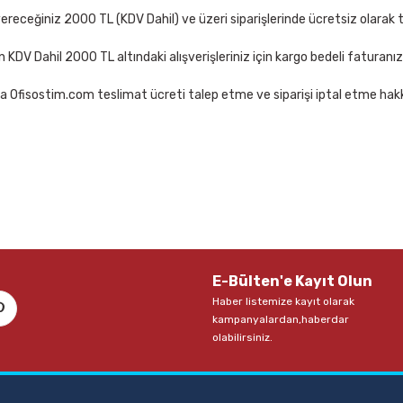
Sepete Ekle
receğiniz 2000 TL (KDV Dahil) ve üzeri siparişlerinde ücretsiz olarak t
çin KDV Dahil 2000 TL altındaki alışverişleriniz için kargo bedeli faturanı
a Ofisostim.com teslimat ücreti talep etme ve siparişi iptal etme hakkı
0 33 mt Force Kırmızı Bant Kesme Makinesi
Mas 740 33 mt For
0 TL
103,00 TL
Sepete Ekle
S
E-Bülten'e Kayıt Olun
Haber listemize kayıt olarak
kampanyalardan,haberdar
olabilirsiniz.