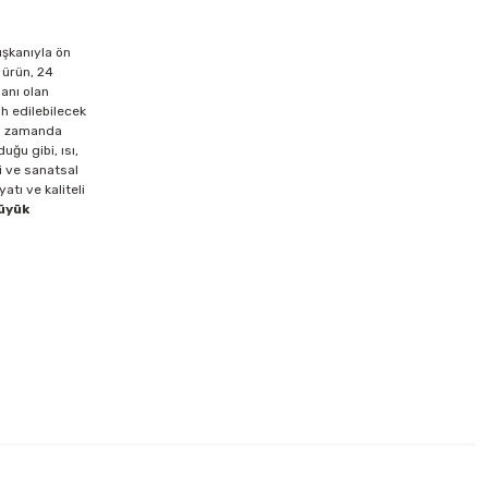
ışkanıyla ön
 ürün, 24
lanı olan
h edilebilecek
ynı zamanda
ğu gibi, ısı,
i ve sanatsal
tı ve kaliteli
büyük
0 mt Beyaz Bant Kesme Makinesi