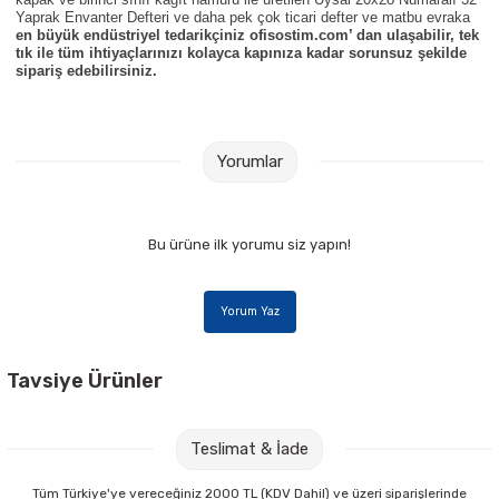
Parmak Boyaları
Yaprak Envanter Defteri ve daha pek çok ticari defter ve matbu evraka
en büyük endüstriyel tedarikçiniz ofisostim.com’ dan ulaşabilir, tek
tık ile tüm ihtiyaçlarınızı kolayca kapınıza kadar sorunsuz şekilde
Pastel Boyalar
sipariş edebilirsiniz.
Sulu Boyalar
Yorumlar
Yağlı Boyalar
Bu ürüne ilk yorumu siz yapın!
Yorum Yaz
Tavsiye Ürünler
Faber Castell 1423 Mavi Tükenmez Kalem
Teslimat & İade
11,00 TL
Tüm Türkiye'ye vereceğiniz 2000 TL (KDV Dahil) ve üzeri siparişlerinde