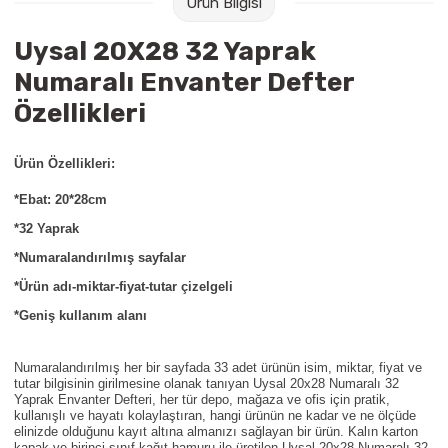
Ürün Bilgisi
Raptiye & İğneler
Tual
Uysal 20X28 32 Yaprak
Silgiler
Akrilik Boyalar
Numaralı Envanter Defter
Özellikleri
Sümen Takımları
Beslenme Çantaları
Ürün Özellikleri:
Zımba Tel Sökücüleri
Cam Boyaları
*Ebat: 20*28cm
Zımba Telleri
Ebru Boyaları
*32 Yaprak
*Numaralandırılmış sayfalar
Zımbalar
Fırçalar
*Ürün adı-miktar-fiyat-tutar çizelgeli
Daksiller
Guaj Boyaları
*Geniş kullanım alanı
Kaşe Gereçleri
Kuru Boyalar
Numaralandırılmış her bir sayfada 33 adet ürünün isim, miktar, fiyat ve
tutar bilgisinin girilmesine olanak tanıyan Uysal 20x28 Numaralı 32
Yaprak Envanter Defteri, her tür depo, mağaza ve ofis için pratik,
Yapıştırıcılar
Mum Boyalar
kullanışlı ve hayatı kolaylaştıran, hangi ürünün ne kadar ve ne ölçüde
elinizde olduğunu kayıt altına almanızı sağlayan bir ürün. Kalın karton
kapak ve birinci sınıf kağıt hamuru ile üretilen Uysal 20x28 Numaralı 32