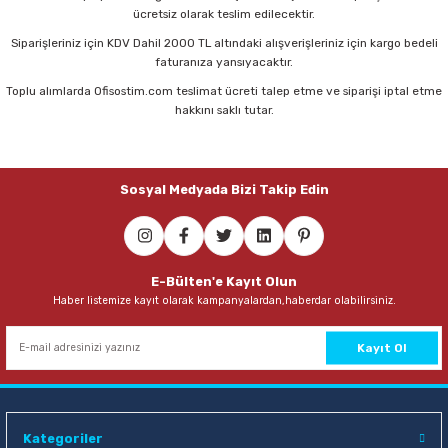
ücretsiz olarak teslim edilecektir.
Sepete Ekle
Siparişleriniz için KDV Dahil 2000 TL altındaki alışverişleriniz için kargo bedeli
faturanıza yansıyacaktır.
Toplu alımlarda Ofisostim.com teslimat ücreti talep etme ve siparişi iptal etme
hakkını saklı tutar.
Sosyal Medyada Bizi Takip Edin
E-Bülten'e Kayıt Olun
Haber listemize kayıt olarak kampanyalardan,haberdar olabilirsiniz.
Kayıt Ol
Kategoriler