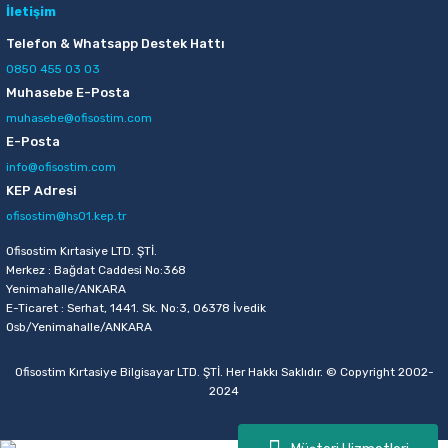
İletişim
Sepete Ekle
Telefon & Whatsapp Destek Hattı
0850 455 03 03
Muhasebe E-Posta
Mas 505 3 lü Açık Gri Perfore Masaüstü Set
muhasebe@ofisostim.com
E-Posta
155,00 TL
info@ofisostim.com
Sepete Ekle
KEP Adresi
ofisostim@hs01.kep.tr
Ofisostim Kırtasiye LTD. ŞTİ.
Merkez : Bağdat Caddesi No:368
Yenimahalle/ANKARA
E-Ticaret : Serhat, 1441. Sk. No:3, 06378 İvedik
Osb/Yenimahalle/ANKARA
Ofisostim Kırtasiye Bilgisayar LTD. ŞTİ. Her Hakkı Saklıdır. © Copyright 2002-
2024