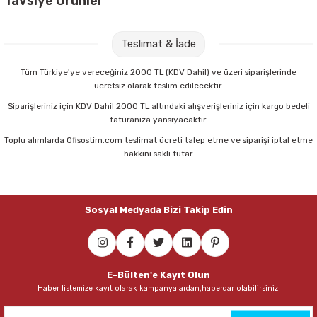
Tavsiye Ürünler
Bic 50 li Cristal Fine Siyah Tükenmez Kalem
Teslimat & İade
527,00 TL
Tüm Türkiye'ye vereceğiniz 2000 TL (KDV Dahil) ve üzeri siparişlerinde
ücretsiz olarak teslim edilecektir.
Sepete Ekle
Siparişleriniz için KDV Dahil 2000 TL altındaki alışverişleriniz için kargo bedeli
faturanıza yansıyacaktır.
Toplu alımlarda Ofisostim.com teslimat ücreti talep etme ve siparişi iptal etme
Bic 872730 50 li Cristal Fine Mavi Tükenmez Kalem
hakkını saklı tutar.
864,50 TL
Sosyal Medyada Bizi Takip Edin
Sepete Ekle
Mimaks DK-3 3 lü Set Suni Deri Masaüstü Set
E-Bülten'e Kayıt Olun
Haber listemize kayıt olarak kampanyalardan,haberdar olabilirsiniz.
307,00 TL