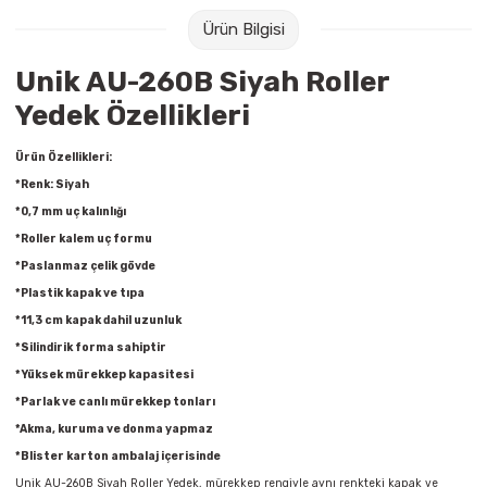
Raptiye & İğneler
Tual
Ürün Bilgisi
Silgiler
Akrilik Boyalar
Unik AU-260B Siyah Roller
Yedek Özellikleri
Sümen Takımları
Beslenme Çantaları
Ürün Özellikleri:
Zımba Tel Sökücüleri
Cam Boyaları
*Renk: Siyah
*0,7 mm uç kalınlığı
Zımba Telleri
Ebru Boyaları
*Roller kalem uç formu
*Paslanmaz çelik gövde
Zımbalar
Fırçalar
*Plastik kapak ve tıpa
*11,3 cm kapak dahil uzunluk
Daksiller
Guaj Boyaları
*Silindirik forma sahiptir
*Yüksek mürekkep kapasitesi
Kaşe Gereçleri
Kuru Boyalar
*Parlak ve canlı mürekkep tonları
*Akma, kuruma ve donma yapmaz
Yapıştırıcılar
Mum Boyalar
*Blister karton ambalaj içerisinde
Unik AU-260B Siyah Roller Yedek, mürekkep rengiyle aynı renkteki kapak ve