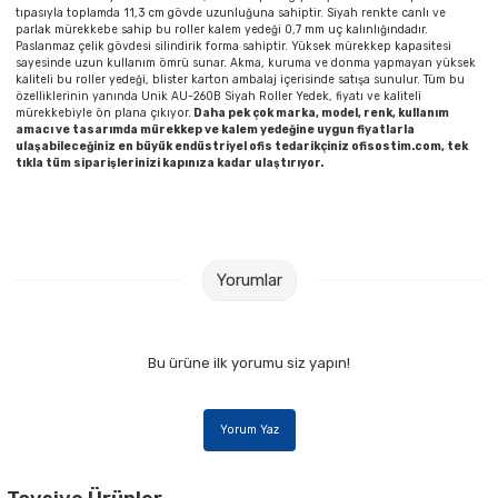
Parmak Boyaları
tıpasıyla toplamda 11,3 cm gövde uzunluğuna sahiptir. Siyah renkte canlı ve
parlak mürekkebe sahip bu roller kalem yedeği 0,7 mm uç kalınlığındadır.
Paslanmaz çelik gövdesi silindirik forma sahiptir. Yüksek mürekkep kapasitesi
sayesinde uzun kullanım ömrü sunar. Akma, kuruma ve donma yapmayan yüksek
Pastel Boyalar
kaliteli bu roller yedeği, blister karton ambalaj içerisinde satışa sunulur. Tüm bu
özelliklerinin yanında Unik AU-260B Siyah Roller Yedek, fiyatı ve kaliteli
mürekkebiyle ön plana çıkıyor.
Daha pek çok marka, model, renk, kullanım
Sulu Boyalar
amacı ve tasarımda mürekkep ve kalem yedeğine uygun fiyatlarla
ulaşabileceğiniz en büyük endüstriyel ofis tedarikçiniz ofisostim.com, tek
tıkla tüm siparişlerinizi kapınıza kadar ulaştırıyor.
Yağlı Boyalar
Yorumlar
Bu ürüne ilk yorumu siz yapın!
Yorum Yaz