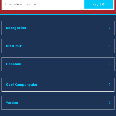
Sepete Ekle
Kayıt Ol
Klas 2105 A5 72 Yaprak Kareli Spiralli Bloknot
Kategoriler
56,00 TL
Sepete Ekle
Biz Kimiz
Klas 2112 A5 72 Yaprak Çizgili Spiralli Bloknot
Hesabım
56,00 TL
Özel Kampanyalar
Sepete Ekle
Yardım