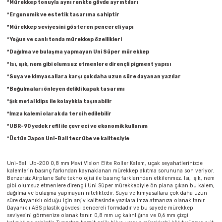
*Mürekkep tonuyla aynı renkte gövde ayrıntıları
Parmak Boyaları
*Ergonomik ve estetik tasarım
a sahiptir
*Mürekkep seviyesini gösteren pencereli yapı
Pastel Boyalar
*Yoğun ve canlı tonda mürekkep özellikleri
*Dağılma ve bulaşma yapmayan Uni Süper mürekkep
Sulu Boyalar
*Isı, ışık, nem gibi olumsuz etmenlere dirençli pigment yapısı
*Suya ve kimyasallara karşı çok daha uzun süre dayanan yazılar
Yağlı Boyalar
*Boğulmaları önleyen delikli kapak tasarımı
*Şık metal klips ile kolaylıkla taşınabilir
*İmza kalemi olarak da tercih edilebilir
*UBR-90 yedek refil ile çevreci ve ekonomik kullanım
*Üstün Japon Uni-Ball tecrübe ve kalitesiyle
Uni-Ball Ub-200 0,8 mm Mavi Vision Elite Roller Kalem, uçak seyahatlerinizde
kalemlerin basınç farkından kaynaklanan mürekkep akıtma sorununa son veriyor.
Benzersiz Airplane Safe teknolojisi ile basınç farklarından etkilenmez. Isı, ışık, nem
gibi olumsuz etmenlere dirençli Uni Süper mürekkebiyle ön plana çıkan bu kalem,
dağılma ve bulaşma yapmayan niteliktedir. Suya ve kimyasallara çok daha uzun
süre dayanıklı olduğu için arşiv kalitesinde yazılara imza atmanıza olanak tanır.
Dayanıklı ABS plastik gövdesi pencereli formdadır ve bu sayede mürekkep
seviyesini görmenize olanak tanır. 0,8 mm uç kalınlığına ve 0,6 mm çizgi