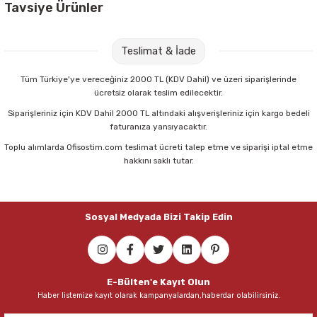
Tavsiye Ürünler
3M Post-It Super Sticky 90 Yaprak Kanarya Sarısı Not Kağıdı
Teslimat & İade
136,00 TL
Tüm Türkiye'ye vereceğiniz 2000 TL (KDV Dahil) ve üzeri siparişlerinde
ücretsiz olarak teslim edilecektir.
Sepete Ekle
Siparişleriniz için KDV Dahil 2000 TL altındaki alışverişleriniz için kargo bedeli
faturanıza yansıyacaktır.
Toplu alımlarda Ofisostim.com teslimat ücreti talep etme ve siparişi iptal etme
Gıpta Stickn 76x76 mm 100 Yaprak Neon Pembe Yapışkanlı Not Kağıdı
hakkını saklı tutar.
41,00 TL
Sosyal Medyada Bizi Takip Edin
Sepete Ekle
Kraf 25X76 Mm 3 Renk 100 Sayfa Index Not Kağıdı
E-Bülten'e Kayıt Olun
Haber listemize kayıt olarak kampanyalardan,haberdar olabilirsiniz.
37,00 TL