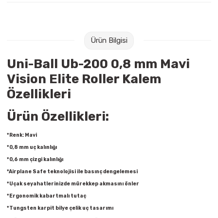
Raptiye & İğneler
Tual
Silgiler
Akrilik Boyalar
Ürün Bilgisi
Sümen Takımları
Beslenme Çantaları
Uni-Ball Ub-200 0,8 mm Mavi
Vision Elite Roller Kalem
Zımba Tel Sökücüleri
Cam Boyaları
Özellikleri
Zımba Telleri
Ebru Boyaları
Ürün Özellikleri:
Zımbalar
Fırçalar
*Renk: Mavi
*0,8 mm uç kalınlığı
Daksiller
Guaj Boyaları
*0,6 mm çizgi kalınlığı
*Airplane Safe teknolojisi ile basınç dengelemesi
Kaşe Gereçleri
Kuru Boyalar
*Uçak seyahatlerinizde mürekkep akmasını önler
*Ergonomik kabartmalı tutaç
Yapıştırıcılar
Mum Boyalar
*Tungsten karpit bilye çelik uç tasarımı