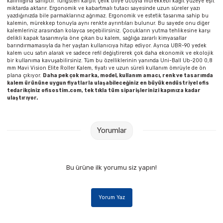
kalınlığına sahiptir. Tungsten karpit çelik bilye ucuyla mürekkebi kâğıt yüzeye eşit
miktarda aktarır. Ergonomik ve kabartmalı tutacı sayesinde uzun süreler yazı
yazdığınızda bile parmaklarınız ağrımaz. Ergonomik ve estetik tasarıma sahip bu
kalemin, mürekkep tonuyla aynı renkte ayrıntıları bulunur. Bu sayede onu diğer
kalemleriniz arasından kolayca seçebilirsiniz. Çocukların yutma tehlikesine karşı
delikli kapak tasarımıyla öne çıkan bu kalem, sağlığa zararlı kimyasallar
barındırmamasıyla da her yaştan kullanıcıya hitap ediyor. Ayrıca UBR-90 yedek
kalem ucu satın alarak ve sadece refil değiştirerek çok daha ekonomik ve ekolojik
bir kullanıma kavuşabilirsiniz. Tüm bu özelliklerinin yanında Uni-Ball Ub-200 0,8
mm Mavi Vision Elite Roller Kalem, fiyatı ve uzun süreli kullanım ömrüyle de ön
plana çıkıyor.
Daha pek çok marka, model, kullanım amacı, renk ve tasarımda
kalem ürününe uygun fiyatlarla ulaşabileceğiniz en büyük endüstriyel ofis
tedarikçiniz ofisostim.com, tek tıkla tüm siparişlerinizi kapınıza kadar
ulaştırıyor.
Yorumlar
Bu ürüne ilk yorumu siz yapın!
Yorum Yaz