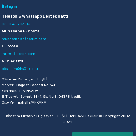
İletişim
Telefon & Whatsapp Destek Hattı
0850 455 03 03
Muhasebe E-Posta
muhasebe@ofisostim.com
E-Posta
info@ofisostim.com
KEP Adresi
ofisostim@hs01.kep.tr
Ofisostim Kırtasiye LTD. ŞTİ.
Merkez : Bağdat Caddesi No:368
Yenimahalle/ANKARA
E-Ticaret : Serhat, 1441. Sk. No:3, 06378 İvedik
Osb/Yenimahalle/ANKARA
Ofisostim Kırtasiye Bilgisayar LTD. ŞTİ. Her Hakkı Saklıdır. © Copyright 2002-
2024