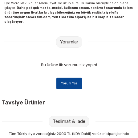
Eye Micro Mavi Roller Kalem, fiyatı ve uzun süreli kullanım ömrüyle de ön plana
çıkıyor.
Daha pek çok marka, model, kullanım amacı, renk ve tasarımda kalem
ürününe uygun fiyatlarla ulaşabileceğiniz en büyük endüstriyel ofis
tedarikçiniz ofisostim.com, tek tıkla tüm siparişlerinizi kapınıza kadar
ulaştırıyor.
Yorumlar
Bu ürüne ilk yorumu siz yapın!
Yorum Yaz
Tavsiye Ürünler
Gıpta Stickn 76x76 mm 100 Yaprak Neon Pembe Yapışkanlı Not Kağıdı
Teslimat & İade
41,00 TL
Tüm Türkiye'ye vereceğiniz 2000 TL (KDV Dahil) ve üzeri siparişlerinde