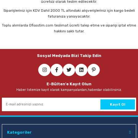
ücretsiz olarak teslim edilecektir.
Sepete Ekle
Siparişleriniz için KDV Dahil 2000 TL altındaki alışverişleriniz için kargo bedeli
faturanıza yansıyacaktır.
Toplu alımlarda Ofisostim.com teslimat ücreti talep etme ve siparişi iptal etme
Klas 2105 A5 72 Yaprak Kareli Spiralli Bloknot
hakkını saklı tutar.
56,00 TL
Sosyal Medyada Bizi Takip Edin
Sepete Ekle
Klas 2112 A5 72 Yaprak Çizgili Spiralli Bloknot
E-Bülten'e Kayıt Olun
Haber listemize kayıt olarak kampanyalardan,haberdar olabilirsiniz.
56,00 TL
Sepete Ekle
Kayıt Ol
Kategoriler