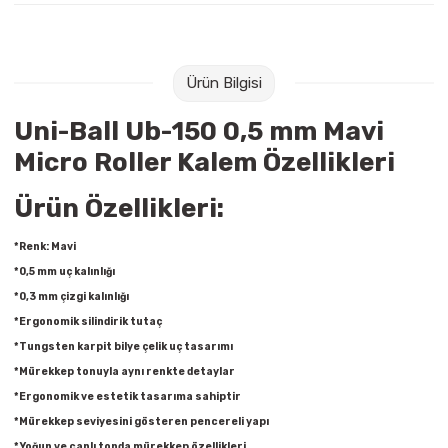
Raptiye & İğneler
Tual
Silgiler
Akrilik Boyalar
Ürün Bilgisi
Sümen Takımları
Beslenme Çantaları
Uni-Ball Ub-150 0,5 mm Mavi
Micro Roller Kalem Özellikleri
Zımba Tel Sökücüleri
Cam Boyaları
Ürün Özellikleri:
Zımba Telleri
Ebru Boyaları
*Renk: Mavi
Zımbalar
Fırçalar
*0,5 mm uç kalınlığı
*0,3 mm çizgi kalınlığı
Daksiller
Guaj Boyaları
*Ergonomik silindirik tutaç
*Tungsten karpit bilye çelik uç tasarımı
Kaşe Gereçleri
Kuru Boyalar
*Mürekkep tonuyla aynı renkte detaylar
*Ergonomik ve estetik tasarım
a sahiptir
Yapıştırıcılar
Mum Boyalar
*Mürekkep seviyesini gösteren pencereli yapı
*Yoğun ve canlı tonda mürekkep özellikleri