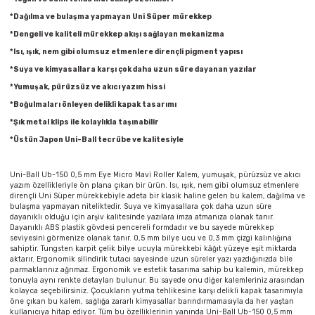
Parmak Boyaları
*Dağılma ve bulaşma yapmayan Uni Süper mürekkep
*Dengeli ve kaliteli mürekkep akışı sağlayan mekanizma
Pastel Boyalar
*Isı, ışık, nem gibi olumsuz etmenlere dirençli pigment yapısı
*Suya ve kimyasallara karşı çok daha uzun süre dayanan yazılar
Sulu Boyalar
*Yumuşak, pürüzsüz ve akıcı yazım hissi
*Boğulmaları önleyen delikli kapak tasarımı
Yağlı Boyalar
*Şık metal klips ile kolaylıkla taşınabilir
*Üstün Japon Uni-Ball tecrübe ve kalitesiyle
Uni-Ball Ub-150 0,5 mm Eye Micro Mavi Roller Kalem, yumuşak, pürüzsüz ve akıcı
yazım özellikleriyle ön plana çıkan bir ürün. Isı, ışık, nem gibi olumsuz etmenlere
dirençli Uni Süper mürekkebiyle adeta bir klasik haline gelen bu kalem, dağılma ve
bulaşma yapmayan niteliktedir. Suya ve kimyasallara çok daha uzun süre
dayanıklı olduğu için arşiv kalitesinde yazılara imza atmanıza olanak tanır.
Dayanıklı ABS plastik gövdesi pencereli formdadır ve bu sayede mürekkep
seviyesini görmenize olanak tanır. 0,5 mm bilye ucu ve 0,3 mm çizgi kalınlığına
sahiptir. Tungsten karpit çelik bilye ucuyla mürekkebi kâğıt yüzeye eşit miktarda
aktarır. Ergonomik silindirik tutacı sayesinde uzun süreler yazı yazdığınızda bile
parmaklarınız ağrımaz. Ergonomik ve estetik tasarıma sahip bu kalemin, mürekkep
tonuyla aynı renkte detayları bulunur. Bu sayede onu diğer kalemleriniz arasından
kolayca seçebilirsiniz. Çocukların yutma tehlikesine karşı delikli kapak tasarımıyla
öne çıkan bu kalem, sağlığa zararlı kimyasallar barındırmamasıyla da her yaştan
kullanıcıya hitap ediyor. Tüm bu özelliklerinin yanında Uni-Ball Ub-150 0,5 mm