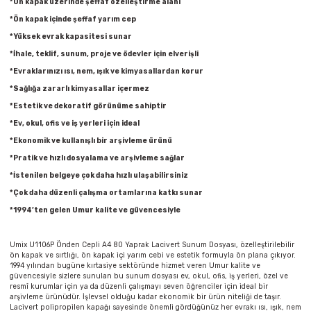
*Ön kapak üzerinde şeffaf özelleştirme alanı
Parmak Boyaları
*Ön kapak içinde şeffaf yarım cep
*Yüksek evrak kapasitesi sunar
Pastel Boyalar
*İhale, teklif, sunum, proje ve ödevler için elverişli
*Evraklarınızı ısı, nem, ışık ve kimyasallardan korur
Sulu Boyalar
*Sağlığa zararlı kimyasallar içermez
*Estetik ve dekoratif görünüme sahiptir
Yağlı Boyalar
*Ev, okul, ofis ve iş yerleri için ideal
*Ekonomik ve kullanışlı bir arşivleme ürünü
*Pratik ve hızlı dosyalama ve arşivleme sağlar
*İstenilen belgeye çok daha hızlı ulaşabilirsiniz
*Çok daha düzenli çalışma ortamlarına katkı sunar
*1994’ten gelen Umur kalite ve güvencesiyle
Umix U1106P Önden Cepli A4 80 Yaprak Lacivert Sunum Dosyası, özelleştirilebilir
ön kapak ve sırtlığı, ön kapak içi yarım cebi ve estetik formuyla ön plana çıkıyor.
1994 yılından bugüne kırtasiye sektöründe hizmet veren Umur kalite ve
güvencesiyle sizlere sunulan bu sunum dosyası ev, okul, ofis, iş yerleri, özel ve
resmî kurumlar için ya da düzenli çalışmayı seven öğrenciler için ideal bir
arşivleme ürünüdür. İşlevsel olduğu kadar ekonomik bir ürün niteliği de taşır.
Lacivert polipropilen kapağı sayesinde önemli gördüğünüz her evrakı ısı, ışık, nem