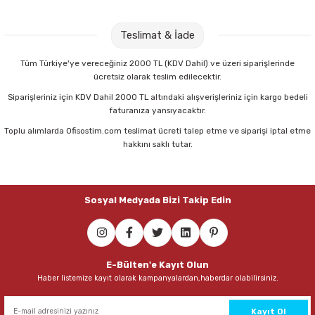
Serve SV6106 5 li Cepli Klasör Dosyası
Teslimat & İade
93,00 TL
Tüm Türkiye'ye vereceğiniz 2000 TL (KDV Dahil) ve üzeri siparişlerinde
ücretsiz olarak teslim edilecektir.
Sepete Ekle
Siparişleriniz için KDV Dahil 2000 TL altındaki alışverişleriniz için kargo bedeli
faturanıza yansıyacaktır.
Toplu alımlarda Ofisostim.com teslimat ücreti talep etme ve siparişi iptal etme
hakkını saklı tutar.
Sosyal Medyada Bizi Takip Edin
E-Bülten'e Kayıt Olun
Haber listemize kayıt olarak kampanyalardan,haberdar olabilirsiniz.
Kayıt Ol