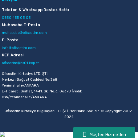
Telefon & Whatsapp Destek Hattı
0850 455 03 03
Muhasebe E-Posta
muhasebe@ofisostim.com
E-Posta
info@ofisostim.com
KEP Adresi
ofisostim@hs01.kep.tr
Ofisostim Kırtasiye LTD. ŞTİ.
Merkez : Bağdat Caddesi No:368
Yenimahalle/ANKARA
E-Ticaret : Serhat, 1441. Sk. No:3, 06378 İvedik
Osb/Yenimahalle/ANKARA
Ofisostim Kırtasiye Bilgisayar LTD. ŞTİ. Her Hakkı Saklıdır. © Copyright 2002-
2024
Müşteri Hizmetleri