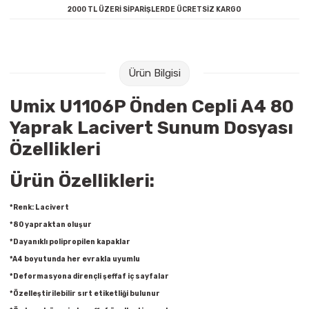
2000 TL ÜZERİ SİPARİŞLERDE ÜCRETSİZ KARGO
Raptiye & İğneler
Tual
Silgiler
Akrilik Boyalar
Ürün Bilgisi
Sümen Takımları
Beslenme Çantaları
Umix U1106P Önden Cepli A4 80
Zımba Tel Sökücüleri
Cam Boyaları
Yaprak Lacivert Sunum Dosyası
Özellikleri
Zımba Telleri
Ebru Boyaları
Ürün Özellikleri:
Zımbalar
Fırçalar
*Renk: Lacivert
Daksiller
Guaj Boyaları
*80 yapraktan oluşur
*Dayanıklı polipropilen kapaklar
Kaşe Gereçleri
Kuru Boyalar
*A4 boyutunda her evrakla uyumlu
*Deformasyona dirençli şeffaf iç sayfalar
Yapıştırıcılar
Mum Boyalar
*Özelleştirilebilir sırt etiketliği bulunur