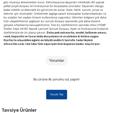
gibi olumsuz etmenlerden korur. Deformasyona dayanıklı nitelikteki 80 yaprak
şeffaf poşet dosyası ile fonksiyonel bir dosyalama ürünüdür. Dayanıklı olduğu
kadar estetik ve dekoratif bir görünüm de sunar. İhale, teklif, sunum, proje ve
ödevler için elverişlidir. Üretiminde sağlığa zararlı kimyasallar kullanılmamıştır ve
bu yüzden her yaştan bireyin kullanımına uygundur. İstenilen belgeye çok daha
hızlı ulaşabilmenizi sağlayan bu sunum dosyası sayesinde çok daha düzenli
çalışma ortamlarına kavuşabilirsiniz. Tüm bu özelliklerinin yanında Umix U1106P
Önden Cepli A4 80 Yaprak Lacivert Sunum Dosyası, fiyatı ve fonksiyonel kullanım
özellikleriyle de ön plana çıkıyor.
Daha pek çok marka, model, kullanım amacı,
renk, kapasite ve tasarımda dosyalama ve arşivleme ürününe uygun
fiyatlarla ulaşabileceğiniz en büyük endüstriyel ofis tedarikçiniz
ofisostim.com, tek tıkla tüm siparişlerinizi kapınıza kadar ulaştırıyor.
Yorumlar
Bu ürüne ilk yorumu siz yapın!
Yorum Yaz
Tavsiye Ürünler