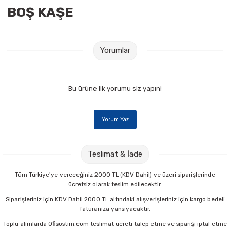
BOŞ KAŞE
Raptiye & İğneler
Tual
Silgiler
Akrilik Boyalar
Yorumlar
Sümen Takımları
Beslenme Çantaları
Zımba Tel Sökücüleri
Cam Boyaları
Bu ürüne ilk yorumu siz yapın!
Zımba Telleri
Ebru Boyaları
Yorum Yaz
Zımbalar
Fırçalar
Teslimat & İade
Daksiller
Guaj Boyaları
Tüm Türkiye'ye vereceğiniz 2000 TL (KDV Dahil) ve üzeri siparişlerinde
ücretsiz olarak teslim edilecektir.
Kaşe Gereçleri
Kuru Boyalar
Siparişleriniz için KDV Dahil 2000 TL altındaki alışverişleriniz için kargo bedeli
faturanıza yansıyacaktır.
Yapıştırıcılar
Mum Boyalar
Toplu alımlarda Ofisostim.com teslimat ücreti talep etme ve siparişi iptal etme