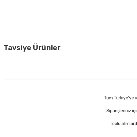
Tavsiye Ürünler
Xerox 3R97097 A4 Colotech 150 li 280 gr Fotokopi Kağıdı
734,00 TL
Sepete Ekle
Tüm Türkiye'ye ve
Siparişleriniz i
Toplu alımlard
Serve SV-8220-BRD Compass Bordo Çoklu Kartvizitlik
Ser