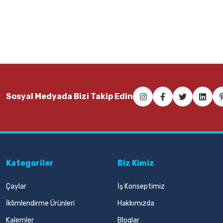
21,00 TL
21
Sepete Ekle
Faber Castell 1423 Kırmızı Tükenmez Kalem
Faber Castell
Sosyal Medyada Bizi Takip Edin
11,00 TL
11,00 TL
Sepete Ekle
Kategoriler
Biz Kimiz
Çaylar
İş Konseptimiz
İklimlendirme Ürünleri
Hakkımızda
Kalemler
Bloglar