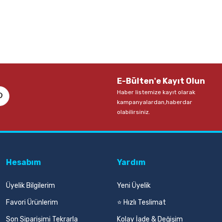
,00 TL
11,00 
Sepete Ekle
 1423 Mavi Tükenmez Kalem
E-Bülten'e Kayıt Olun
Haber listemize kayıt olarak
kampanyalardan,haberdar
olabilirsiniz.
Sepete Ekle
Hesabım
Yardım
Üyelik Bilgilerim
Yeni Üyelik
Favori Ürünlerim
⭐ Hızlı Teslimat
Son Siparişimi Tekrarla
Kolay İade & Değişim