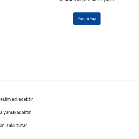
Yorum Yaz
V-8220-GRİ Compass Gri Çoklu Kartvizitlik
 TL
Sepete Ekle
eslim edilecektir.
za yansıyacaktır.
nı saklı tutar.
astell 1423 Siyah Tükenmez Kalem