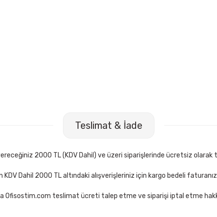
Serve SV-8220-ŞEF Compass Şeffaf Çoklu Kartvizitlik
Serve S
Teslimat & İade
21,00 TL
21,00
Sepete Ekle
receğiniz 2000 TL (KDV Dahil) ve üzeri siparişlerinde ücretsiz olarak t
çin KDV Dahil 2000 TL altındaki alışverişleriniz için kargo bedeli faturanı
a Ofisostim.com teslimat ücreti talep etme ve siparişi iptal etme hakkı
ve SV-8220-DMN Compass Dumanlı Çoklu Kartvizitlik
Faber C