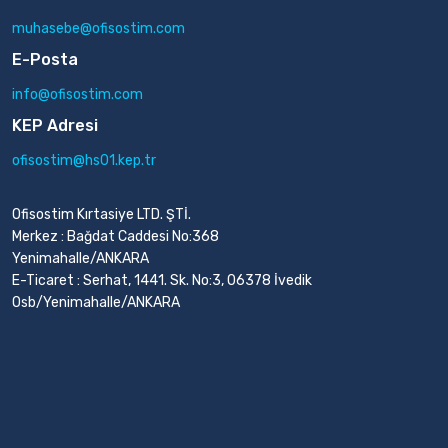
muhasebe@ofisostim.com
E-Posta
info@ofisostim.com
KEP Adresi
ofisostim@hs01.kep.tr
Ofisostim Kırtasiye LTD. ŞTİ.
Merkez : Bağdat Caddesi No:368
Yenimahalle/ANKARA
E-Ticaret : Serhat, 1441. Sk. No:3, 06378 İvedik
Osb/Yenimahalle/ANKARA