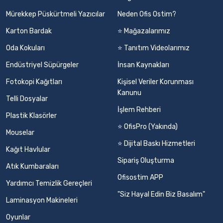
Mürekkep Püskürtmeli Yazıcılar
Neden Ofis Ostim?
Karton Bardak
⭐ Mağazalarımız
Oda Kokuları
⭐ Tanıtım Videolarımız
Endüstriyel Süpürgeler
İnsan Kaynakları
Fotokopi Kağıtları
Kişisel Veriler Korunması
Kanunu
Telli Dosyalar
İşlem Rehberi
Plastik Klasörler
⭐ OfisPro (Yakında)
Mouselar
⭐ Dijital Baskı Hizmetleri
Kağıt Havlular
Sipariş Oluşturma
Atık Kumbaraları
Ofisostim APP
Yardımcı Temizlik Gereçleri
"Siz Hayal Edin Biz Basalım"
Laminasyon Makineleri
Oyunlar