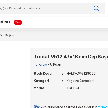
 ÜRÜNLER
Yeni
Cep Kaşesi
Trodat 9512 47x18 mm Cep Kaş
- 0 Puan
0 Yorum
Stok Kodu
HALSA.195128020
Kategori
Kaşe ve Gereçleri
Marka
TRODAT
Aynı gün kargo teslimat detaylar için
tıklay