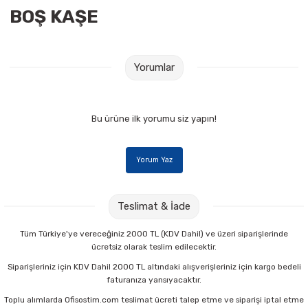
BOŞ KAŞE
Raptiye & İğneler
Tual
Silgiler
Akrilik Boyalar
Yorumlar
Sümen Takımları
Beslenme Çantaları
Zımba Tel Sökücüleri
Cam Boyaları
Bu ürüne ilk yorumu siz yapın!
Zımba Telleri
Ebru Boyaları
Yorum Yaz
Zımbalar
Fırçalar
Teslimat & İade
Daksiller
Guaj Boyaları
Tüm Türkiye'ye vereceğiniz 2000 TL (KDV Dahil) ve üzeri siparişlerinde
ücretsiz olarak teslim edilecektir.
Kaşe Gereçleri
Kuru Boyalar
Siparişleriniz için KDV Dahil 2000 TL altındaki alışverişleriniz için kargo bedeli
faturanıza yansıyacaktır.
Yapıştırıcılar
Mum Boyalar
Toplu alımlarda Ofisostim.com teslimat ücreti talep etme ve siparişi iptal etme