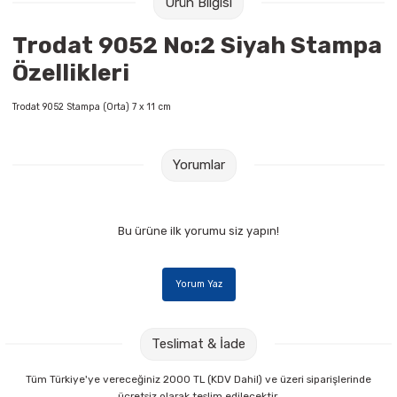
Ürün Bilgisi
Raptiye & İğneler
Tual
Trodat 9052 No:2 Siyah Stampa
Silgiler
Akrilik Boyalar
Özellikleri
Sümen Takımları
Beslenme Çantaları
Trodat 9052 Stampa (Orta) 7 x 11 cm
Zımba Tel Sökücüleri
Cam Boyaları
Yorumlar
Zımba Telleri
Ebru Boyaları
Bu ürüne ilk yorumu siz yapın!
Zımbalar
Fırçalar
Daksiller
Guaj Boyaları
Yorum Yaz
Kaşe Gereçleri
Kuru Boyalar
Teslimat & İade
Yapıştırıcılar
Mum Boyalar
Tüm Türkiye'ye vereceğiniz 2000 TL (KDV Dahil) ve üzeri siparişlerinde
ücretsiz olarak teslim edilecektir.