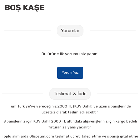
BOŞ KAŞE
Raptiye & İğneler
Tual
Silgiler
Akrilik Boyalar
Yorumlar
Sümen Takımları
Beslenme Çantaları
Zımba Tel Sökücüleri
Cam Boyaları
Bu ürüne ilk yorumu siz yapın!
Zımba Telleri
Ebru Boyaları
Yorum Yaz
Zımbalar
Fırçalar
Teslimat & İade
Daksiller
Guaj Boyaları
Tüm Türkiye'ye vereceğiniz 2000 TL (KDV Dahil) ve üzeri siparişlerinde
ücretsiz olarak teslim edilecektir.
Kaşe Gereçleri
Kuru Boyalar
Siparişleriniz için KDV Dahil 2000 TL altındaki alışverişleriniz için kargo bedeli
faturanıza yansıyacaktır.
Yapıştırıcılar
Mum Boyalar
Toplu alımlarda Ofisostim.com teslimat ücreti talep etme ve siparişi iptal etme