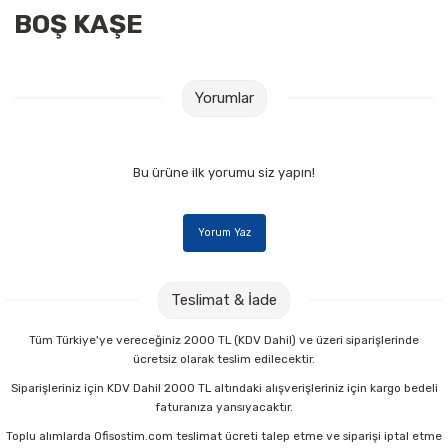
BOŞ KAŞE
Raptiye & İğneler
Tual
Silgiler
Akrilik Boyalar
Yorumlar
Sümen Takımları
Beslenme Çantaları
Zımba Tel Sökücüleri
Cam Boyaları
Bu ürüne ilk yorumu siz yapın!
Zımba Telleri
Ebru Boyaları
Yorum Yaz
Zımbalar
Fırçalar
Teslimat & İade
Daksiller
Guaj Boyaları
Tüm Türkiye'ye vereceğiniz 2000 TL (KDV Dahil) ve üzeri siparişlerinde
ücretsiz olarak teslim edilecektir.
Kaşe Gereçleri
Kuru Boyalar
Siparişleriniz için KDV Dahil 2000 TL altındaki alışverişleriniz için kargo bedeli
faturanıza yansıyacaktır.
Yapıştırıcılar
Mum Boyalar
Toplu alımlarda Ofisostim.com teslimat ücreti talep etme ve siparişi iptal etme