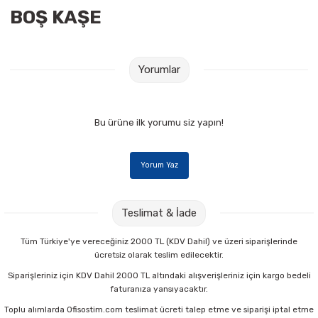
BOŞ KAŞE
Raptiye & İğneler
Tual
Silgiler
Akrilik Boyalar
Yorumlar
Sümen Takımları
Beslenme Çantaları
Zımba Tel Sökücüleri
Cam Boyaları
Bu ürüne ilk yorumu siz yapın!
Zımba Telleri
Ebru Boyaları
Yorum Yaz
Zımbalar
Fırçalar
Teslimat & İade
Daksiller
Guaj Boyaları
Tüm Türkiye'ye vereceğiniz 2000 TL (KDV Dahil) ve üzeri siparişlerinde
ücretsiz olarak teslim edilecektir.
Kaşe Gereçleri
Kuru Boyalar
Siparişleriniz için KDV Dahil 2000 TL altındaki alışverişleriniz için kargo bedeli
faturanıza yansıyacaktır.
Yapıştırıcılar
Mum Boyalar
Toplu alımlarda Ofisostim.com teslimat ücreti talep etme ve siparişi iptal etme