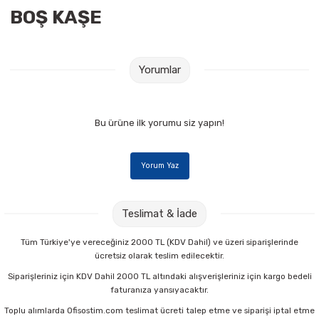
BOŞ KAŞE
Raptiye & İğneler
Tual
Silgiler
Akrilik Boyalar
Yorumlar
Sümen Takımları
Beslenme Çantaları
Zımba Tel Sökücüleri
Cam Boyaları
Bu ürüne ilk yorumu siz yapın!
Zımba Telleri
Ebru Boyaları
Yorum Yaz
Zımbalar
Fırçalar
Teslimat & İade
Daksiller
Guaj Boyaları
Tüm Türkiye'ye vereceğiniz 2000 TL (KDV Dahil) ve üzeri siparişlerinde
ücretsiz olarak teslim edilecektir.
Kaşe Gereçleri
Kuru Boyalar
Siparişleriniz için KDV Dahil 2000 TL altındaki alışverişleriniz için kargo bedeli
faturanıza yansıyacaktır.
Yapıştırıcılar
Mum Boyalar
Toplu alımlarda Ofisostim.com teslimat ücreti talep etme ve siparişi iptal etme