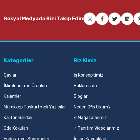
Sosyal Medyada Bizi Takip Edin
Kategoriler
Biz Kimiz
Çaylar
İş Konseptimiz
İklimlendirme Ürünleri
Hakkımızda
Kalemler
Bloglar
Mürekkep Püskürtmeli Yazıcılar
Neden Ofis Ostim?
Karton Bardak
⭐ Mağazalarımız
Oda Kokuları
⭐ Tanıtım Videolarımız
Endüstriyel Süpürgeler
İnsan Kaynakları