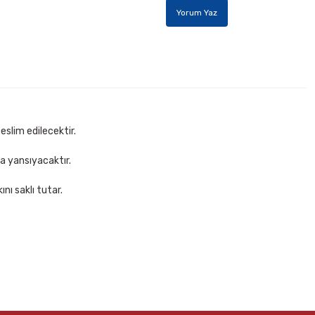
Yorum Yaz
eslim edilecektir.
za yansıyacaktır.
nı saklı tutar.