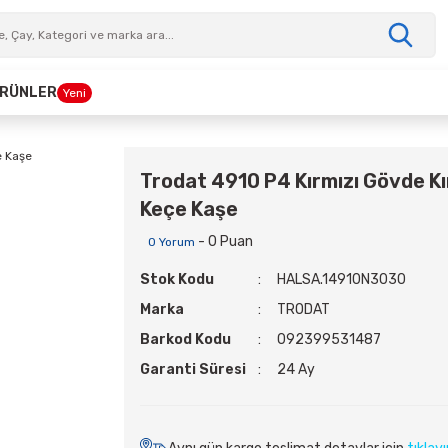
 ÜRÜNLER
Yeni
Trodat 4910 P4 Kırmızı Gövde Kı
Keçe Kaşe
- 0 Puan
0 Yorum
Stok Kodu
HALSA.14910N3030
Marka
TRODAT
Barkod Kodu
092399531487
Garanti Süresi
24 Ay