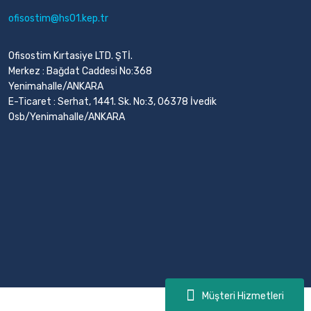
ofisostim@hs01.kep.tr
Ofisostim Kırtasiye LTD. ŞTİ.
Merkez : Bağdat Caddesi No:368
Yenimahalle/ANKARA
E-Ticaret : Serhat, 1441. Sk. No:3, 06378 İvedik
Osb/Yenimahalle/ANKARA
Müşteri Hizmetleri