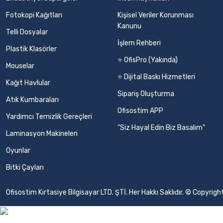
Fotokopi Kağıtları
Kişisel Veriler Korunması
Kanunu
Telli Dosyalar
İşlem Rehberi
Plastik Klasörler
⭐ OfisPro (Yakında)
Mouselar
⭐ Dijital Baskı Hizmetleri
Kağıt Havlular
Sipariş Oluşturma
Atık Kumbaraları
Ofisostim APP
Yardımcı Temizlik Gereçleri
"Siz Hayal Edin Biz Basalım"
Laminasyon Makineleri
Oyunlar
Bitki Çayları
Ofisostim Kırtasiye Bilgisayar LTD. ŞTİ. Her Hakkı Saklıdır. © Copyr