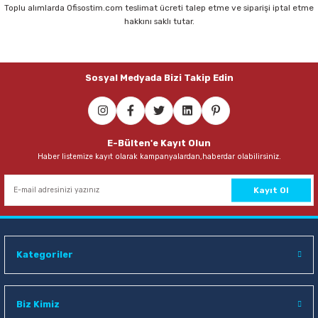
Parmak Boyaları
Toplu alımlarda Ofisostim.com teslimat ücreti talep etme ve siparişi iptal etme
hakkını saklı tutar.
Pastel Boyalar
Sulu Boyalar
Sosyal Medyada Bizi Takip Edin
Yağlı Boyalar
E-Bülten'e Kayıt Olun
Haber listemize kayıt olarak kampanyalardan,haberdar olabilirsiniz.
Kayıt Ol
Kategoriler
Biz Kimiz