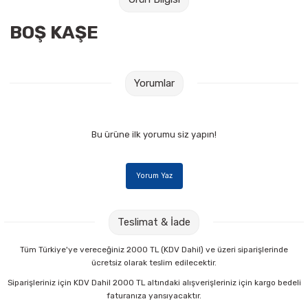
Raptiye & İğneler
Tual
BOŞ KAŞE
Silgiler
Akrilik Boyalar
Sümen Takımları
Beslenme Çantaları
Yorumlar
Zımba Tel Sökücüleri
Cam Boyaları
Bu ürüne ilk yorumu siz yapın!
Zımba Telleri
Ebru Boyaları
Yorum Yaz
Zımbalar
Fırçalar
Daksiller
Guaj Boyaları
Teslimat & İade
Kaşe Gereçleri
Kuru Boyalar
Tüm Türkiye'ye vereceğiniz 2000 TL (KDV Dahil) ve üzeri siparişlerinde
ücretsiz olarak teslim edilecektir.
Yapıştırıcılar
Mum Boyalar
Siparişleriniz için KDV Dahil 2000 TL altındaki alışverişleriniz için kargo bedeli
faturanıza yansıyacaktır.