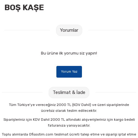
BOŞ KAŞE
Raptiye & İğneler
Tual
Silgiler
Akrilik Boyalar
Yorumlar
Sümen Takımları
Beslenme Çantaları
Zımba Tel Sökücüleri
Cam Boyaları
Bu ürüne ilk yorumu siz yapın!
Zımba Telleri
Ebru Boyaları
Yorum Yaz
Zımbalar
Fırçalar
Teslimat & İade
Daksiller
Guaj Boyaları
Tüm Türkiye'ye vereceğiniz 2000 TL (KDV Dahil) ve üzeri siparişlerinde
ücretsiz olarak teslim edilecektir.
Kaşe Gereçleri
Kuru Boyalar
Siparişleriniz için KDV Dahil 2000 TL altındaki alışverişleriniz için kargo bedeli
faturanıza yansıyacaktır.
Yapıştırıcılar
Mum Boyalar
Toplu alımlarda Ofisostim.com teslimat ücreti talep etme ve siparişi iptal etme