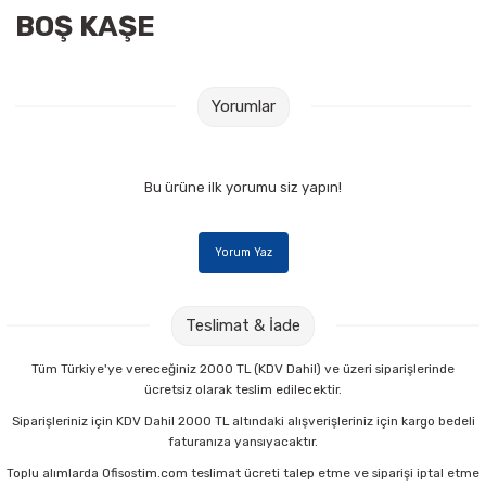
BOŞ KAŞE
Raptiye & İğneler
Tual
Silgiler
Akrilik Boyalar
Yorumlar
Sümen Takımları
Beslenme Çantaları
Zımba Tel Sökücüleri
Cam Boyaları
Bu ürüne ilk yorumu siz yapın!
Zımba Telleri
Ebru Boyaları
Yorum Yaz
Zımbalar
Fırçalar
Teslimat & İade
Daksiller
Guaj Boyaları
Tüm Türkiye'ye vereceğiniz 2000 TL (KDV Dahil) ve üzeri siparişlerinde
ücretsiz olarak teslim edilecektir.
Kaşe Gereçleri
Kuru Boyalar
Siparişleriniz için KDV Dahil 2000 TL altındaki alışverişleriniz için kargo bedeli
faturanıza yansıyacaktır.
Yapıştırıcılar
Mum Boyalar
Toplu alımlarda Ofisostim.com teslimat ücreti talep etme ve siparişi iptal etme